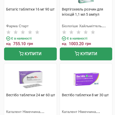
Бетагіс таблетки 16 мг 90 шт
Вертігохеель розчин для
ін'єкцій 1,1 мл 5 ампул
Фарма Старт
Біологіше Хайльміттель
Хеель
Є в наявності
Є в наявності
755.10
грн
1003.20
грн
від
від
КУПИТИ
КУПИТИ
Вестібо таблетки 24 мг 60 шт
Вестібо таблетки 8 мг 30 шт
Каталент Німеччина
Каталент Німеччина