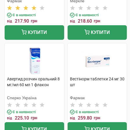
Фармак
Меркле
Є в наявності
Є в наявності
217.90
грн
218.60
грн
від
від
КУПИТИ
КУПИТИ
Авертид розчин оральний 8
Вестінорм таблетки 24 мг 30
мг/мл 60 мл 1 флакон
шт
Сперко Україна
Фармак
Є в наявності
Є в наявності
225.10
грн
259.80
грн
від
від
КУПИТИ
КУПИТИ