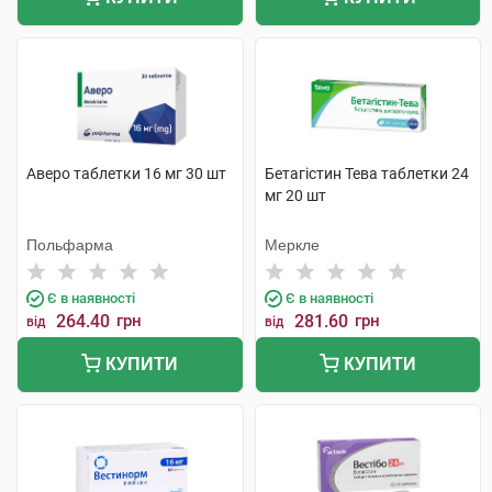
Аверо таблетки 16 мг 30 шт
Бетагістин Тева таблетки 24
мг 20 шт
Польфарма
Меркле
Є в наявності
Є в наявності
264.40
грн
281.60
грн
від
від
КУПИТИ
КУПИТИ