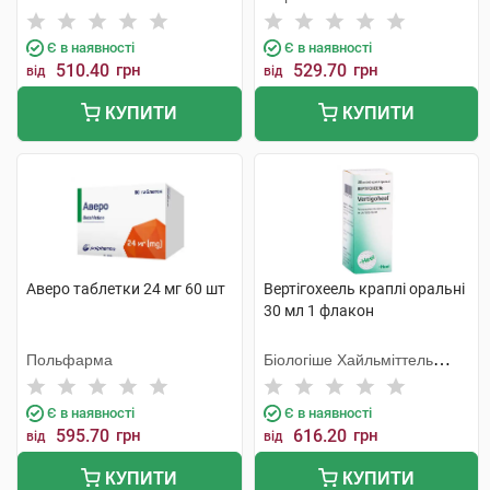
Шорндорф ГмбХ
Є в наявності
Є в наявності
510.40
грн
529.70
грн
від
від
КУПИТИ
КУПИТИ
Аверо таблетки 24 мг 60 шт
Вертігохеель краплі оральні
30 мл 1 флакон
Польфарма
Біологіше Хайльміттель
Хеель
Є в наявності
Є в наявності
595.70
грн
616.20
грн
від
від
КУПИТИ
КУПИТИ