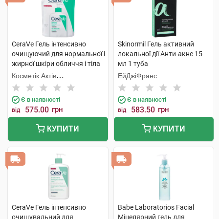
CeraVe Гель інтенсивно
Skinormil Гель активний
очищуючий для нормальної і
локальної дії Анти-акне 15
жирної шкіри обличчя і тіла
мл 1 туба
473 мл 1 пакет
Косметік Актів
ЕйДжіФранс
Інтернаціональ
Є в наявності
Є в наявності
575.00
грн
583.50
грн
від
від
КУПИТИ
КУПИТИ
CeraVe Гель інтенсивно
Babe Laboratorios Facial
очищувальний для
Міцелярний гель для