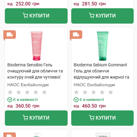
252.00
грн
281.50
грн
від
від
КУПИТИ
КУПИТИ
Bioderma Sensibio Гель
Bioderma Sebium Gommant
очищуючий для обличчя та
Гель для обличчя
контуру очей для чутливої
відлущуючий для жирної та
шкіри 100 мл 1 туба
комбінованої шкіри 75 мл 1
НАОС Екобайолоджі
НАОС Екобайолоджі
шт
Є в наявності
Є в наявності
360.50
грн
460.50
грн
від
від
КУПИТИ
КУПИТИ