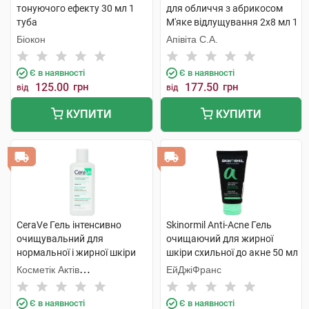
тонуючого ефекту 30 мл 1
для обличчя з абрикосом
туба
М'яке відлущування 2х8 мл 1
шт
Біокон
Апівіта С.А.
Є в наявності
Є в наявності
125.00
грн
177.50
грн
від
від
КУПИТИ
КУПИТИ
CeraVe Гель інтенсивно
Skinormil Anti-Acne Гель
очищувальний для
очищаючий для жирної
нормальної і жирної шкіри
шкіри схильної до акне 50 мл
обличчя та тіла 88 мл 1
1 туба
Косметік Актів
ЕйДжіФранс
флакон
Інтернаціональ
Є в наявності
Є в наявності