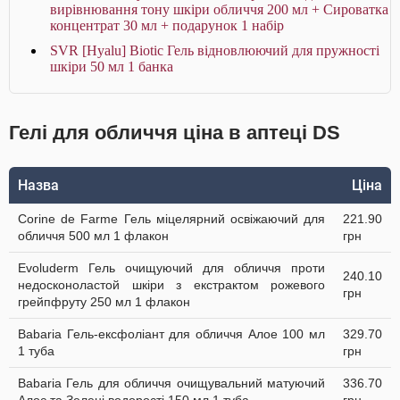
вирівнювання тону шкіри обличчя 200 мл + Сироватка
концентрат 30 мл + подарунок 1 набір
SVR [Hyalu] Biotic Гель відновлюючий для пружності
шкіри 50 мл 1 банка
Гелі для обличчя ціна в аптеці DS
Назва
Ціна
Corine de Farme Гель міцелярний освіжаючий для
221.90
обличчя 500 мл 1 флакон
грн
Evoluderm Гель очищуючий для обличчя проти
240.10
недосконоластой шкіри з екстрактом рожевого
грн
грейпфруту 250 мл 1 флакон
Babaria Гель-ексфоліант для обличчя Алое 100 мл
329.70
1 туба
грн
Babaria Гель для обличчя очищувальний матуючий
336.70