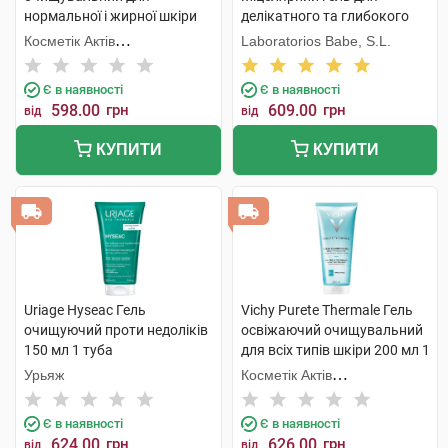
нормальної і жирної шкіри
делікатного та глибокого
обличчя та тіла 473 мл 1
очищення 240 мл 1 флакон
Косметік Актів
Laboratorios Babe, S.L.
флакон
Інтернаціональ
Є в наявності
Є в наявності
598.00
грн
609.00
грн
від
від
КУПИТИ
КУПИТИ
Uriage Hyseac Гель
Vichy Purete Thermale Гель
очищуючий проти недоліків
освіжаючий очищувальний
150 мл 1 туба
для всіх типів шкіри 200 мл 1
флакон
Урьяж
Косметік Актів
Інтернаціональ
Є в наявності
Є в наявності
624.00
грн
626.00
грн
від
від