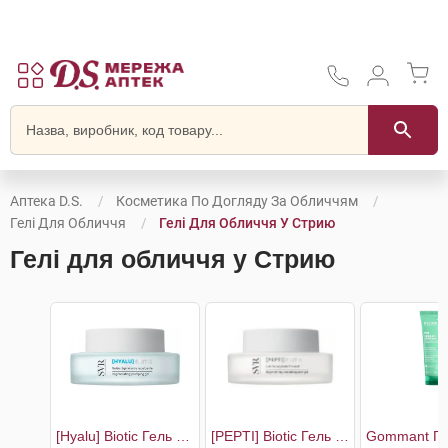
Аптека D.S.
Косметика По Догляду За Обличчям
Гелі Для Обличчя
Гелі Для Обличчя У Стрию
Гелі для обличчя у Стрию
[Hyalu] Biotic Гель відновлюючий для пружності шкіри
[PEPTI] Biotic Гель відновлюючий з матуючим ефектом