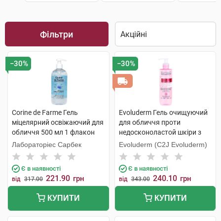
Фільтри
−30%
−30%
Corine de Farme Гель
Evoluderm Гель очищуючий
міцелярний освіжаючий для
для обличчя проти
обличчя 500 мл 1 флакон
недосконоластой шкіри з
екстрактом рожевого
Лабораторіес Сарбек
Evoluderm (C2J Evoluderm)
грейпфруту 250 мл 1 флакон
Є в наявності
Є в наявності
221.90
240.10
грн
грн
від
317.00
від
343.00
КУПИТИ
КУПИТИ