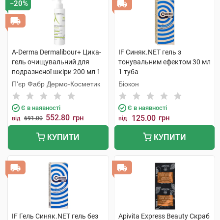
−20%
A-Derma Dermalibour+ Цика-
IF Синяк.NET гель з
гель очищувальний для
тонувальним ефектом 30 мл
подразненої шкіри 200 мл 1
1 туба
флакон
П'єр Фабр Дермо-Косметик
Біокон
Є в наявності
Є в наявності
552.80
грн
125.00
грн
від
691.00
від
КУПИТИ
КУПИТИ
IF Гель Синяк.NET гель без
Apivita Express Beauty Скраб