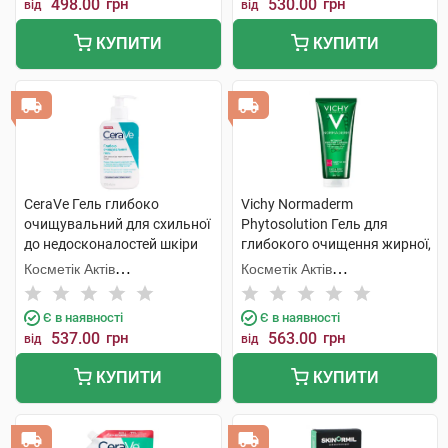
498.00
грн
530.00
грн
від
від
КУПИТИ
КУПИТИ
CeraVe Гель глибоко
Vichy Normaderm
очищувальний для схильної
Phytosolution Гель для
до недосконалостей шкіри
глибокого очищення жирної,
обличчя та тіла 236 мл 1
схильної до недоліків шкіри
Косметік Актів
Косметік Актів
флакон
200 мл 1 флакон
Інтернаціональ
Інтернаціональ
Є в наявності
Є в наявності
537.00
грн
563.00
грн
від
від
КУПИТИ
КУПИТИ