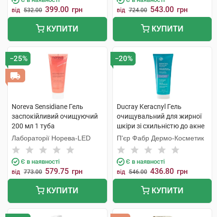
399.00
543.00
грн
грн
від
532.00
від
724.00
КУПИТИ
КУПИТИ
−25%
−20%
Noreva Sensidiane Гель
Ducray Keracnyl Гель
заспокійливий очищуючий
очищувальний для жирної
200 мл 1 туба
шкіри зі схильністю до акне
200 мл 1 туба
Лабораторії Норева-LED
П'єр Фабр Дермо-Косметик
Є в наявності
Є в наявності
579.75
436.80
грн
грн
від
773.00
від
546.00
КУПИТИ
КУПИТИ