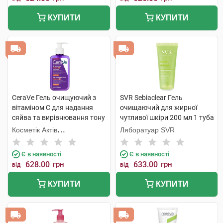
КУПИТИ
КУПИТИ
CeraVe Гель очищуючий з
SVR Sebiaclear Гель
вітаміном С для надання
очищаючий для жирної
сяйва та вирівнювання тону
чутливої шкіри 200 мл 1 туба
шкіри обличчя 236 шт 1
Косметік Актів
Ляборатуар SVR
флакон
Інтернаціональ
Є в наявності
Є в наявності
628.00
грн
633.00
грн
від
від
КУПИТИ
КУПИТИ