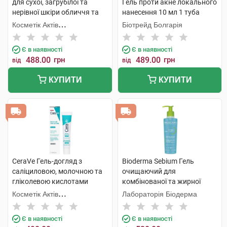
для сухої, загрубілої та
Гель проти акне локального
нерівної шкіри обличчя та
нанесення 10 мл 1 туба
тіла 236 мл 1 флакон
Косметік Актів
Біотрейд Болгарія
Інтернаціональ
Є в наявності
Є в наявності
488.00
грн
489.00
грн
від
від
КУПИТИ
КУПИТИ
CeraVe Гель-догляд з
Bioderma Sebium Гель
саліциловою, молочною та
очищаючий для
гліколевою кислотами
комбінованої та жирної
проти недосконалостей
шкіри 200 мл 1 флакон
Косметік Актів
Лабораторія Біодерма
шкіри обличчя 40 мл 1 туба
Інтернаціональ
Є в наявності
Є в наявності