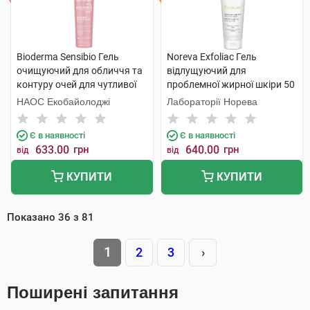
Bioderma Sensibio Гель
Noreva Exfoliac Гель
очищуючий для обличчя та
відлущуючий для
контуру очей для чутливої
проблемної жирної шкіри 50
шкіри 200 мл 1 флакон
мл 1 туба
НАОС Екобайолоджі
Лабораторії Норева
Є в наявності
Є в наявності
633.00
грн
640.00
грн
від
від
КУПИТИ
КУПИТИ
Показано
36
з
81
1
2
3
›
Поширені запитання