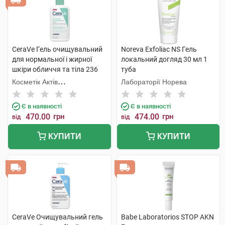
CeraVe Гель очищувальний
Noreva Exfoliac NS Гель
для нормальної і жирної
локальний догляд 30 мл 1
шкіри обличчя та тіла 236
туба
мл 1 флакон
Косметік Актів
Лабораторії Норева
Інтернаціональ
Є в наявності
Є в наявності
470.00
грн
474.00
грн
від
від
КУПИТИ
КУПИТИ
CeraVe Очищувальний гель
Babe Laboratorios STOP AKN