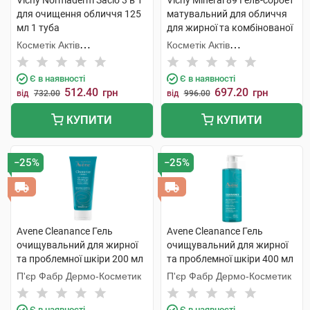
Vichy Normaderm Засіб 3 в 1
Vichy Mineral 89 Гель-сорбет
для очищення обличчя 125
матувальний для обличчя
мл 1 туба
для жирної та комбінованої
шкіри 50 мл 1 банка
Косметік Актів
Косметік Актів
Інтернаціональ
Інтернаціональ
Є в наявності
Є в наявності
512.40
697.20
грн
грн
від
732.00
від
996.00
КУПИТИ
КУПИТИ
−25%
−25%
Avene Cleanance Гель
Avene Cleanance Гель
очищувальний для жирної
очищувальний для жирної
та проблемної шкіри 200 мл
та проблемної шкіри 400 мл
1 флакон
1 флакон
П'єр Фабр Дермо-Косметик
П'єр Фабр Дермо-Косметик
Є в наявності
Є в наявності