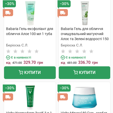
−30%
−30%
Babaria Гель-ексфоліант для
Babaria Гель для обличчя
обличчя Алое 100 мл 1 туба
очищувальний матуючий
Алоє та Зелені водорості 150
мл 1 туба
Беріоска С.Л.
Беріоска С.Л.
Є в наявності
Є в наявності
329.70
336.70
грн
грн
від
471.00
від
481.00
КУПИТИ
КУПИТИ
−30%
−30%