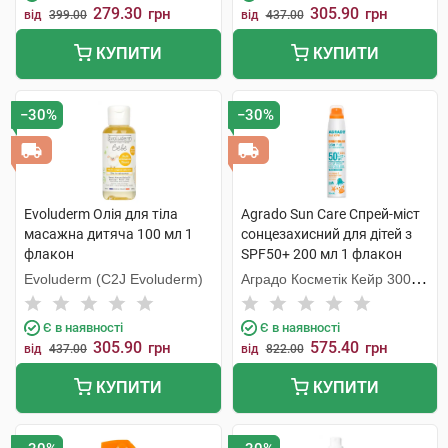
279.30
305.90
грн
грн
від
399.00
від
437.00
КУПИТИ
КУПИТИ
−30%
−30%
Evoluderm Олія для тіла
Agrado Sun Care Спрей-міст
масажна дитяча 100 мл 1
сонцезахисний для дітей з
флакон
SPF50+ 200 мл 1 флакон
Evoluderm (C2J Evoluderm)
Аградо Косметік Кейр 3000
С.Л.У.
Є в наявності
Є в наявності
305.90
575.40
грн
грн
від
437.00
від
822.00
КУПИТИ
КУПИТИ