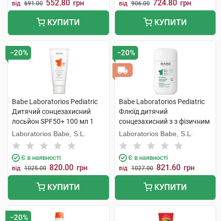
552.80
724.80
грн
грн
від
691.00
від
906.00
КУПИТИ
КУПИТИ
−20%
−20%
Babe Laboratorios Pediatric
Babe Laboratorios Pediatric
Дитячий сонцезахисний
Флюїд дитячий
лосьйон SPF50+ 100 мл 1
сонцезахисний з з фізичним
флакон
фільтром з пантенолом та
Laboratorios Babe, S.L.
Laboratorios Babe, S.L.
пребіотиком з SPF50 50 мл 1
флакон
Є в наявності
Є в наявності
820.00
821.60
грн
грн
від
1025.00
від
1027.00
КУПИТИ
КУПИТИ
−20%