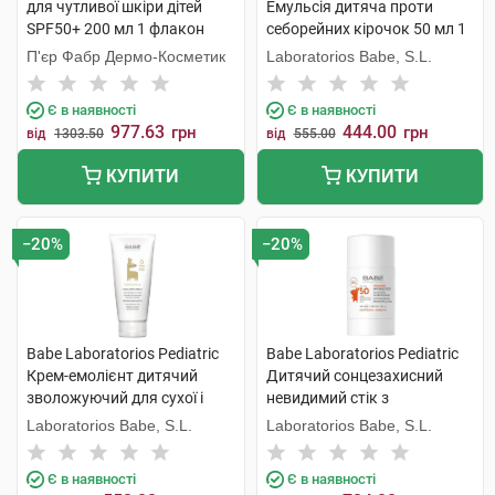
для чутливої шкіри дітей
Емульсія дитяча проти
SPF50+ 200 мл 1 флакон
себорейних кірочок 50 мл 1
туба
П'єр Фабр Дермо-Косметик
Laboratorios Babe, S.L.
Є в наявності
Є в наявності
977.63
444.00
грн
грн
від
1303.50
від
555.00
КУПИТИ
КУПИТИ
−20%
−20%
Babe Laboratorios Pediatric
Babe Laboratorios Pediatric
Крем-емолієнт дитячий
Дитячий сонцезахисний
зволожуючий для сухої і
невидимий стік з
атопічної шкіри 200 мл 1
пантенолом і пребіотиком
Laboratorios Babe, S.L.
Laboratorios Babe, S.L.
туба
SPF50 30 г 1 стік
Є в наявності
Є в наявності