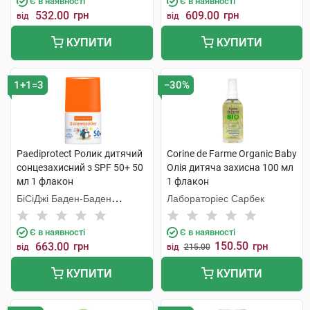
Є в наявності
Є в наявності
532.00
грн
609.00
грн
від
від
КУПИТИ
КУПИТИ
1+1=3
−30%
Paediprotect Ролик дитячий
Corine de Farme Organic Baby
cонцезахисний з SPF 50+ 50
Олія дитяча захисна 100 мл
мл 1 флакон
1 флакон
БіСіДжі Баден-Баден
Лабораторіес Сарбек
Косметікс Груп Гмбх
Є в наявності
Є в наявності
150.50
663.00
грн
грн
від
від
215.00
КУПИТИ
КУПИТИ