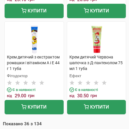
КУПИТИ
КУПИТИ
Крем дитячий з екстрактом
Крем дитячий Червона
ромашки і вітаміном А і Е 44
шапочка з Д-пантенолом 75
г 1 туба
мл 1 туба
Фітодоктор
Ефект
Є в наявності
Є в наявності
29.00
грн
30.50
грн
від
від
КУПИТИ
КУПИТИ
Показано
36
з
134