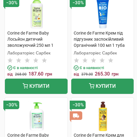
−30%
−30%
Corine de Farme Baby
Corine de Farme Крем під
Лосьйон дитячий
підгузник заспокійливий
зволожуючий 250 мл 1
Органічний 100 мл 1 туба
флакон
Лабораторіес Сарбек
Лабораторіес Сарбек
Є в наявності
Є в наявності
187.60
265.30
грн
грн
від
268.00
від
379.00
КУПИТИ
КУПИТИ
−30%
−30%
Corine de Farme Baby
Corine de Farme Крем для