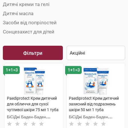
Дитячі креми та гелі
Дитячі масла
Засоби від попрілостей
Сонцезахист для дітей
Фільтри
1+1=3
1+1=3
Paediprotect Крем дитячий
Paediprotect Крем дитячий
для обличчя для сухої
захисний від подразнень
чутливої шкіри 75 мл 1 туба
шкіри 50 мл 1 туба
БіСіДжі Баден-Баден
БіСіДжі Баден-Баден
Косметікс Груп Гмбх
Косметікс Груп Гмбх