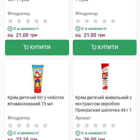
Фітодоктор
Фітодоктор
Є в наявності
Є в наявності
21.00
грн
21.00
грн
від
від
КУПИТИ
КУПИТИ
Крем дитячий Кіт у чоботях
Крем дитячий живильний з
вітамінізований 75 мл
екстрактом звіробою
Прекрасная шапочка 44 г 1
туба
Фітодоктор
Аромат
Є в наявності
Є в наявності
23.10
грн
26.00
грн
від
від