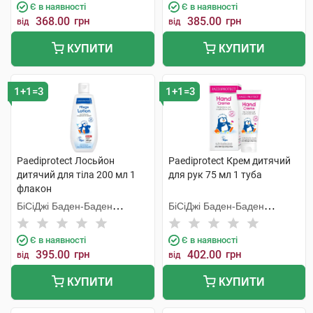
Є в наявності
Є в наявності
368.00
грн
385.00
грн
від
від
КУПИТИ
КУПИТИ
1+1=3
1+1=3
Paediprotect Лосьйон
Paediprotect Крем дитячий
дитячий для тіла 200 мл 1
для рук 75 мл 1 туба
флакон
БіСіДжі Баден-Баден
БіСіДжі Баден-Баден
Косметікс Груп Гмбх
Косметікс Груп Гмбх
Є в наявності
Є в наявності
395.00
грн
402.00
грн
від
від
КУПИТИ
КУПИТИ