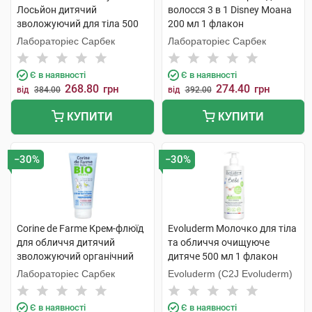
Лосьйон дитячий
волосся 3 в 1 Disney Моана
зволожуючий для тіла 500
200 мл 1 флакон
мл 1 флакон
Лабораторіес Сарбек
Лабораторіес Сарбек
Є в наявності
Є в наявності
268.80
274.40
грн
грн
від
384.00
від
392.00
КУПИТИ
КУПИТИ
−30%
−30%
Corine de Farme Крем-флюїд
Evoluderm Молочко для тіла
для обличчя дитячий
та обличчя очищуюче
зволожуючий органічний
дитяче 500 мл 1 флакон
100 мл 1 туба
Лабораторіес Сарбек
Evoluderm (C2J Evoluderm)
Є в наявності
Є в наявності