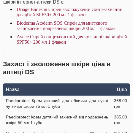
шкіри інтернет-аптеки DS є:
Uriage Bariesun Спрей зволожуючий сонцезахисний
для дітей SPF50+ 200 мл 1 флакон
Bioderma Atoderm SOS Спрей для миттєвого
заспокоєння подразненої шкіри 200 мл 1 флакон
Avene Спрей сонцезахисний для чутливої шкіри дітей
SPF50+ 200 мл 1 флакон
Захист і зволоження шкіри ціна в
аптеці DS
Назва
Ціна
Paediprotect Крем дитячий для обличчя для сухої
368.00
чутливої шкіри 75 мл 1 туба
грн
Paediprotect Крем дитячий захисний від подразнень
385.00
шкіри 50 мл 1 туба
грн