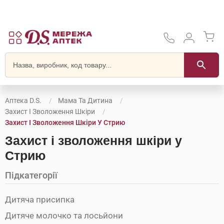
Аптека D.S.
Мама Та Дитина
Захист І Зволоження Шкіри
Захист І Зволоження Шкіри У Стрию
Захист і зволоження шкіри у
Стрию
Підкатегорії
Дитяча присипка
Дитяче молочко та лосьйони