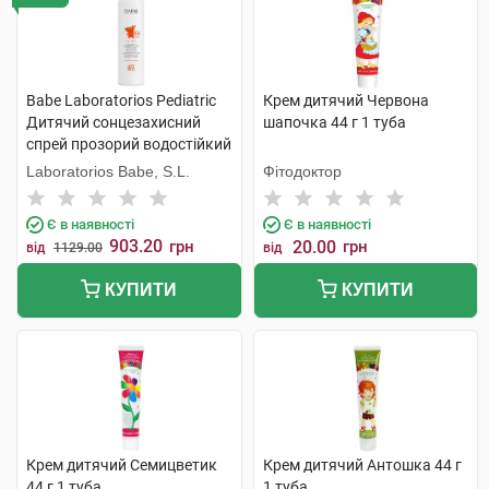
Babe Laboratorios Pediatric
Крем дитячий Червона
Дитячий сонцезахисний
шапочка 44 г 1 туба
спрей прозорий водостійкий
з матувальним ефектом
Laboratorios Babe, S.L.
Фітодоктор
SPF50+ 200 мл 1 флакон
Є в наявності
Є в наявності
903.20
грн
20.00
грн
від
1129.00
від
КУПИТИ
КУПИТИ
Крем дитячий Семицветик
Крем дитячий Антошка 44 г
44 г 1 туба
1 туба