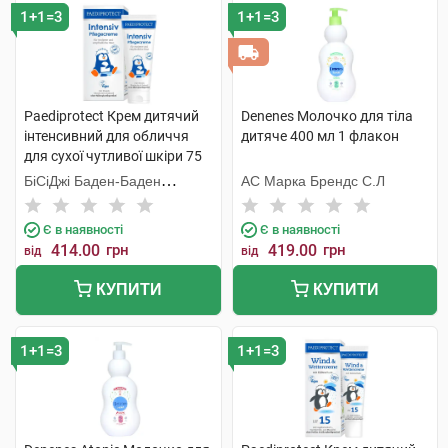
1+1=3
1+1=3
Paediprotect Крем дитячий
Denenes Молочко для тіла
інтенсивний для обличчя
дитяче 400 мл 1 флакон
для сухої чутливої шкіри 75
мл 1 туба
БіСіДжі Баден-Баден
АС Марка Брендс С.Л
Косметікс Груп Гмбх
Є в наявності
Є в наявності
414.00
грн
419.00
грн
від
від
КУПИТИ
КУПИТИ
1+1=3
1+1=3