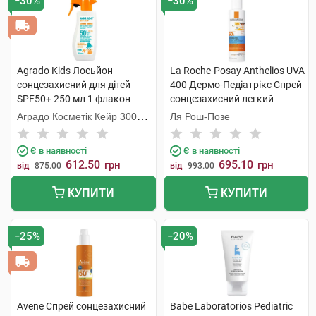
−30%
−30%
Agrado Kids Лосьйон
La Roche-Posay Anthelios UVA
сонцезахисний для дітей
400 Дермо-Педіатрікс Спрей
SPF50+ 250 мл 1 флакон
сонцезахисний легкий
дитячий SPF50+ 200 мл 1
Аградо Косметік Кейр 3000
Ля Рош-Позе
флакон
С.Л.У.
Є в наявності
Є в наявності
612.50
695.10
грн
грн
від
875.00
від
993.00
КУПИТИ
КУПИТИ
−25%
−20%
Avene Спрей сонцезахисний
Babe Laboratorios Pediatric