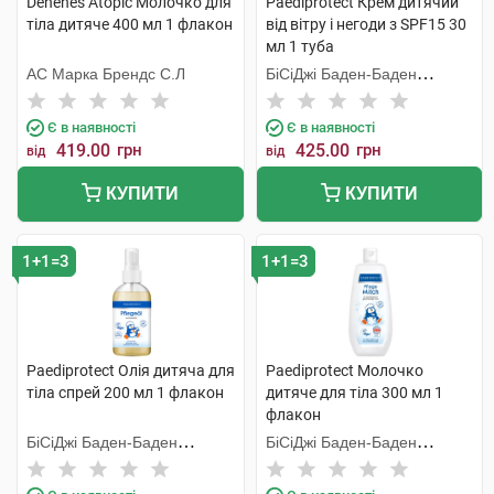
Denenes Atopic Молочко для
Paediprotect Крем дитячий
тіла дитяче 400 мл 1 флакон
від вітру і негоди з SPF15 30
мл 1 туба
АС Марка Брендс С.Л
БіСіДжі Баден-Баден
Косметікс Груп Гмбх
Є в наявності
Є в наявності
419.00
грн
425.00
грн
від
від
КУПИТИ
КУПИТИ
1+1=3
1+1=3
Paediprotect Олія дитяча для
Paediprotect Молочко
тіла спрей 200 мл 1 флакон
дитяче для тіла 300 мл 1
флакон
БіСіДжі Баден-Баден
БіСіДжі Баден-Баден
Косметікс Груп Гмбх
Косметікс Груп Гмбх