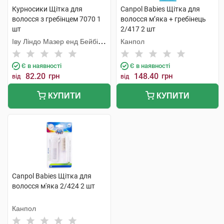
Курносики Щітка для
Canpol Babies Щітка для
волосся з гребінцем 7070 1
волосся м’яка + гребінець
шт
2/417 2 шт
Іву Ліндо Мазер енд Бейбі
Канпол
Продактс
Є в наявності
Є в наявності
82.20
грн
148.40
грн
від
від
КУПИТИ
КУПИТИ
Canpol Babies Щітка для
волосся м'яка 2/424 2 шт
Канпол