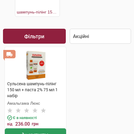
шампунь-пілінг 150 мл + паста 2% 75 мл
Фільтри
Сульсена шампунь-пілінг
150 мл + паста 2% 75 мл 1
набір
Амальгама Люкс
Є в наявності
236.00
грн
від