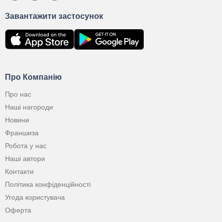
Завантажити застосунок
Про Компанію
Про нас
Наші нагороди
Новини
Франшиза
Робота у нас
Наші автори
Контакти
Політика конфіденційності
Угода користувача
Оферта