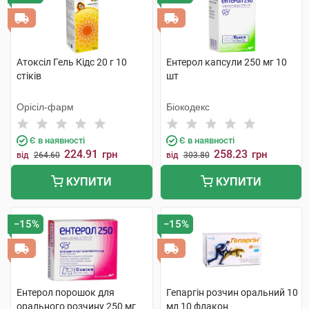
Атоксіл Гель Кідс 20 г 10
Ентерол капсули 250 мг 10
стіків
шт
Орісіл-фарм
Біокодекс
Є в наявності
Є в наявності
224.91
258.23
грн
грн
від
264.60
від
303.80
КУПИТИ
КУПИТИ
−15%
−15%
Ентерол порошок для
Гепаргін розчин оральний 10
орального розчину 250 мг
мл 10 флакон