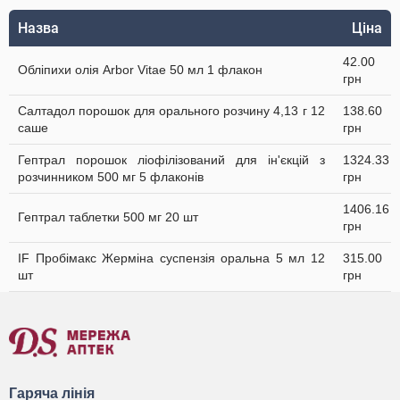
Назва
Ціна
42.00
Обліпихи олія Arbor Vitae 50 мл 1 флакон
грн
Салтадол порошок для орального розчину 4,13 г 12
138.60
саше
грн
Гептрал порошок ліофілізований для ін'єкцій з
1324.33
розчинником 500 мг 5 флаконів
грн
1406.16
Гептрал таблетки 500 мг 20 шт
грн
IF Пробімакс Жерміна суспензія оральна 5 мл 12
315.00
шт
грн
Гаряча лінія