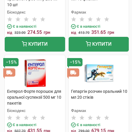
10 шт
Біокодекс
Фармак
Є в наявності
Є в наявності
274.55
351.65
грн
грн
від
323.00
від
413.70
КУПИТИ
КУПИТИ
−15%
−15%
Ентерол Форте порошок для
Гепаргін розчин оральний 10
оральної суспензії 500 мг 10
мл 20 стіків
пакетів
Біокодекс
Фармак
Є в наявності
Є в наявності
431.55
679.15
грн
грн
від
507.70
від
799.00