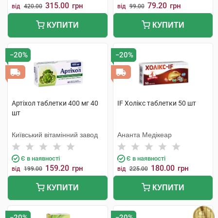
315.00
79.20
грн
грн
від
420.00
від
99.00
КУПИТИ
КУПИТИ
−20%
−20%
Артіхол таблетки 400 мг 40
IF Холікс таблетки 50 шт
шт
Київський вітамінний завод
Ананта Медікеар
Є в наявності
Є в наявності
159.20
180.00
грн
грн
від
199.00
від
225.00
КУПИТИ
КУПИТИ
−20%
−20%