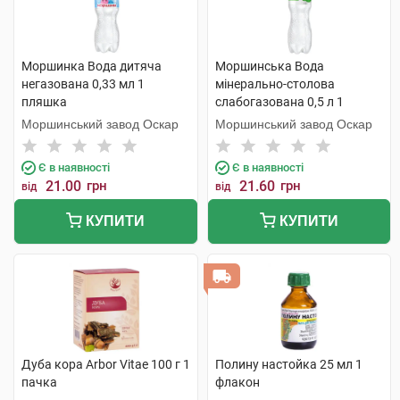
Моршинка Вода дитяча
Моршинська Вода
негазована 0,33 мл 1
мінерально-столова
пляшка
слабогазована 0,5 л 1
пляшка
Моршинський завод Оскар
Моршинський завод Оскар
Є в наявності
Є в наявності
21.00
грн
21.60
грн
від
від
КУПИТИ
КУПИТИ
Дуба кора Arbor Vitae 100 г 1
Полину настойка 25 мл 1
пачка
флакон