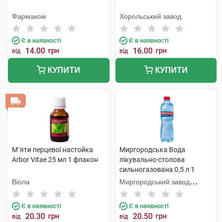
Фармаком
Хорольський завод
Є в наявності
Є в наявності
14.00
грн
16.00
грн
від
від
КУПИТИ
КУПИТИ
М`яти перцевої настойка
Миргородська Вода
Arbor Vitae 25 мл 1 флакон
лікувально-столова
сильногазована 0,5 л 1
пляшка
Віола
Миргородський завод
мінеральних вод
Є в наявності
Є в наявності
20.30
грн
20.50
грн
від
від