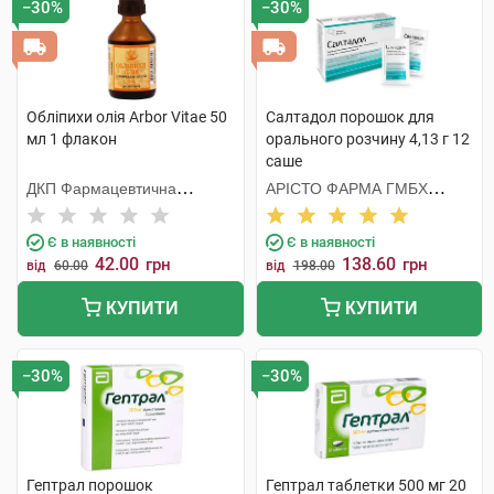
Препарати для підвищення апетиту
−30%
−30%
Препарати для підшлункової
Препарати для покращення травлення
Препарати для шлунка
Обліпихи олія Arbor Vitae 50
Салтадол порошок для
мл 1 флакон
орального розчину 4,13 г 12
Препарати при гастриті та виразці
саше
Препарати при дисбактеріозі
ДКП Фармацевтична
АРІСТО ФАРМА ГМБХ
фабрика
НІМЕЧЧИНА
Препарати при кишковій інфекції
Є в наявності
Є в наявності
Препарати при панкреатиті
42.00
138.60
грн
грн
від
60.00
від
198.00
Препарати при хворобі Крона
КУПИТИ
КУПИТИ
Проносні препарати (при закрепах)
Протиблювотні препарати
−30%
−30%
Таблетки від захитування
Ферменти для травлення
Гептрал порошок
Гептрал таблетки 500 мг 20