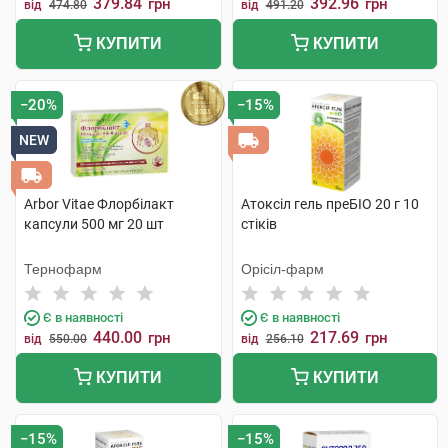
379.84
392.96
грн
грн
від
474.80
від
491.20
КУПИТИ
КУПИТИ
−20%
−15%
NEW
Arbor Vitae Флорбілакт
Атоксіл гель преБІО 20 г 10
капсули 500 мг 20 шт
стіків
Тернофарм
Орісіл-фарм
Є в наявності
Є в наявності
440.00
217.69
грн
грн
від
550.00
від
256.10
КУПИТИ
КУПИТИ
−15%
−15%