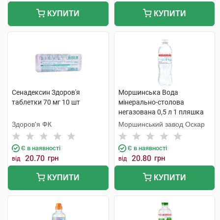
КУПИТИ
КУПИТИ
Сенадексин Здоров'я
Моршинська Вода
таблетки 70 мг 10 шт
мінерально-столова
негазована 0,5 л 1 пляшка
Здоров'я ФК
Моршинський завод Оскар
Є в наявності
Є в наявності
20.70
грн
20.80
грн
від
від
КУПИТИ
КУПИТИ