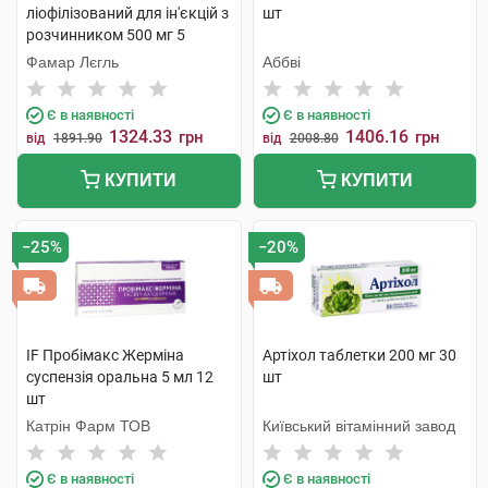
ліофілізований для ін'єкцій з
шт
розчинником 500 мг 5
флаконів
Фамар Лєгль
Аббві
Є в наявності
Є в наявності
1324.33
1406.16
грн
грн
від
1891.90
від
2008.80
КУПИТИ
КУПИТИ
−25%
−20%
IF Пробімакс Жерміна
Артіхол таблетки 200 мг 30
суспензія оральна 5 мл 12
шт
шт
Катрін Фарм ТОВ
Київський вітамінний завод
Є в наявності
Є в наявності