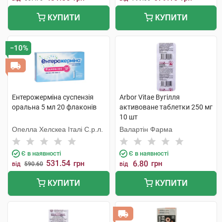
КУПИТИ
КУПИТИ
−10%
Ентерожерміна суспензія
Arbor Vitae Вугілля
оральна 5 мл 20 флаконів
активоване таблетки 250 мг
10 шт
Опелла Хелскеа Італі С.р.л.
Валартін Фарма
Є в наявності
Є в наявності
531.54
грн
6.80
грн
від
590.60
від
КУПИТИ
КУПИТИ