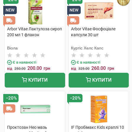
NEW
NEW
Arbor Vitae Лактулоза сироп
Arbor Vitae Фосфоціале
200 мл 1 флакон
капсули 30 шт
Віола
Куртіс Хелс Капс
Є в наявності
Є в наявності
200.00
260.00
грн
грн
від
250.00
від
325.00
КУПИТИ
КУПИТИ
−20%
−20%
Проктозан Нео мазь
IF Пробімакс Kids краплі 10