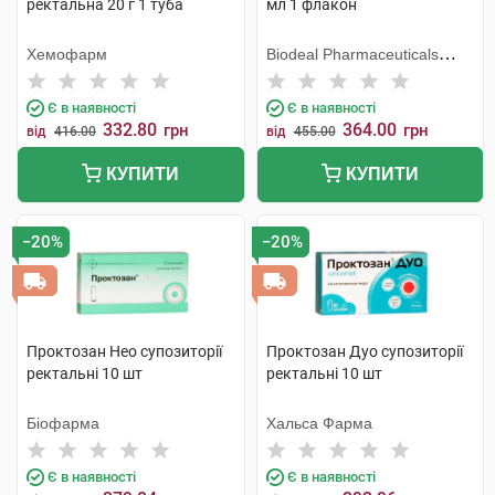
ректальна 20 г 1 туба
мл 1 флакон
Хемофарм
Biodeal Pharmaceuticals
Private Limited
Є в наявності
Є в наявності
332.80
364.00
грн
грн
від
416.00
від
455.00
КУПИТИ
КУПИТИ
−20%
−20%
Проктозан Нео супозиторії
Проктозан Дуо супозиторії
ректальні 10 шт
ректальні 10 шт
Біофарма
Хальса Фарма
Є в наявності
Є в наявності