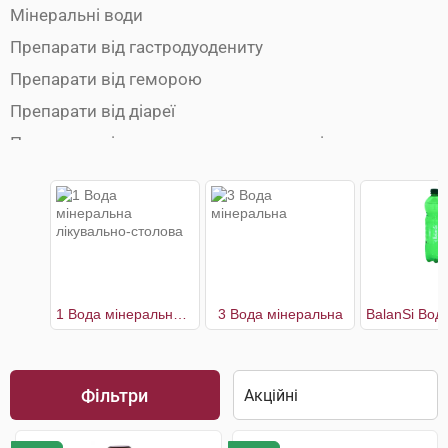
Мінеральні води
Препарати від гастродуодениту
Препарати від геморою
Препарати від діареї
Препарати від здуття живота та спазмів
Препарати від коліків
Препарати від коліту
Препарати від печії
Препарати від стоматиту
Препарати від холециститу
1 Вода мінеральна лікувально-столова
3 Вода мінеральна
Препарати гепатопротектори для печінки
Препарати для відновлення мікрофлори
кишківника
Фільтри
Препарати для печінки і жовчного міхура