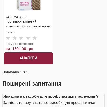
СЛЛ Матрац
протипролежневий
комірчастий з компресором
1 шт
Езкар
Немає в наявності
1801.00
грн
від
АНАЛОГИ
Показано
1
з
1
Поширені запитання
Яка ціна на засоби для профілактики пролежнів ?
Вартість товару в каталозі засоби для профілактики