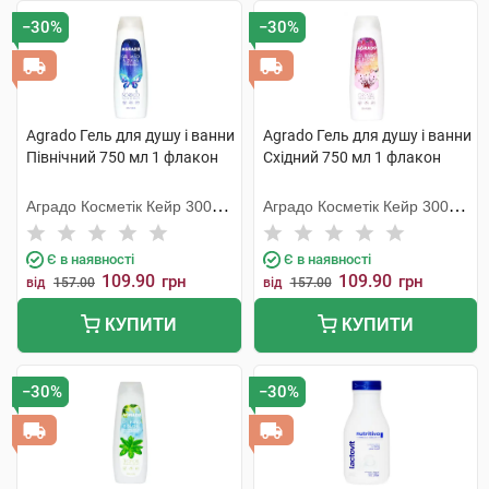
−30%
−30%
Agrado Гель для душу і ванни
Agrado Гель для душу і ванни
Північний 750 мл 1 флакон
Східний 750 мл 1 флакон
Аградо Косметік Кейр 3000
Аградо Косметік Кейр 3000
С.Л.У.
С.Л.У.
Є в наявності
Є в наявності
109.90
109.90
грн
грн
від
157.00
від
157.00
КУПИТИ
КУПИТИ
−30%
−30%