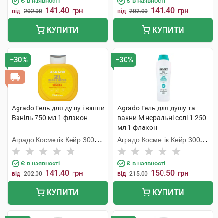
Є в наявності
Є в наявності
141.40
141.40
грн
грн
від
202.00
від
202.00
КУПИТИ
КУПИТИ
−30%
−30%
Agrado Гель для душу і ванни
Agrado Гель для душу та
Ваніль 750 мл 1 флакон
ванни Мінеральні солі 1 250
мл 1 флакон
Аградо Косметік Кейр 3000
Аградо Косметік Кейр 3000
С.Л.У.
С.Л.У.
Є в наявності
Є в наявності
141.40
150.50
грн
грн
від
202.00
від
215.00
КУПИТИ
КУПИТИ