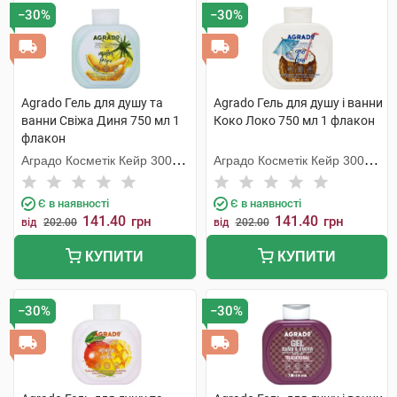
−30%
−30%
Agrado Гель для душу та
Agrado Гель для душу і ванни
ванни Свіжа Диня 750 мл 1
Коко Локо 750 мл 1 флакон
флакон
Аградо Косметік Кейр 3000
Аградо Косметік Кейр 3000
С.Л.У.
С.Л.У.
Є в наявності
Є в наявності
141.40
141.40
грн
грн
від
202.00
від
202.00
КУПИТИ
КУПИТИ
−30%
−30%