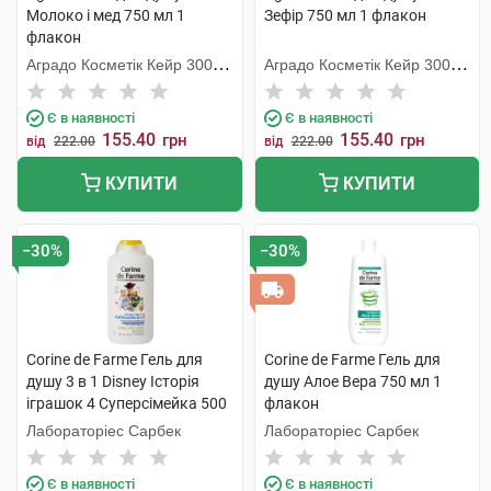
Молоко і мед 750 мл 1
Зефір 750 мл 1 флакон
флакон
Аградо Косметік Кейр 3000
Аградо Косметік Кейр 3000
С.Л.У.
С.Л.У.
Є в наявності
Є в наявності
155.40
155.40
грн
грн
від
222.00
від
222.00
КУПИТИ
КУПИТИ
−30%
−30%
Corine de Farme Гель для
Corine de Farme Гель для
душу 3 в 1 Disney Історія
душу Алое Вера 750 мл 1
іграшок 4 Суперсімейка 500
флакон
мл 1 флакон
Лабораторіес Сарбек
Лабораторіес Сарбек
Є в наявності
Є в наявності