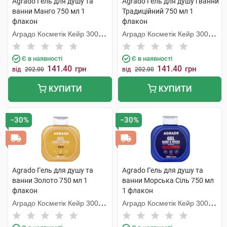
Agrado Гель для душу та
Agrado Гель для душу і ванни
ванни Манго 750 мл 1
Традиційний 750 мл 1
флакон
флакон
Аградо Косметік Кейр 3000
Аградо Косметік Кейр 3000
С.Л.У.
С.Л.У.
Є в наявності
Є в наявності
141.40
141.40
грн
грн
від
202.00
від
202.00
КУПИТИ
КУПИТИ
−30%
−30%
Agrado Гель для душу та
Agrado Гель для душу та
ванни Золото 750 мл 1
ванни Морська Сіль 750 мл
флакон
1 флакон
Аградо Косметік Кейр 3000
Аградо Косметік Кейр 3000
С.Л.У.
С.Л.У.