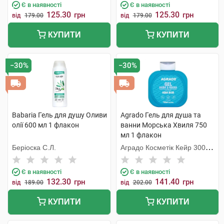
Є в наявності
Є в наявності
125.30
125.30
грн
грн
від
179.00
від
179.00
КУПИТИ
КУПИТИ
−30%
−30%
Babaria Гель для душу Оливи
Agrado Гель для душа та
олії 600 мл 1 флакон
ванни Морська Хвиля 750
мл 1 флакон
Беріоска С.Л.
Аградо Косметік Кейр 3000
С.Л.У.
Є в наявності
Є в наявності
132.30
141.40
грн
грн
від
189.00
від
202.00
КУПИТИ
КУПИТИ