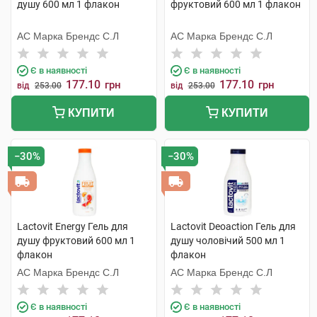
душу 600 мл 1 флакон
фруктовий 600 мл 1 флакон
АС Марка Брендс С.Л
АС Марка Брендс С.Л
Є в наявності
Є в наявності
177.10
177.10
грн
грн
від
253.00
від
253.00
КУПИТИ
КУПИТИ
−30%
−30%
Lactovit Energy Гель для
Lactovit Deoaction Гель для
душу фруктовий 600 мл 1
душу чоловічий 500 мл 1
флакон
флакон
АС Марка Брендс С.Л
АС Марка Брендс С.Л
Є в наявності
Є в наявності