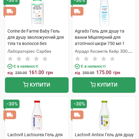
−30%
−30%
Corine de Farme Baby Гель
Agrado Гель для душу та
для душу зволожуючий для
ванни Міцелярний для
тіла та волосся без
атопічної шкіри 750 мл 1
сульфатів 250 мл 1 флакон
флакон
Лабораторіес Сарбек
Аградо Косметік Кейр 3000
С.Л.У.
Є в наявності
Є в наявності
161.00
175.00
грн
грн
від
230.00
від
250.00
КУПИТИ
КУПИТИ
−30%
−30%
Lactovit Lactourea Гель для
Lactovit Antiox Гель для душу