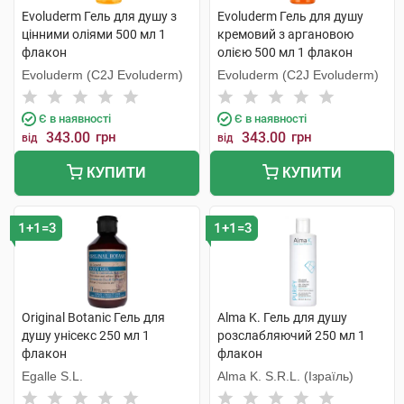
Evoluderm Гель для душу з
Evoluderm Гель для душу
цінними оліями 500 мл 1
кремовий з аргановою
флакон
олією 500 мл 1 флакон
Evoluderm (C2J Evoluderm)
Evoluderm (C2J Evoluderm)
Є в наявності
Є в наявності
343.00
грн
343.00
грн
від
від
КУПИТИ
КУПИТИ
1+1=3
1+1=3
Original Botanic Гель для
Alma K. Гель для душу
душу унісекс 250 мл 1
розслабляючий 250 мл 1
флакон
флакон
Egalle S.L.
Alma K. S.R.L. (Ізраїль)