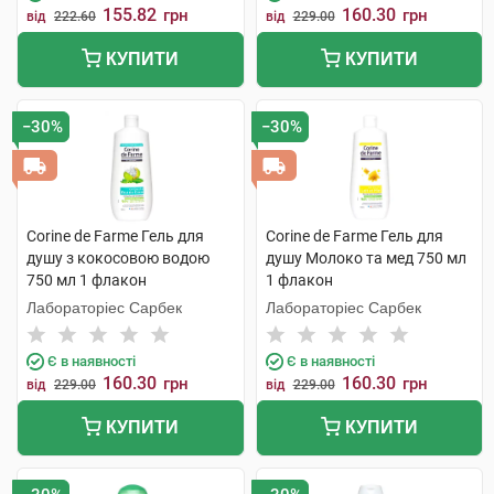
155.82
160.30
грн
грн
від
222.60
від
229.00
КУПИТИ
КУПИТИ
−30%
−30%
Corine de Farme Гель для
Corine de Farme Гель для
душу з кокосовою водою
душу Молоко та мед 750 мл
750 мл 1 флакон
1 флакон
Лабораторіес Сарбек
Лабораторіес Сарбек
Є в наявності
Є в наявності
160.30
160.30
грн
грн
від
229.00
від
229.00
КУПИТИ
КУПИТИ