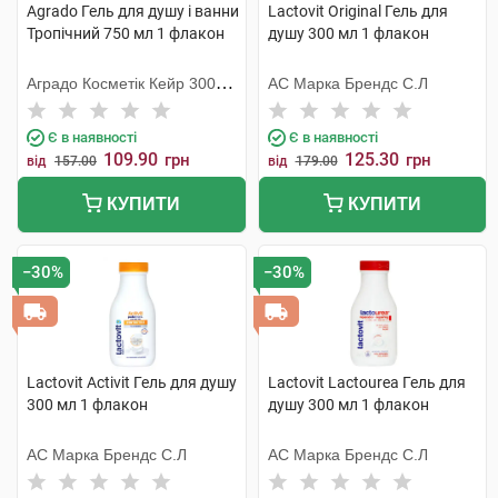
Agrado Гель для душу і ванни
Lactovit Original Гель для
Тропічний 750 мл 1 флакон
душу 300 мл 1 флакон
Аградо Косметік Кейр 3000
АС Марка Брендс С.Л
С.Л.У.
Є в наявності
Є в наявності
109.90
125.30
грн
грн
від
157.00
від
179.00
КУПИТИ
КУПИТИ
−30%
−30%
Lactovit Activit Гель для душу
Lactovit Lactourea Гель для
300 мл 1 флакон
душу 300 мл 1 флакон
АС Марка Брендс С.Л
АС Марка Брендс С.Л