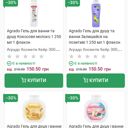
−30%
−30%
Agrado Гель для ванни та
Agrado Гель для душу та
душу Кокосове молоко 1 250
ванни Залишайся на
мл 1 флакон
позитиві 1 250 мл 1 флакон
Аградо Косметік Кейр 3000
Аградо Косметік Кейр 3000
С.Л.У.
С.Л.У.
Є в наявності
Є в наявності
150.50
150.50
грн
грн
від
215.00
від
215.00
КУПИТИ
КУПИТИ
−30%
−30%
Agrado Гель для душу і ванни
Agrado Гель для душу і ванни