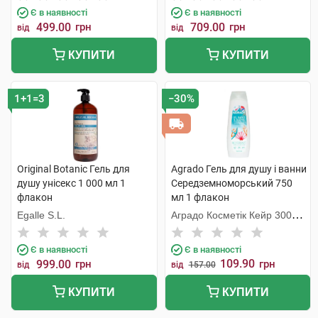
Є в наявності
Є в наявності
499.00
грн
709.00
грн
від
від
КУПИТИ
КУПИТИ
1+1=3
−30%
Original Botanic Гель для
Agrado Гель для душу і ванни
душу унісекс 1 000 мл 1
Середземноморський 750
флакон
мл 1 флакон
Egalle S.L.
Аградо Косметік Кейр 3000
С.Л.У.
Є в наявності
Є в наявності
109.90
999.00
грн
грн
від
від
157.00
КУПИТИ
КУПИТИ