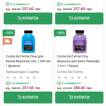
Є в наявності
Є в наявності
257.60
257.60
грн
грн
від
368.00
від
368.00
КУПИТИ
КУПИТИ
−30%
−30%
Corine de Farme Піна для
Corine de Farme Сіль
ванни Морська сіль 1 000 мл
морська для ванн Лаванда
1 флакон
1,3 кг 1 банка
Лабораторіес Сарбек
Corine De Farme
Є в наявності
Є в наявності
257.60
288.40
грн
грн
від
368.00
від
412.00
КУПИТИ
КУПИТИ