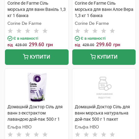
Corine de Farme Сіль
Corine de Farme Сіль
морська для ванн Ваніль 1,3
морська для ванн Алое Вера
кг 1 банка
1,3 кг 1 банка
Corine De Farme
Corine De Farme
Є в наявності
Є в наявності
299.60
299.60
грн
грн
від
428.00
від
428.00
КУПИТИ
КУПИТИ
Домашній Доктор Сіль для
Домашній Доктор Сіль для
ванн з екстрактом
ванн морська натуральна
лавандою дой-пак 500 г 1
дой-пак 500 г 1 пакет
пакет
Ельфа НВО
Ельфа НВО