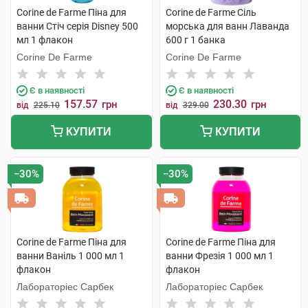
Corine de Farme Піна для
Corine de Farme Сіль
ванни Стіч серія Disney 500
морська для ванн Лаванда
мл 1 флакон
600 г 1 банка
Corine De Farme
Corine De Farme
Є в наявності
Є в наявності
157.57
230.30
грн
грн
від
225.10
від
329.00
КУПИТИ
КУПИТИ
−30%
−30%
Corine de Farme Піна для
Corine de Farme Піна для
ванни Ваніль 1 000 мл 1
ванни Фрезія 1 000 мл 1
флакон
флакон
Лабораторіес Сарбек
Лабораторіес Сарбек