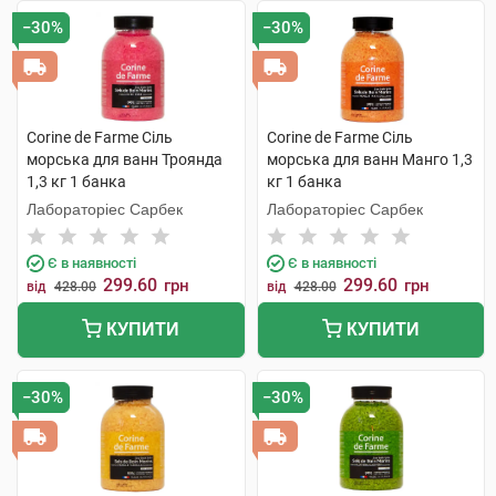
−30%
−30%
Corine de Farme Сіль
Corine de Farme Сіль
морська для ванн Троянда
морська для ванн Манго 1,3
1,3 кг 1 банка
кг 1 банка
Лабораторіес Сарбек
Лабораторіес Сарбек
Є в наявності
Є в наявності
299.60
299.60
грн
грн
від
428.00
від
428.00
КУПИТИ
КУПИТИ
−30%
−30%