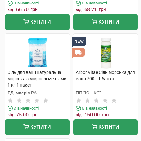
Є в наявності
Є в наявності
66.70
грн
68.21
грн
від
від
КУПИТИ
КУПИТИ
NEW
Сіль для ванн натуральна
Arbor Vitae Сіль морська для
морська з мікроелементами
ванн 700 г 1 банка
1 кг 1 пакет
ТД Імперія РА
ПП "ЮНІКС"
Є в наявності
Є в наявності
75.00
грн
150.00
грн
від
від
КУПИТИ
КУПИТИ