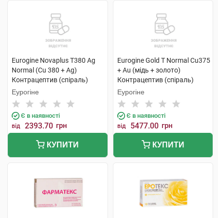
Eurogine Novaplus T380 Ag
Eurogine Gold T Normal Cu375
Normal (Cu 380 + Ag)
+ Au (мідь + золото)
Контрацептив (спіраль)
Контрацептив (спіраль)
внутрішньоматковий 1 шт
внутрішньоматковий 1 шт
Еурогіне
Еурогіне
Є в наявності
Є в наявності
2393.70
грн
5477.00
грн
від
від
КУПИТИ
КУПИТИ