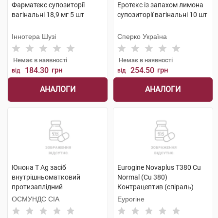
Фарматекс супозиторії
Еротекс із запахом лимона
вагінальні 18,9 мг 5 шт
супозиторії вагінальні 10 шт
Іннотера Шузі
Сперко Україна
Немає в наявності
Немає в наявності
184.30
грн
254.50
грн
від
від
АНАЛОГИ
АНАЛОГИ
Юнона Т Ag засіб
Eurogine Novaplus T380 Cu
внутрішньоматковий
Normal (Cu 380)
протизаплідний
Контрацептив (спіраль)
одноразового використання
внутрішньоматковий 1 шт
ОСМУНДС СІА
Еурогіне
1 шт