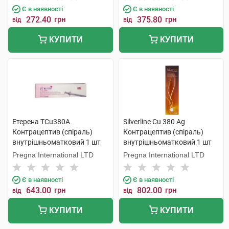
Є в наявності
Є в наявності
272.40
грн
375.80
грн
від
від
КУПИТИ
КУПИТИ
Етерена TCu380A
Silverline Cu 380 Ag
Контрацептив (спіраль)
Контрацептив (спіраль)
внутрішньоматковий 1 шт
внутрішньоматковий 1 шт
Pregna International LTD
Pregna International LTD
Є в наявності
Є в наявності
643.00
грн
802.00
грн
від
від
КУПИТИ
КУПИТИ