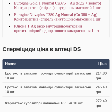
Eurogine Gold T Normal Cu375 + Au (мідь + золото)
Контрацептив (спіраль) внутрішньоматковий 1 шт
Eurogine Novaplus T380 Ag Normal (Cu 380 + Ag)
Контрацептив (спіраль) внутрішньоматковий 1 шт
Юнона Т Ag засіб внутрішньоматковий
протизаплідний одноразового використання 1 шт
Сперміциди ціна в аптеці DS
Назва
Ціна
Еротекс із запахом троянди супозиторії вагінальні
214.80
10 шт
грн
Еротекс із запахом лаванди супозиторії вагінальні
245.40
10 шт
грн
272.40
Фарматекс супозиторії вагінальні 18,9 мг 10 шт
грн