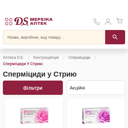
Аптека D.S.
Контрацепція
Сперміциди
Сперміциди У Стрию
Сперміциди у Стрию
Фільтри