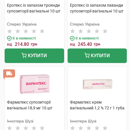
Еротекс із запахом троянди
Еротекс із запахом лаванди
супозиторії вагінальні 10 шт
супозиторії вагінальні 10 шт
Сперко Україна
Сперко Україна
Є в наявності
Є в наявності
214.80
грн
245.40
грн
від
від
КУПИТИ
КУПИТИ
Фарматекс супозиторії
Фарматекс крем
вагінальні 18,9 мг 10 шт
вагінальний 1,2 % 72 г 1 туба
Іннотера Шузі
Іннотера Шузі