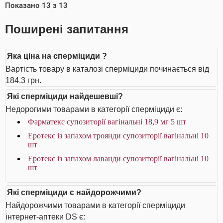
Показано
13
з
13
Поширені запитання
Яка ціна на сперміциди ?
Вартість товару в каталозі сперміциди починається від
184.3 грн.
Які сперміциди найдешевші?
Недорогими товарами в категорії сперміциди є:
Фарматекс супозиторії вагінальні 18,9 мг 5 шт
Еротекс із запахом троянди супозиторії вагінальні 10
шт
Еротекс із запахом лаванди супозиторії вагінальні 10
шт
Які сперміциди є найдорожчими?
Найдорожчими товарами в категорії сперміциди
інтернет-аптеки DS є: