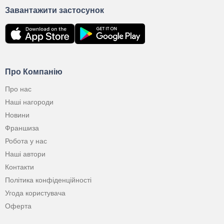
Завантажити застосунок
Про Компанію
Про нас
Наші нагороди
Новини
Франшиза
Робота у нас
Наші автори
Контакти
Політика конфіденційності
Угода користувача
Оферта