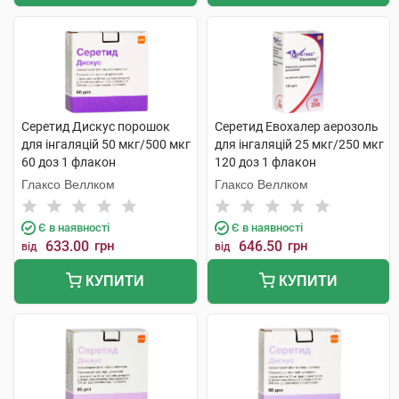
Серетид Дискус порошок
Серетид Евохалер аерозоль
для інгаляцій 50 мкг/500 мкг
для інгаляцій 25 мкг/250 мкг
60 доз 1 флакон
120 доз 1 флакон
Глаксо Веллком
Глаксо Веллком
Є в наявності
Є в наявності
633.00
грн
646.50
грн
від
від
КУПИТИ
КУПИТИ