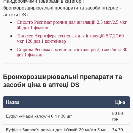
Найдорожчими товарами в категорії
бронхорозширювальні препарати та засоби інтернет-
аптеки DS є:
Спіолто Респімат розчин для інгаляцій 2,5 мкг/2,5 мкг
60 доз 1 флакон
Триксео Аеросфера суспензія для інгаляцій 5/7,2/160
мкг 120 доз 1 контейнер
Спірива Респімат розчин для інгаляцій 2,5 мкг/доза 30
доз 1 флакон
Бронхорозширювальні препарати та
засоби ціна в аптеці DS
Назва
Ціна
50.80
Еуфілін-Фарм капсули 0,4 г 30 шт
грн
Еуфілін Здоров'я розчин для ін'єкцій 20 мг/мл 5 мл
74.70