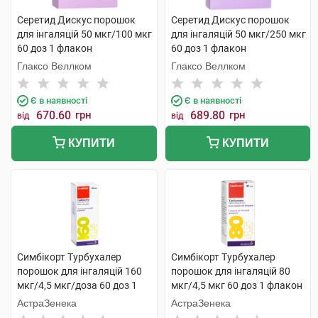
Серетид Дискус порошок
Серетид Дискус порошок
для інгаляцій 50 мкг/100 мкг
для інгаляцій 50 мкг/250 мкг
60 доз 1 флакон
60 доз 1 флакон
Глаксо Веллком
Глаксо Веллком
Є в наявності
Є в наявності
670.60
грн
689.80
грн
від
від
КУПИТИ
КУПИТИ
Симбікорт Турбухалер
Симбікорт Турбухалер
порошок для інгаляцій 160
порошок для інгаляцій 80
мкг/4,5 мкг/доза 60 доз 1
мкг/4,5 мкг 60 доз 1 флакон
флакон
АстраЗенека
АстраЗенека