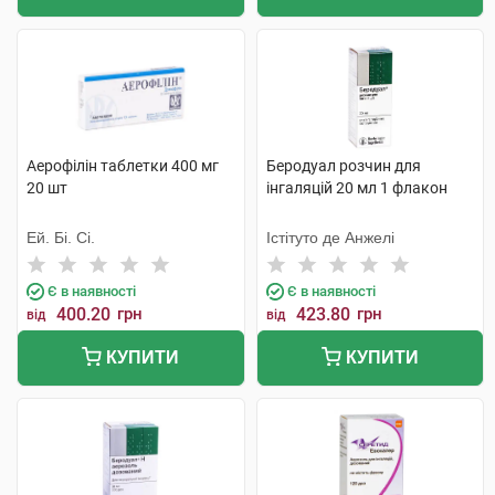
Аерофілін таблетки 400 мг
Беродуал розчин для
20 шт
інгаляцій 20 мл 1 флакон
Ей. Бі. Сі.
Істітуто де Анжелі
Є в наявності
Є в наявності
400.20
грн
423.80
грн
від
від
КУПИТИ
КУПИТИ