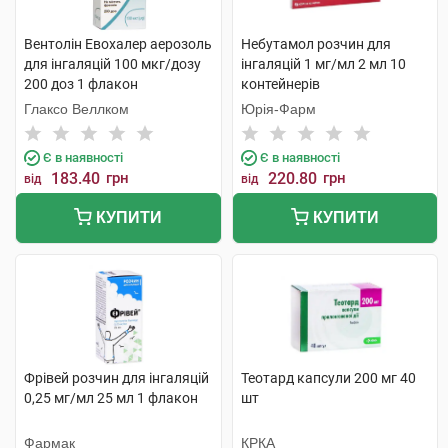
Вентолін Евохалер аерозоль
Небутамол розчин для
для інгаляцій 100 мкг/дозу
інгаляцій 1 мг/мл 2 мл 10
200 доз 1 флакон
контейнерів
Глаксо Веллком
Юрія-Фарм
Є в наявності
Є в наявності
183.40
грн
220.80
грн
від
від
КУПИТИ
КУПИТИ
Фрівей розчин для інгаляцій
Теотард капсули 200 мг 40
0,25 мг/мл 25 мл 1 флакон
шт
Фармак
КРКА