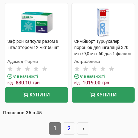
Зафірон капсули разом з
Симбікорт Турбухалер
інгалятором 12 мкг 60 шт
порошок для інгаляцій 320
мкг/9,0 мкг 60 доз 1 флакон
Адамед Фарма
АстраЗенека
Є в наявності
Є в наявності
830.10
грн
1019.00
грн
від
від
КУПИТИ
КУПИТИ
Показано
36
з
45
1
2
›