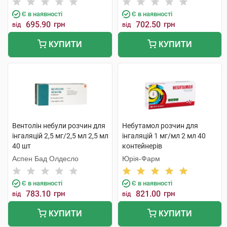
Є в наявності
Є в наявності
695.90
грн
702.50
грн
від
від
КУПИТИ
КУПИТИ
Вентолін небули розчин для
Небутамол розчин для
інгаляцій 2,5 мг/2,5 мл 2,5 мл
інгаляцій 1 мг/мл 2 мл 40
40 шт
контейнерів
Аспен Бад Олдесло
Юрія-Фарм
Є в наявності
Є в наявності
783.10
грн
821.00
грн
від
від
КУПИТИ
КУПИТИ