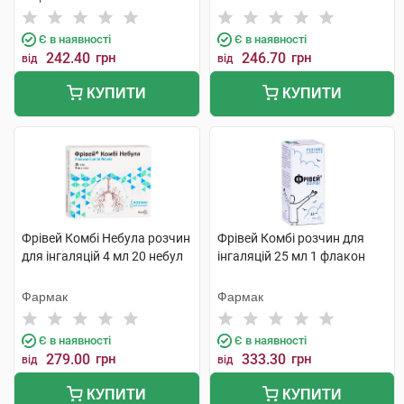
Є в наявності
Є в наявності
242.40
грн
246.70
грн
від
від
КУПИТИ
КУПИТИ
Фрівей Комбі Небула розчин
Фрівей Комбі розчин для
для інгаляцій 4 мл 20 небул
інгаляцій 25 мл 1 флакон
Фармак
Фармак
Є в наявності
Є в наявності
279.00
грн
333.30
грн
від
від
КУПИТИ
КУПИТИ