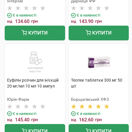
Інтерхім
Дарниця ФФ
Є в наявності
Є в наявності
134.60
грн
143.90
грн
від
від
КУПИТИ
КУПИТИ
Еуфілін розчин для ін'єкцій
Теопек таблетки 300 мг 50
20 мг/мл 10 мл 10 ампул
шт
Юрія-Фарм
Борщагівський ХФЗ
Є в наявності
Є в наявності
145.40
грн
162.60
грн
від
від
КУПИТИ
КУПИТИ