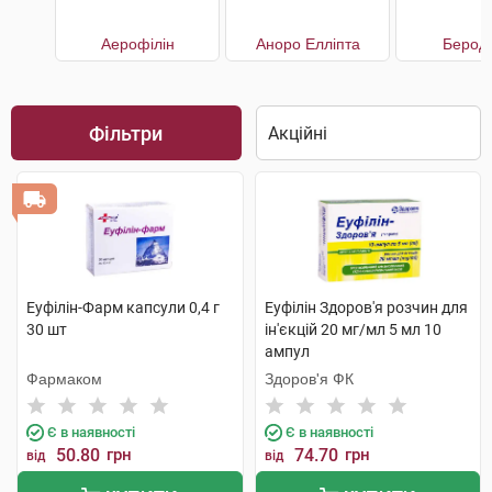
Аерофілін
Аноро Елліпта
Берод
Фільтри
Еуфілін-Фарм капсули 0,4 г
Еуфілін Здоров'я розчин для
30 шт
ін'єкцій 20 мг/мл 5 мл 10
ампул
Фармаком
Здоров'я ФК
Є в наявності
Є в наявності
50.80
грн
74.70
грн
від
від