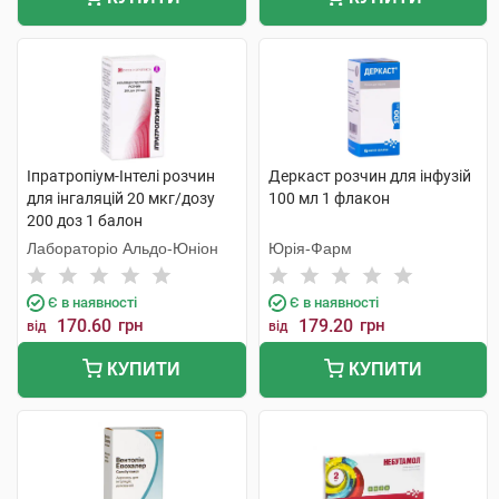
Іпратропіум-Інтелі розчин
Деркаст розчин для інфузій
для інгаляцій 20 мкг/дозу
100 мл 1 флакон
200 доз 1 балон
Лабораторіо Альдо-Юніон
Юрія-Фарм
Є в наявності
Є в наявності
170.60
грн
179.20
грн
від
від
КУПИТИ
КУПИТИ