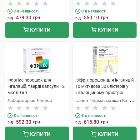
Є в наявності
Є в наявності
479.30
грн
550.10
грн
від
від
КУПИТИ
КУПИТИ
Фортікс порошок для
Ізіфрі порошок для інгаляцій
інгаляцій, тверді капсули 12
10 мкг/доза 30 блістерів у
мкг 60 шт
інгаляційному пристрої
Елпенхалер 1 набір
Лабораторіос Ліконса
Елпен Фармасьютікал Ко.,
Інк.
Є в наявності
Є в наявності
592.30
грн
615.80
грн
від
від
КУПИТИ
КУПИТИ