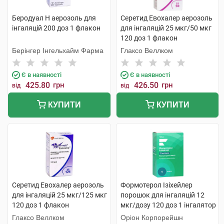
Беродуал Н аерозоль для
Серетид Евохалер аерозоль
інгаляцій 200 доз 1 флакон
для інгаляцій 25 мкг/50 мкг
120 доз 1 флакон
Берінгер Інгельхайм Фарма
Глаксо Веллком
Є в наявності
Є в наявності
425.80
грн
426.50
грн
від
від
КУПИТИ
КУПИТИ
Серетид Евохалер аерозоль
Формотерол Ізіхейлер
для інгаляцій 25 мкг/125 мкг
порошок для інгаляцій 12
120 доз 1 флакон
мкг/дозу 120 доз 1 інгалятор
Глаксо Веллком
Оріон Корпорейшн