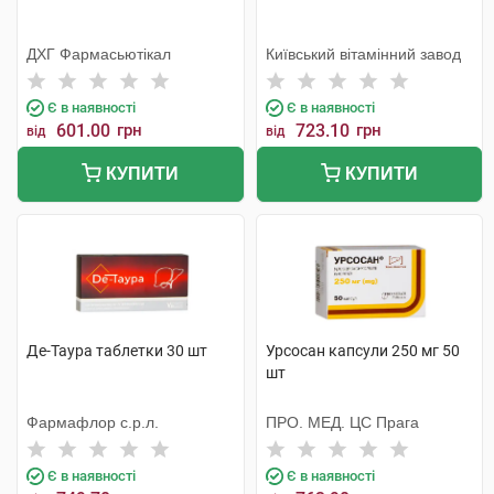
ДХГ Фармасьютікал
Київський вітамінний завод
Є в наявності
Є в наявності
601.00
грн
723.10
грн
від
від
КУПИТИ
КУПИТИ
Де-Таура таблетки 30 шт
Урсосан капсули 250 мг 50
шт
Фармафлор с.р.л.
ПРО. МЕД. ЦС Прага
Є в наявності
Є в наявності