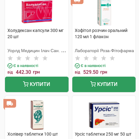
Холудексан капсули 300 мг
Хофітол розчин оральний
20 шт
120 мл 1 флакон
Уорлд Медицин Ілач Сан. Ве
Лабораторії Роза-Фітофарма
Тідж
Є в наявності
Є в наявності
442.30
грн
529.50
грн
від
від
КУПИТИ
КУПИТИ
Холівер таблетки 100 шт
Урсіс таблетки 250 мг 50 шт