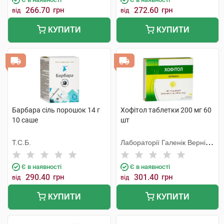
266.70
грн
272.60
грн
від
від
КУПИТИ
КУПИТИ
Барбара сіль порошок 14 г
Хофітол таблетки 200 мг 60
10 саше
шт
Т.С.Б.
Лабораторії Галенік Вернін/
Франція
Є в наявності
Є в наявності
290.40
грн
301.40
грн
від
від
КУПИТИ
КУПИТИ