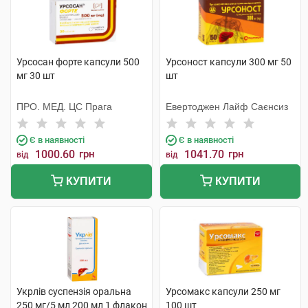
Урсосан форте капсули 500
Урсоност капсули 300 мг 50
мг 30 шт
шт
ПРО. МЕД. ЦС Прага
Евертоджен Лайф Саєнсиз
Є в наявності
Є в наявності
1000.60
грн
1041.70
грн
від
від
КУПИТИ
КУПИТИ
Укрлів суспензія оральна
Урсомакс капсули 250 мг
250 мг/5 мл 200 мл 1 флакон
100 шт