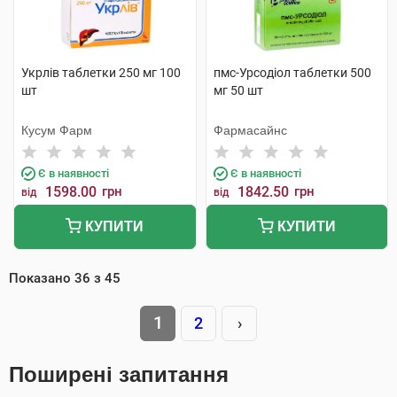
Укрлів таблетки 250 мг 100
пмс-Урсодіол таблетки 500
шт
мг 50 шт
Кусум Фарм
Фармасайнс
Є в наявності
Є в наявності
1598.00
грн
1842.50
грн
від
від
КУПИТИ
КУПИТИ
Показано
36
з
45
1
2
›
Поширені запитання