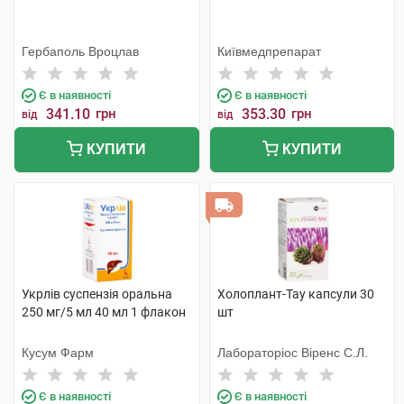
Гербаполь Вроцлав
Київмедпрепарат
Є в наявності
Є в наявності
341.10
грн
353.30
грн
від
від
КУПИТИ
КУПИТИ
Укрлів суспензія оральна
Холоплант-Тау капсули 30
250 мг/5 мл 40 мл 1 флакон
шт
Кусум Фарм
Лабораторіос Віренс С.Л.
Є в наявності
Є в наявності