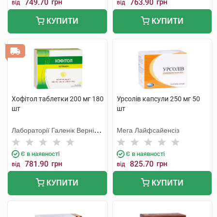
749.70
грн
763.90
грн
від
від
КУПИТИ
КУПИТИ
Хофітол таблетки 200 мг 180
Урсолів капсули 250 мг 50
шт
шт
Лабораторії Галенік Вернін/
Мега Лайфсайенсіз
Франція
Є в наявності
Є в наявності
781.90
грн
825.70
грн
від
від
КУПИТИ
КУПИТИ