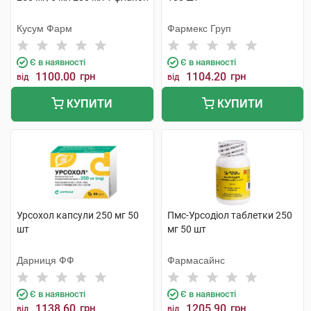
Кусум Фарм
Фармекс Груп
Є в наявності
Є в наявності
1100.00
грн
1104.20
грн
від
від
КУПИТИ
КУПИТИ
Урсохол капсули 250 мг 50
Пмс-Урсодіол таблетки 250
шт
мг 50 шт
Дарниця ФФ
Фармасайнс
Є в наявності
Є в наявності
1138.60
грн
1205.90
грн
від
від