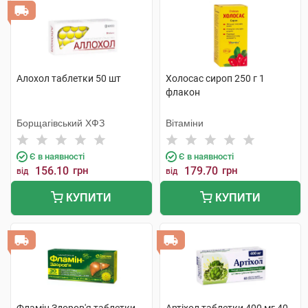
Алохол таблетки 50 шт
Холосас сироп 250 г 1
флакон
Борщагівський ХФЗ
Вітаміни
Є в наявності
Є в наявності
156.10
грн
179.70
грн
від
від
КУПИТИ
КУПИТИ