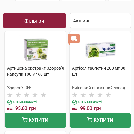
Фільтри
Артишока екстракт Здоров'я
Артіхол таблетки 200 мг 30
капсули 100 мг 60 шт
шт
Здоров'я ФК
Київський вітамінний завод
Є в наявності
Є в наявності
95.60
грн
99.00
грн
від
від
КУПИТИ
КУПИТИ