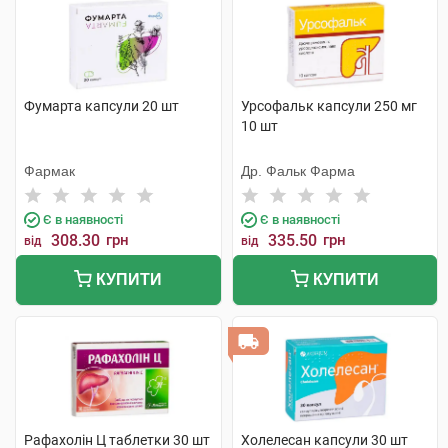
Фумарта капсули 20 шт
Урсофальк капсули 250 мг
10 шт
Фармак
Др. Фальк Фарма
Є в наявності
Є в наявності
308.30
грн
335.50
грн
від
від
КУПИТИ
КУПИТИ
Рафахолін Ц таблетки 30 шт
Холелесан капсули 30 шт