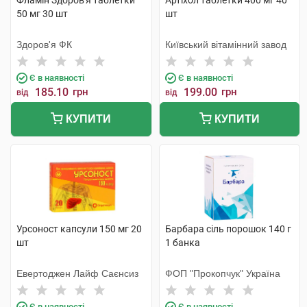
Фламін Здоров'я таблетки
Артіхол таблетки 400 мг 40
50 мг 30 шт
шт
Здоров'я ФК
Київський вітамінний завод
Є в наявності
Є в наявності
185.10
грн
199.00
грн
від
від
КУПИТИ
КУПИТИ
Урсоност капсули 150 мг 20
Барбара сіль порошок 140 г
шт
1 банка
Евертоджен Лайф Саєнсиз
ФОП "Прокопчук" Україна
Є в наявності
Є в наявності