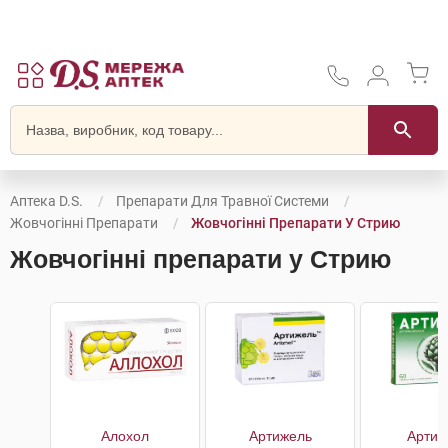
Аптека D.S.
Препарати Для Травної Системи
Жовчогінні Препарати
Жовчогінні Препарати У Стрию
Жовчогінні препарати у Стрию
Алохол
Артижель
Артиш