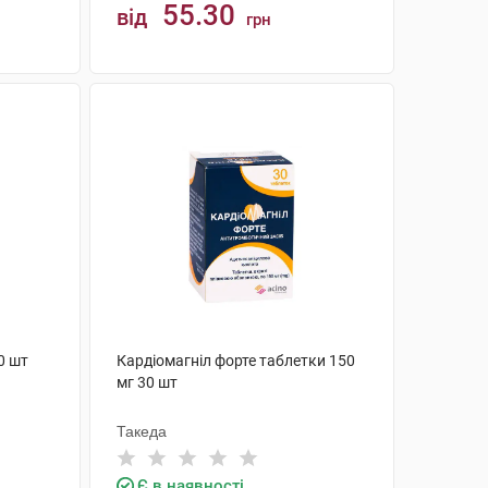
55.30
від
грн
КУПИТИ
0 шт
Кардіомагніл форте таблетки 150
мг 30 шт
Такеда
Є в наявності