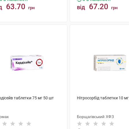
63.70
67.20
д
від
грн
грн
КУПИТИ
КУПИТИ
дісейв таблетки 75 мг 50 шт
Нітросорбід таблетки 10 мг
рмак
Борщагівський ХФЗ