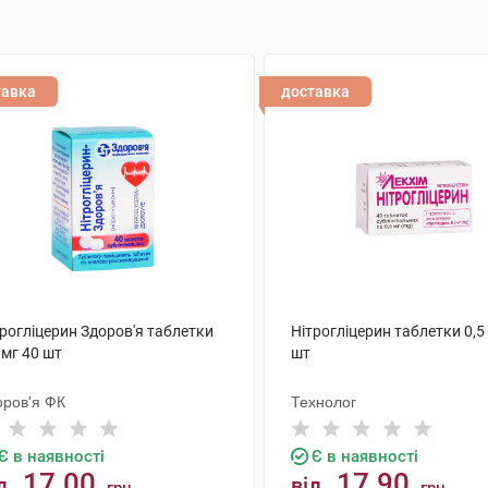
тавка
доставка
рогліцерин Здоров'я таблетки
Нітрогліцерин таблетки 0,5
 мг 40 шт
шт
оров'я ФК
Технолог
Є в наявності
Є в наявності
17.00
17.90
д
від