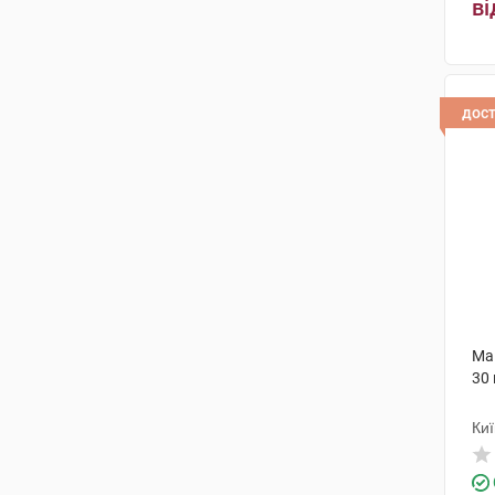
ві
дос
Ма
30
Киї