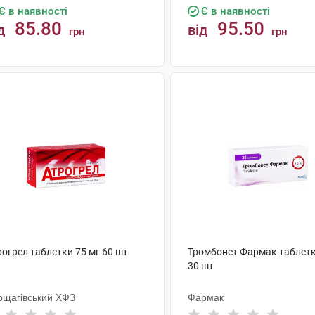
Є в наявності
Є в наявності
85.80
95.50
д
від
грн
грн
КУПИТИ
КУПИТИ
огрел таблетки 75 мг 60 шт
Тромбонет Фармак таблетк
30 шт
рщагівський ХФЗ
Фармак