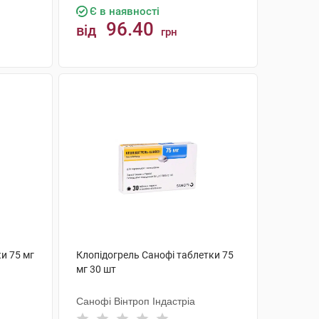
Є в наявності
96.40
від
грн
КУПИТИ
и 75 мг
Клопідогрель Санофі таблетки 75
мг 30 шт
Санофі Вінтроп Індастріа