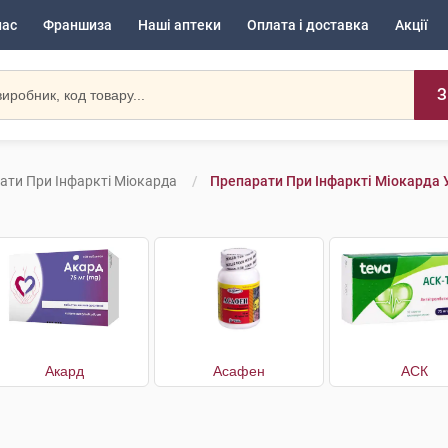
нас
Франшиза
Наші аптеки
Оплата і доставка
Акції
З
ати При Інфаркті Міокарда
Препарати При Інфаркті Міокарда 
Акард
Асафен
АСК