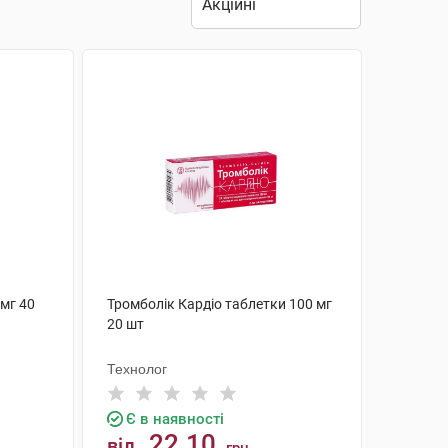
 мг 40
Тромболік Кардіо таблетки 100 мг
20 шт
Технолог
Є в наявності
22.10
від