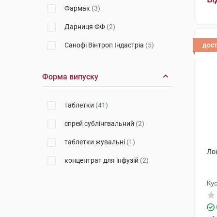
Фармак
(3)
Дарниця ФФ
(2)
Санофі Вінтроп Індастріа
(5)
дос
Польфарма
(2)
Форма випуску
Егіс
(1)
Актавіс
(3)
таблетки
(41)
Мікрохім
(3)
спрей сублінгвальний
(2)
Фармасайнс
(1)
таблетки жувальні
(1)
Ло
Дослідний завод ГНЦЛС
(1)
концентрат для інфузій
(2)
Ку