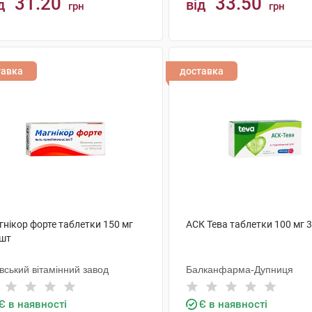
31.20
33.50
д
від
грн
грн
КУПИТИ
КУПИТИ
тавка
доставка
гнікор форте таблетки 150 мг
АСК Тева таблетки 100 мг 
 шт
вський вітамінний завод
Балканфарма-Дупниця
Є в наявності
Є в наявності