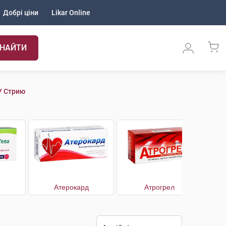
Добрі ціни
Likar Online
НАЙТИ
У Стрию
Атерокард
Атрогрел