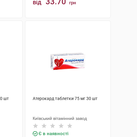
33.70
від
грн
КУПИТИ
30 шт
Атерокард таблетки 75 мг 30 шт
Київський вітамінний завод
Є в наявності