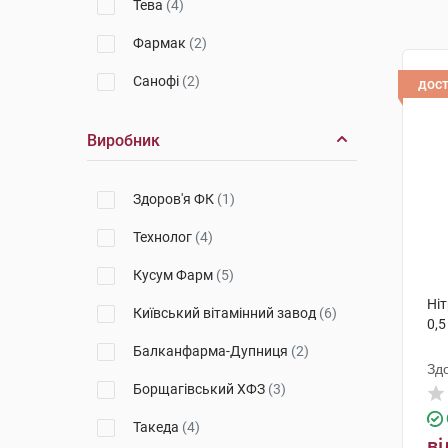
Тева
(4)
Фармак
(2)
Санофі
(2)
дос
Виробник
Здоров'я ФК
(1)
Технолог
(4)
Кусум Фарм
(5)
Ніт
Київський вітамінний завод
(6)
0,5
Балканфарма-Дупниця
(2)
Зд
Борщагівський ХФЗ
(3)
Такеда
(4)
ві