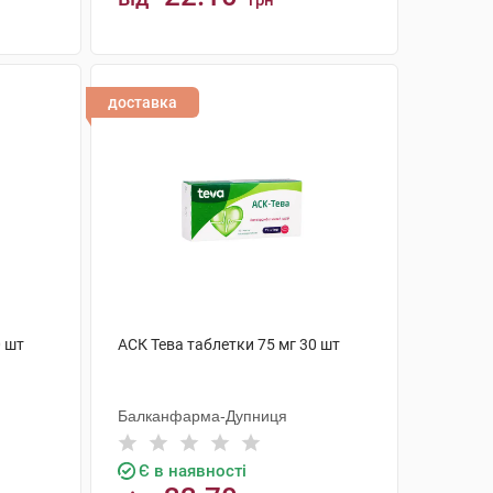
грн
КУПИТИ
доставка
0 шт
АСК Тева таблетки 75 мг 30 шт
Балканфарма-Дупниця
Є в наявності