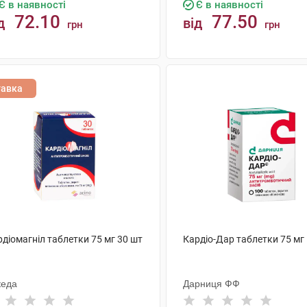
Є в наявності
Є в наявності
72.10
77.50
д
від
грн
грн
КУПИТИ
КУПИТИ
тавка
діомагніл таблетки 75 мг 30 шт
Кардіо-Дар таблетки 75 мг
кеда
Дарниця ФФ