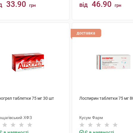
33.90
46.90
д
від
грн
грн
КУПИТИ
КУПИТИ
доставка
огрел таблетки 75 мг 30 шт
Лоспирин таблетки 75 мг 8
рщагівський ХФЗ
Кусум Фарм
Є в наявності
Є в наявності