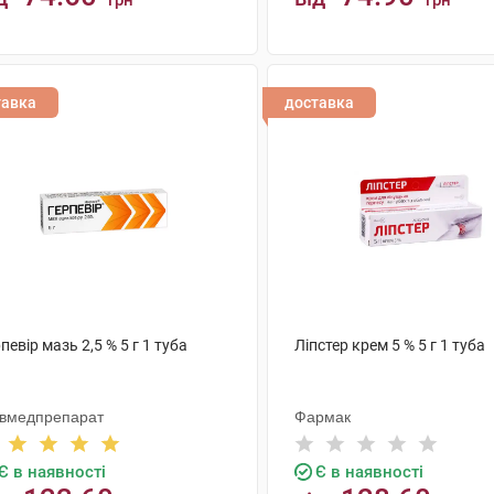
грн
грн
КУПИТИ
КУПИТИ
тавка
доставка
певір мазь 2,5 % 5 г 1 туба
Ліпстер крем 5 % 5 г 1 туба
ївмедпрепарат
Фармак
Є в наявності
Є в наявності