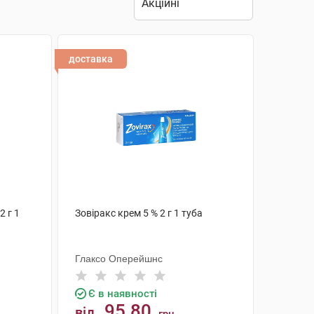
доставка
2 г 1
Зовіракс крем 5 % 2 г 1 туба
Глаксо Оперейшнс
Є в наявності
95.80
від