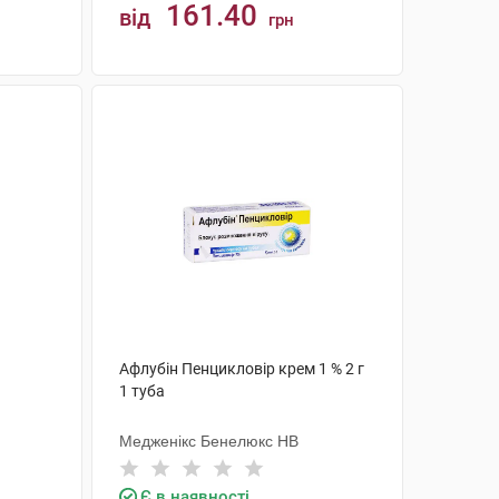
161.40
від
грн
КУПИТИ
Афлубін Пенцикловір крем 1 % 2 г
1 туба
Медженікс Бенелюкс НВ
Є в наявності