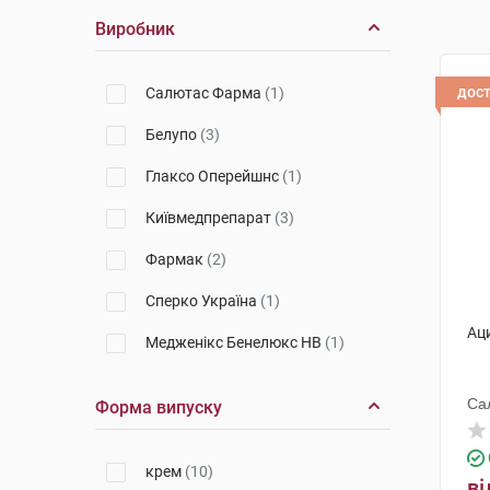
Виробник
дос
Салютас Фарма
(1)
Белупо
(3)
Глаксо Оперейшнс
(1)
Київмедпрепарат
(3)
Фармак
(2)
Сперко Україна
(1)
Аци
Медженікс Бенелюкс НВ
(1)
Са
Форма випуску
крем
(10)
ві