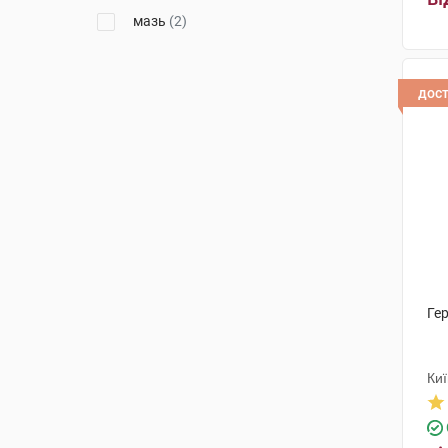
мазь
(2)
дос
Гер
Ки