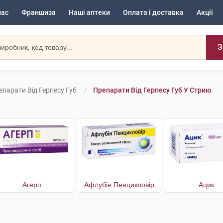
нас
Франшиза
Наші аптеки
Оплата і доставка
Акції
З
епарати Від Герпесу Губ
Препарати Від Герпесу Губ У Стрию
Агерп
Афлубін Пенцикловір
Ацик