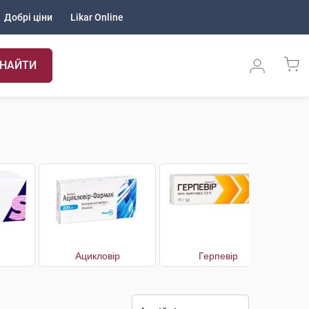
Добрі ціни
Likar Online
НАЙТИ
Ацикловір
Герпевір