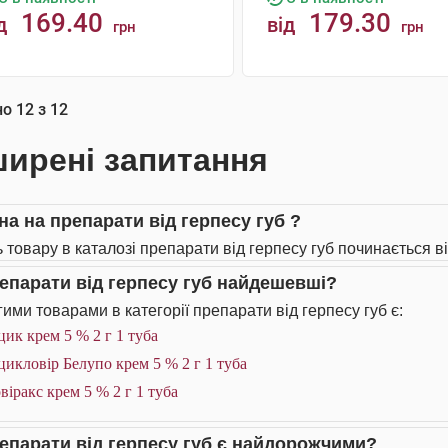
169.40
179.30
д
від
грн
грн
КУПИТИ
КУПИТИ
но
12
з
12
ирені запитання
на на препарати від герпесу губ ?
 товару в каталозі препарати від герпесу губ починається ві
репарати від герпесу губ найдешевші?
ими товарами в категорії препарати від герпесу губ є:
ик крем 5 % 2 г 1 туба
икловір Белупо крем 5 % 2 г 1 туба
віракс крем 5 % 2 г 1 туба
репарати від герпесу губ є найдорожчими?