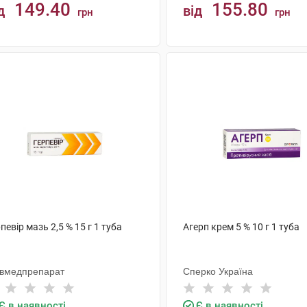
149.40
155.80
д
від
грн
грн
КУПИТИ
КУПИТИ
певір мазь 2,5 % 15 г 1 туба
Агерп крем 5 % 10 г 1 туба
ївмедпрепарат
Сперко Україна
Є в наявності
Є в наявності