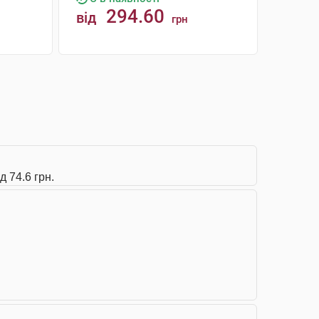
294.60
від
грн
КУПИТИ
д 74.6 грн.