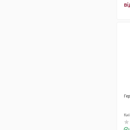
ві
Гер
Ки