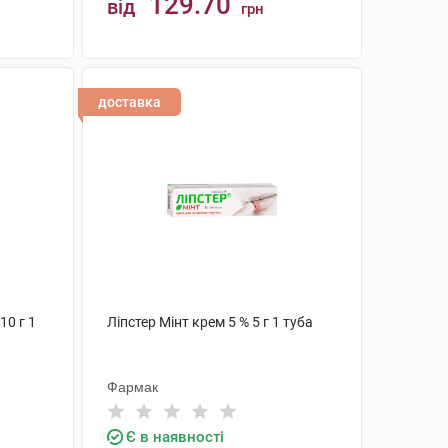
129.70
від
грн
КУПИТИ
доставка
10 г 1
Ліпстер Мінт крем 5 % 5 г 1 туба
Фармак
Є в наявності