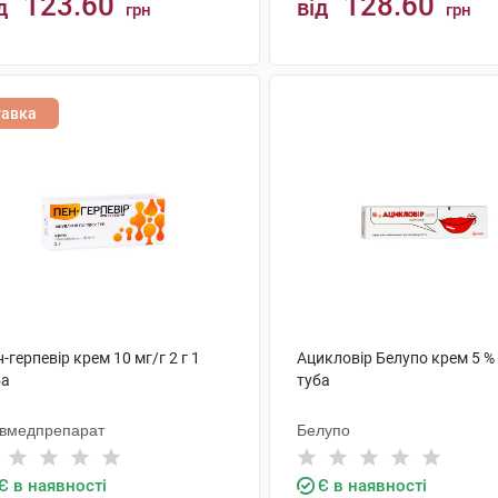
123.60
128.60
д
від
грн
грн
КУПИТИ
КУПИТИ
тавка
-герпевір крем 10 мг/г 2 г 1
Ацикловір Белупо крем 5 % 
ба
туба
ївмедпрепарат
Белупо
Є в наявності
Є в наявності