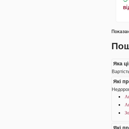
ві
Показа
Пош
Яка ці
Вартість
Які п
Недорог
Ац
Ац
Зо
Які п