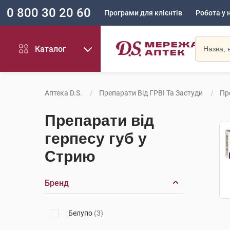
0 800 30 20 60
Програми для клієнтів
Робота у 
Каталог
Аптека D.S.
Препарати Від ГРВІ Та Застуди
Пр
Препарати від
герпесу губ у
Стрию
Бренд
Белупо
(3)