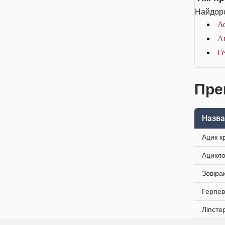
Найдоро
Аф
Аг
Ге
Пре
Назва
Ацик к
Ацикло
Зовіра
Герпев
Ліпсте