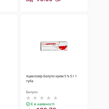
грн
КУПИТИ
Ацикловір Белупо крем 5 % 5 г 1
туба
Белупо
Є в наявності