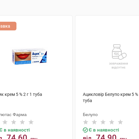
тавка
к крем 5 % 2 г 1 туба
Ацикловір Белупо крем 5 % 
туба
лютас Фарма
Белупо
Є в наявності
Є в наявності
74.60
74.90
д
від