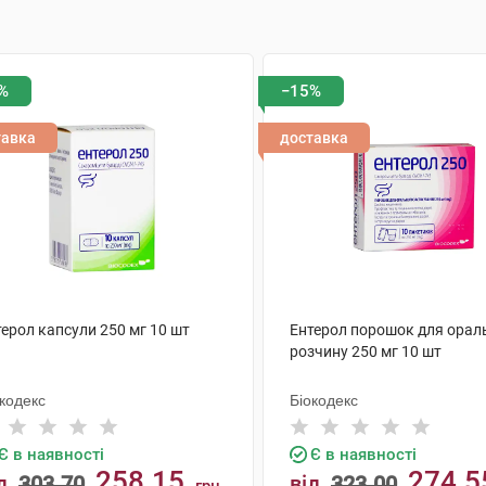
%
−15%
тавка
доставка
ерол капсули 250 мг 10 шт
Ентерол порошок для орал
розчину 250 мг 10 шт
кодекс
Біокодекс
Є в наявності
Є в наявності
258.15
274.5
д
303.70
від
323.00