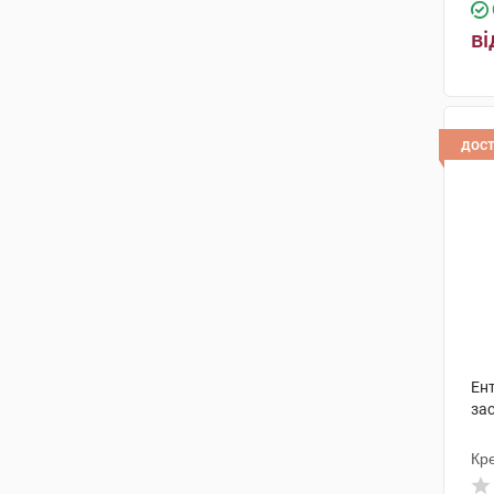
ві
дос
Ен
зас
Кр