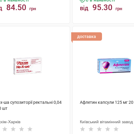
Є в наявності
Є в наявності
84.50
95.30
д
від
грн
грн
КУПИТИ
КУПИТИ
доставка
х-ша супозиторії ректальні 0,04
Афлетин капсули 125 мг 20
0 шт
хім-Харків
Київський вітамінний завод