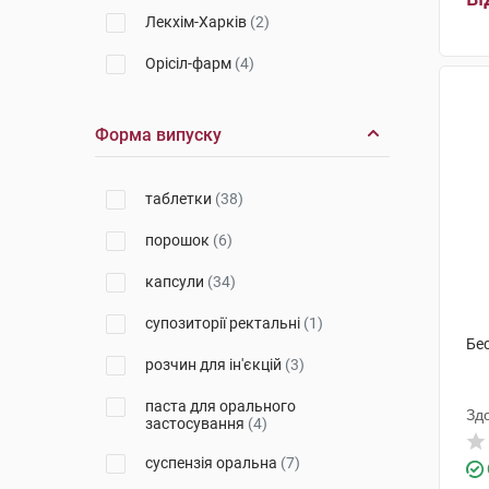
Лекхім-Харків
(2)
Орісіл-фарм
(4)
Кусум Хелтхкер
(1)
Форма випуску
Фармак
(7)
Дарниця ФФ
(1)
таблетки
(38)
Каталент Франсе Бенайм СА
(2)
порошок
(6)
Сава Хелскеа
(2)
капсули
(34)
Берлін-Хемі
(3)
супозиторії ректальні
(1)
Бе
Янссен-Сілаг
(2)
розчин для ін'єкцій
(3)
Медокемі
(1)
паста для орального
Зд
застосування
(4)
Кусум Фарм
(3)
суспензія оральна
(7)
Фармасайнс
(2)