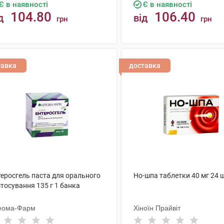
Є в наявності
Є в наявності
104.80
106.40
д
від
грн
грн
КУПИТИ
КУПИТИ
тавка
доставка
теросгель паста для орального
Но-шпа таблетки 40 мг 24 
тосування 135 г 1 банка
еома-Фарм
Хіноїн Прайвіт