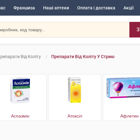
нас
Франшиза
Наші аптеки
Оплата і доставка
Акції
З
репарати Від Коліту
Препарати Від Коліту У Стрию
Аспазмін
Атоксіл
Афлетин