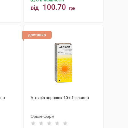
Є в наявності
100.70
від
грн
КУПИТИ
доставка
 шт
Атоксіл порошок 10 г 1 флакон
Орісіл-фарм