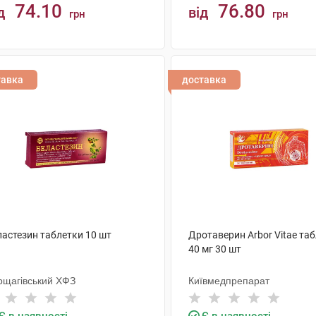
74.10
76.80
д
від
грн
грн
КУПИТИ
КУПИТИ
тавка
доставка
ластезин таблетки 10 шт
Дротаверин Arbor Vitae та
40 мг 30 шт
рщагівський ХФЗ
Київмедпрепарат