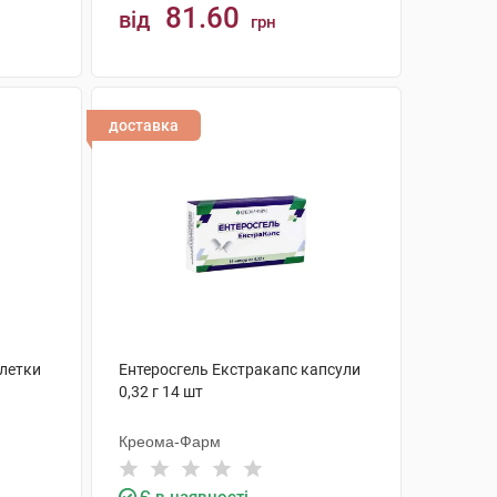
81.60
від
грн
КУПИТИ
доставка
блетки
Ентеросгель Екстракапс капсули
0,32 г 14 шт
Креома-Фарм