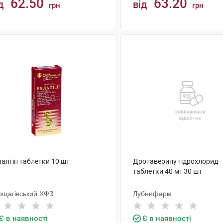
62.50
63.20
д
від
грн
грн
КУПИТИ
КУПИТИ
алгін таблетки 10 шт
Дротаверину гідрохлорид
таблетки 40 мг 30 шт
рщагівський ХФЗ
Лубнифарм
Є в наявності
Є в наявності