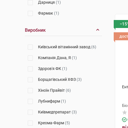
Дарниця
(1)
Фармак
(1)
−15
Виробник
дос
Київський вітамінний завод
(6)
Компанія Дана, Я
(1)
Здоров'я ФК
(1)
Борщагівський ХФЗ
(3)
Ент
Хіноїн Прайвіт
(6)
Лубнифарм
(1)
Біо
Київмедпрепарат
(3)
Креома-Фарм
(5)
ві