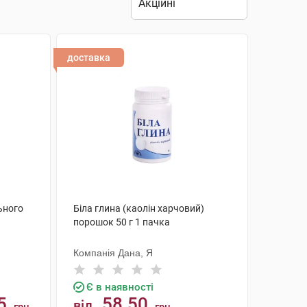
доставка
ьного
Біла глина (каолін харчовий)
порошок 50 г 1 пачка
Компанія Дана, Я
Є в наявності
5
58.50
від