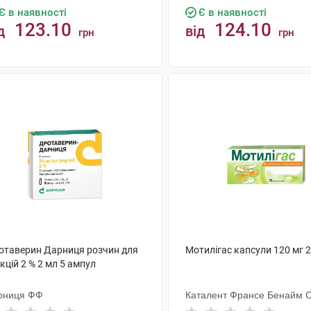
Є в наявності
Є в наявності
123.10
124.10
д
від
грн
грн
КУПИТИ
КУПИТИ
отаверин Дарниця розчин для
Мотилігас капсули 120 мг 
єкцій 2 % 2 мл 5 ампул
рниця ФФ
Каталент Франсе Бенайм 