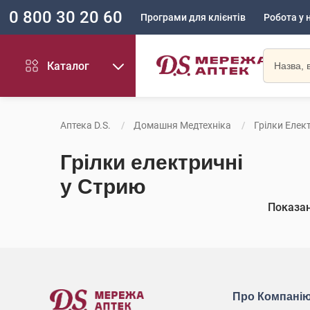
0 800 30 20 60
Програми для клієнтів
Робота у 
Каталог
Аптека D.S.
Домашня Медтехніка
Грілки Елек
Грілки електричні
у Стрию
Показа
Про Компані