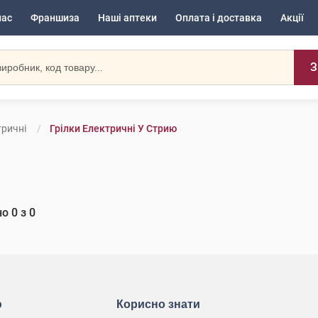
нас
Франшиза
Наші аптеки
Оплата і доставка
Акції
З
тричні
Грілки Електричні У Стрию
но
0
з
0
ю
Корисно знати