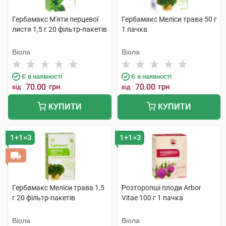
Гербамакс М'яти перцевої
Гербамакс Меліси трава 50 г
листя 1,5 г 20 фільтр-пакетів
1 пачка
Віола
Віола
Є в наявності
Є в наявності
70.00
грн
70.00
грн
від
від
КУПИТИ
КУПИТИ
1+1=3
1+1=3
Гербамакс Меліси трава 1,5
Розторопші плоди Arbor
г 20 фільтр-пакетів
Vitae 100 г 1 пачка
Віола
Віола