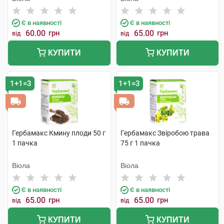
Є в наявності
Є в наявності
60.00
грн
65.00
грн
від
від
КУПИТИ
КУПИТИ
1+1=3
1+1=3
Гербамакс Кмину плоди 50 г
Гербамакс Звіробою трава
1 пачка
75 г 1 пачка
Віола
Віола
Є в наявності
Є в наявності
65.00
грн
65.00
грн
від
від
КУПИТИ
КУПИТИ