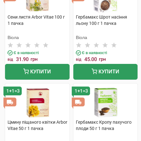
Сени листя Arbor Vitae 100 г
Гербамакс Шрот насіння
1 пачка
льону 100 г 1 пачка
Віола
Віола
Є в наявності
Є в наявності
31.90
грн
45.00
грн
від
від
КУПИТИ
КУПИТИ
1+1=3
1+1=3
Цмину піщаного квітки Arbor
Гербамакс Кропу пахучого
Vitae 50 г 1 пачка
плоди 50 г 1 пачка