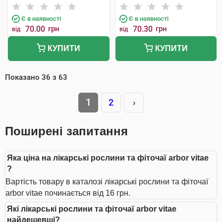
Є в наявності
Є в наявності
70.00
грн
70.30
грн
від
від
КУПИТИ
КУПИТИ
Показано
36
з
63
1
2
›
Поширені запитання
Яка ціна на лікарські рослини та фіточаї arbor vitae
?
Вартість товару в каталозі лікарські рослини та фіточаї
arbor vitae починається від 16 грн.
Які лікарські рослини та фіточаї arbor vitae
найдешевші?