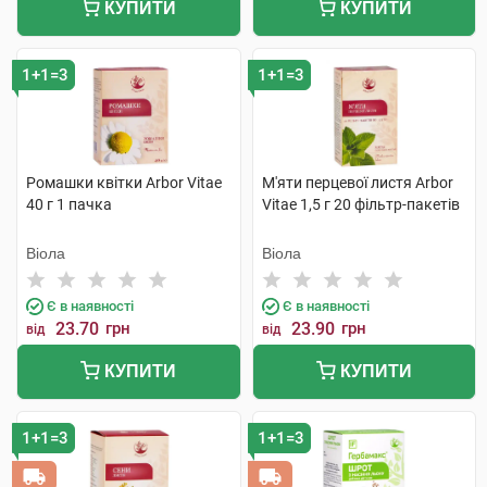
КУПИТИ
КУПИТИ
1+1=3
1+1=3
Ромашки квітки Arbor Vitae
М'яти перцевої листя Arbor
40 г 1 пачка
Vitae 1,5 г 20 фільтр-пакетів
Віола
Віола
Є в наявності
Є в наявності
23.70
грн
23.90
грн
від
від
КУПИТИ
КУПИТИ
1+1=3
1+1=3