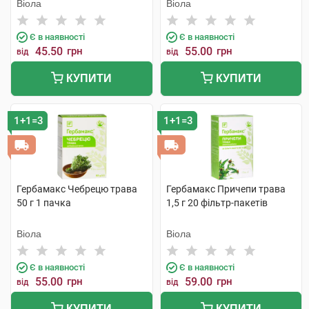
Віола
Віола
Є в наявності
Є в наявності
45.50
грн
55.00
грн
від
від
КУПИТИ
КУПИТИ
1+1=3
1+1=3
Гербамакс Чебрецю трава
Гербамакс Причепи трава
50 г 1 пачка
1,5 г 20 фільтр-пакетів
Віола
Віола
Є в наявності
Є в наявності
55.00
грн
59.00
грн
від
від
КУПИТИ
КУПИТИ