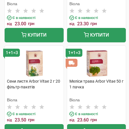
Віола
Віола
Є в наявності
Є в наявності
23.00
грн
23.30
грн
від
від
КУПИТИ
КУПИТИ
1+1=3
1+1=3
Сени листя Arbor Vitae 2 г 20
Меліси трава Arbor Vitae 50 г
фільтр-пакетів
1 пачка
Віола
Віола
Є в наявності
Є в наявності
23.50
грн
23.60
грн
від
від