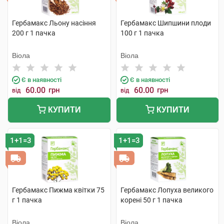
Гербамакс Льону насіння
Гербамакс Шипшини плоди
200 г 1 пачка
100 г 1 пачка
Віола
Віола
Є в наявності
Є в наявності
60.00
грн
60.00
грн
від
від
КУПИТИ
КУПИТИ
1+1=3
1+1=3
Гербамакс Пижма квітки 75
Гербамакс Лопуха великого
г 1 пачка
корені 50 г 1 пачка
Віола
Віола