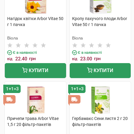
Нагідок квітки Arbor Vitae 50
Кропу пахучого плоди Arbor
г 1 пачка
Vitae 50 г 1 пачка
Віола
Віола
Є в наявності
Є в наявності
22.40
грн
23.00
грн
від
від
КУПИТИ
КУПИТИ
1+1=3
1+1=3
Причепи трава Arbor Vitae
Гербамакс Сени листя 2 г 20
1,5 г 20 фільтр-пакетів
фільтр-пакетів