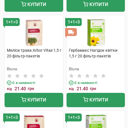
КУПИТИ
КУПИТИ
1+1=3
1+1=3
Меліси трава Arbor Vitae 1,5 г
Гербамакс Нагідок квітки
20 фільтр-пакетів
1,5 г 20 фільтр-пакетів
Віола
Віола
Є в наявності
Є в наявності
21.40
грн
21.40
грн
від
від
КУПИТИ
КУПИТИ
1+1=3
1+1=3