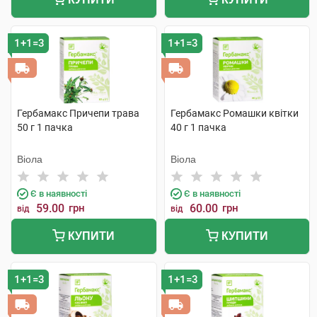
1+1=3
1+1=3
Гербамакс Причепи трава
Гербамакс Ромашки квітки
50 г 1 пачка
40 г 1 пачка
Віола
Віола
Є в наявності
Є в наявності
59.00
грн
60.00
грн
від
від
КУПИТИ
КУПИТИ
1+1=3
1+1=3