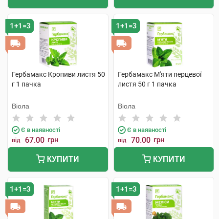
1+1=3
1+1=3
Гербамакс Кропиви листя 50
Гербамакс М'яти перцевої
г 1 пачка
листя 50 г 1 пачка
Віола
Віола
Є в наявності
Є в наявності
67.00
грн
70.00
грн
від
від
КУПИТИ
КУПИТИ
1+1=3
1+1=3