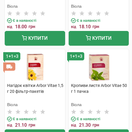
Віола
Віола
Є в наявності
Є в наявності
18.00
грн
18.10
грн
від
від
КУПИТИ
КУПИТИ
1+1=3
1+1=3
Нагідок квітки Arbor Vitae 1,5
Кропиви листя Arbor Vitae 50
г 20 фільтр-пакетів
г 1 пачка
Віола
Віола
Є в наявності
Є в наявності
21.10
грн
21.30
грн
від
від