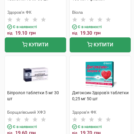
Здоров'я ФК
Віола
Є в наявності
Є в наявності
19.10
грн
19.30
грн
від
від
КУПИТИ
КУПИТИ
Біпролол таблетки 5 мг 30
Дигоксин Здоров'я таблетки
шт
0,25 мг 50 шт
Борщагівський ХФЗ
Здоров'я ФК
Є в наявності
Є в наявності
19.60
грн
19.70
грн
від
від