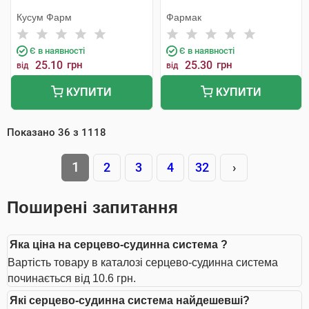
Кусум Фарм
Фармак
Є в наявності
Є в наявності
25.10
грн
25.30
грн
від
від
КУПИТИ
КУПИТИ
Показано
36
з
1118
1
2
3
4
32
›
Поширені запитання
Яка ціна на серцево-судинна система ?
Вартість товару в каталозі серцево-судинна система
починається від 10.6 грн.
Які серцево-судинна система найдешевші?