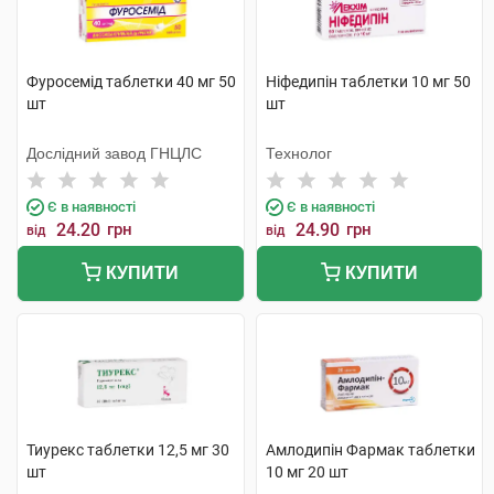
Фуросемід таблетки 40 мг 50
Ніфедипін таблетки 10 мг 50
шт
шт
Дослідний завод ГНЦЛС
Технолог
Є в наявності
Є в наявності
24.20
грн
24.90
грн
від
від
КУПИТИ
КУПИТИ
Тиурекс таблетки 12,5 мг 30
Амлодипін Фармак таблетки
шт
10 мг 20 шт