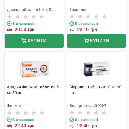
Дослідний завод ГНЦЛС
Технолог
Є в наявності
Є в наявності
20.50
грн
22.10
грн
від
від
КУПИТИ
КУПИТИ
Аладин Фармак таблетки 5
Біпролол таблетки 10 мг 30
мг 30 шт
шт
Фармак
Борщагівський ХФЗ
Є в наявності
Є в наявності
22.40
грн
22.40
грн
від
від