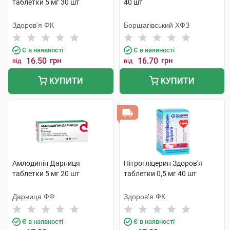
таблетки 5 мг 30 шт
40 шт
Здоров'я ФК
Борщагівський ХФЗ
Є в наявності
Є в наявності
16.50
грн
16.70
грн
від
від
КУПИТИ
КУПИТИ
Амлодипін Дарниця
Нітрогліцерин Здоров'я
таблетки 5 мг 20 шт
таблетки 0,5 мг 40 шт
Дарниця ФФ
Здоров'я ФК
Є в наявності
Є в наявності