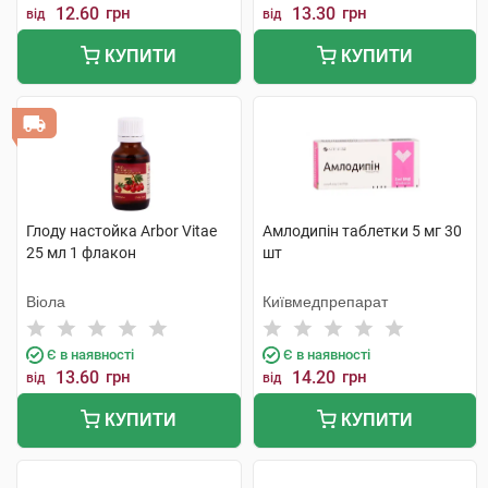
12.60
грн
13.30
грн
від
від
КУПИТИ
КУПИТИ
Глоду настойка Arbor Vitae
Амлодипін таблетки 5 мг 30
25 мл 1 флакон
шт
Віола
Київмедпрепарат
Є в наявності
Є в наявності
13.60
грн
14.20
грн
від
від
КУПИТИ
КУПИТИ