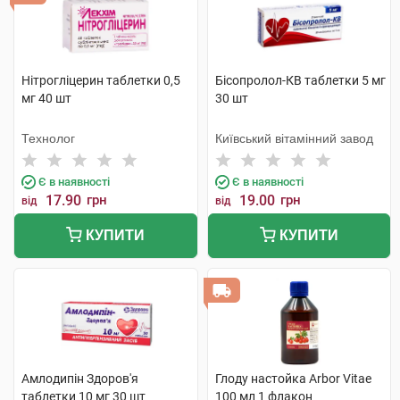
Нітрогліцерин таблетки 0,5
Бісопролол-КВ таблетки 5 мг
мг 40 шт
30 шт
Технолог
Київський вітамінний завод
Є в наявності
Є в наявності
17.90
грн
19.00
грн
від
від
КУПИТИ
КУПИТИ
Амлодипін Здоров'я
Глоду настойка Arbor Vitae
таблетки 10 мг 30 шт
100 мл 1 флакон