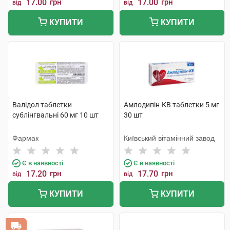
17.00
грн
17.00
грн
від
від
КУПИТИ
КУПИТИ
Валідол таблетки
Амлодипін-КВ таблетки 5 мг
сублінгвальні 60 мг 10 шт
30 шт
Фармак
Київський вітамінний завод
Є в наявності
Є в наявності
17.20
грн
17.70
грн
від
від
КУПИТИ
КУПИТИ