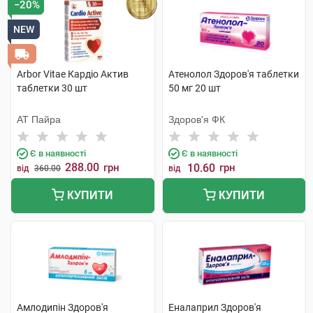
−20%
Препарати при серцевій недостатності
NEW
Препарати при стенокардії
Судинорозширювальні препарати
Arbor Vitae Кардіо Актив
Атенолол Здоров'я таблетки
таблетки 30 шт
50 мг 20 шт
АТ Пайра
Здоров'я ФК
Є в наявності
Є в наявності
288.00
грн
10.60
грн
від
360.00
від
КУПИТИ
КУПИТИ
Амлодипін Здоров'я
Еналаприл Здоров'я