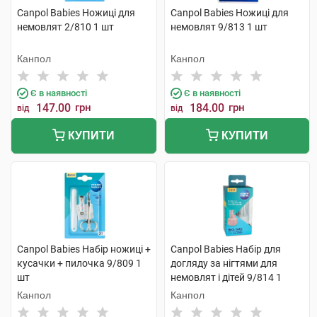
Canpol Babies Ножиці для
Canpol Babies Ножиці для
немовлят 2/810 1 шт
немовлят 9/813 1 шт
Канпол
Канпол
Є в наявності
Є в наявності
147.00
грн
184.00
грн
від
від
КУПИТИ
КУПИТИ
Canpol Babies Набір ножиці +
Canpol Babies Набір для
кусачки + пилочка 9/809 1
догляду за нігтями для
шт
немовлят і дітей 9/814 1
набір
Канпол
Канпол