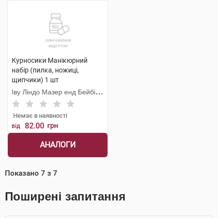
Курносики Манікюрний
набір (пилка, ножиці,
щипчики) 1 шт
Іву Ліндо Мазер енд Бейбі
Продактс
Немає в наявності
82.00
грн
від
АНАЛОГИ
Показано
7
з
7
Поширені запитання