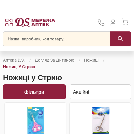
Аптека D.S.
Догляд За Дитиною
Ножиці
Ножиці У Стрию
Ножиці у Стрию
Фільтри