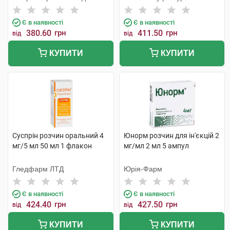
Сервісез
Є в наявності
Є в наявності
380.60
грн
411.50
грн
від
від
КУПИТИ
КУПИТИ
Суспрін розчин оральний 4
Юнорм розчин для ін'єкцій 2
мг/5 мл 50 мл 1 флакон
мг/мл 2 мл 5 ампул
Гледфарм ЛТД
Юрія-Фарм
Є в наявності
Є в наявності
424.40
грн
427.50
грн
від
від
КУПИТИ
КУПИТИ