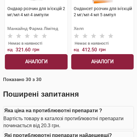
Ондаар розчин для ін'єкцій 2
Ондансет розчин для ін'єкцій
мг/мл 4 мл 4 ампули
2 мг/мл 4 мл 5 ампул
Манкайнд Фарма Лімітед
Хелп
Немає в наявності
Немає в наявності
321.60
грн
412.50
грн
від
від
АНАЛОГИ
АНАЛОГИ
Показано
30
з
30
Поширені запитання
Яка ціна на протиблювотні препарати ?
Вартість товару в каталозі протиблювотні препарати
починається від 20.3 грн.
Які протиблювотні препарати найдешевші?