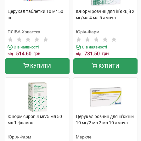
Церукал таблетки 10 мг 50
Юнорм розчин для ін'єкцій 2
шт
мг/мл 4 мл 5 ампул
ПЛІВА Хрватска
Юрія-Фарм
Є в наявності
Є в наявності
514.60
грн
781.50
грн
від
від
КУПИТИ
КУПИТИ
Юнорм сироп 4 мг/5 мл 50
Церукал розчин для ін'єкцій
мл 1 флакон
10 мг/2 мл 2 мл 10 ампул
Юрія-Фарм
Меркле