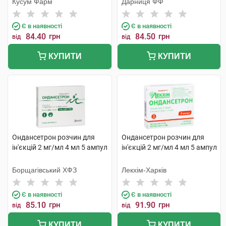
Кусум Фарм
Дарниця ФФ
Є в наявності
Є в наявності
84.40
грн
84.50
грн
від
від
КУПИТИ
КУПИТИ
Ондансетрон розчин для
Ондансетрон розчин для
ін'єкцій 2 мг/мл 4 мл 5 ампул
ін'єкцій 2 мг/мл 4 мл 5 ампул
Борщагівський ХФЗ
Лекхім-Харків
Є в наявності
Є в наявності
85.10
грн
91.90
грн
від
від
КУПИТИ
КУПИТИ