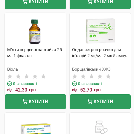
КУПИТИ
КУПИТИ
М`яти перцевої настойка 25
Ондансетрон розчин для
мл 1 флакон
ін'єкцій 2 мг/мл 2 мл 5 ампул
Віола
Борщагівський ХФЗ
Є в наявності
Є в наявності
42.30
грн
52.70
грн
від
від
КУПИТИ
КУПИТИ