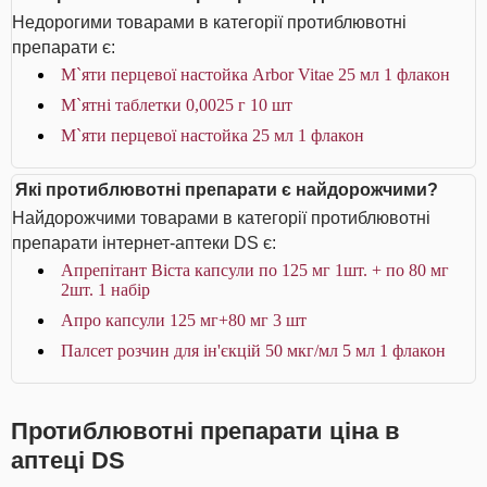
Недорогими товарами в категорії протиблювотні
препарати є:
М`яти перцевої настойка Arbor Vitae 25 мл 1 флакон
М`ятні таблетки 0,0025 г 10 шт
М`яти перцевої настойка 25 мл 1 флакон
Які протиблювотні препарати є найдорожчими?
Найдорожчими товарами в категорії протиблювотні
препарати інтернет-аптеки DS є:
Апрепітант Віста капсули по 125 мг 1шт. + по 80 мг
2шт. 1 набір
Апро капсули 125 мг+80 мг 3 шт
Палсет розчин для ін'єкцій 50 мкг/мл 5 мл 1 флакон
Протиблювотні препарати ціна в
аптеці DS