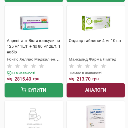
Апрепітант Віста капсули по
Ондаар таблетки 4 мг 10 шт
125 мг 1шт. + по 80 мг 2шт. 1
набір
Ронтіс Хеллас Медікал енд
Манкайнд Фарма Лімітед
Фармасьютікал Продактс
С.А.
Є в наявності
Немає в наявності
2815.40
грн
213.70
грн
від
від
АНАЛОГИ
КУПИТИ