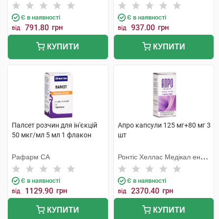
Є в наявності
Є в наявності
791.80
грн
937.00
грн
від
від
КУПИТИ
КУПИТИ
Палсет розчин для ін'єкцій
Апро капсули 125 мг+80 мг 3
50 мкг/мл 5 мл 1 флакон
шт
Рафарм СА
Ронтіс Хеллас Медікал енд
Фармасьютікал Продактс
С.А.
Є в наявності
Є в наявності
1129.90
грн
2370.40
грн
від
від
КУПИТИ
КУПИТИ