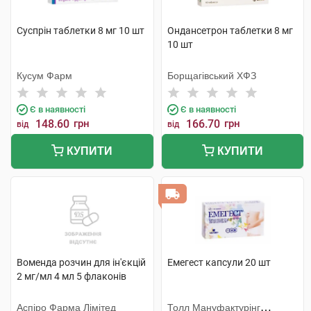
Суспрін таблетки 8 мг 10 шт
Ондансетрон таблетки 8 мг
10 шт
Кусум Фарм
Борщагівський ХФЗ
Є в наявності
Є в наявності
148.60
грн
166.70
грн
від
від
КУПИТИ
КУПИТИ
Воменда розчин для ін'єкцій
Емегест капсули 20 шт
2 мг/мл 4 мл 5 флаконів
Аспіро Фарма Лімітед
Толл Мануфактурінг