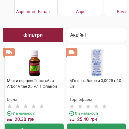
Апрепітант Віста капсули по 125 мг 1шт. + по 80 мг 2шт.
Апро
Вомен
Фільтри
М`яти перцевої настойка
М`ятні таблетки 0,0025 г 10
Arbor Vitae 25 мл 1 флакон
шт
Віола
Тернофарм
Є в наявності
Є в наявності
20.30
грн
25.40
грн
від
від