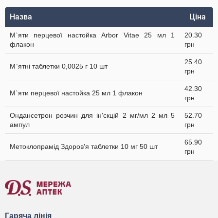
Назва
Ціна
М`яти перцевої настойка Arbor Vitae 25 мл 1
20.30
флакон
грн
25.40
М`ятні таблетки 0,0025 г 10 шт
грн
42.30
М`яти перцевої настойка 25 мл 1 флакон
грн
Ондансетрон розчин для ін'єкцій 2 мг/мл 2 мл 5
52.70
ампул
грн
65.90
Метоклопрамід Здоров'я таблетки 10 мг 50 шт
грн
Гаряча лінія