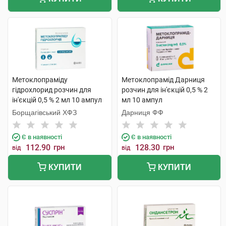
Метоклопраміду
Метоклопрамід Дарниця
гідрохлорид розчин для
розчин для ін'єкцій 0,5 % 2
ін'єкцій 0,5 % 2 мл 10 ампул
мл 10 ампул
Борщагівський ХФЗ
Дарниця ФФ
Є в наявності
Є в наявності
112.90
грн
128.30
грн
від
від
КУПИТИ
КУПИТИ