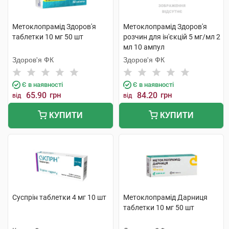
Метоклопрамід Здоров'я
Метоклопрамід Здоров'я
таблетки 10 мг 50 шт
розчин для ін'єкцій 5 мг/мл 2
мл 10 ампул
Здоров'я ФК
Здоров'я ФК
Є в наявності
Є в наявності
65.90
грн
84.20
грн
від
від
КУПИТИ
КУПИТИ
Суспрін таблетки 4 мг 10 шт
Метоклопрамід Дарниця
таблетки 10 мг 50 шт