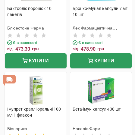
Бактобліс порошок 10
Бронхо-Мунал капсули 7 мг
пакетів
10 шт
Блюестоне Фарма
Лек Фармацевтична
компанія
Є в наявності
Є в наявності
473.30
грн
478.90
грн
від
від
КУПИТИ
КУПИТИ
Імупрет краплі оральні 100
Бета-імун капсули 30 шт
мл 1 флакон
Біонорика
Новалік-Фарм