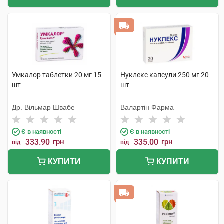
Умкалор таблетки 20 мг 15
Нуклекс капсули 250 мг 20
шт
шт
Др. Вільмар Швабе
Валартін Фарма
Є в наявності
Є в наявності
333.90
грн
335.00
грн
від
від
КУПИТИ
КУПИТИ