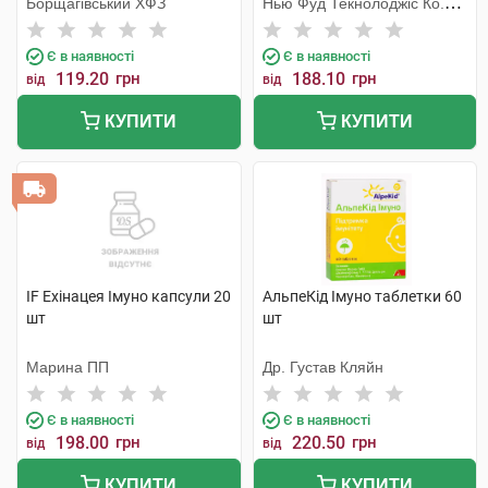
Борщагівський ХФЗ
Нью Фуд Текнолоджіс Ко.
Лтд
Є в наявності
Є в наявності
119.20
грн
188.10
грн
від
від
КУПИТИ
КУПИТИ
IF Ехінацея Імуно капсули 20
АльпеКід Імуно таблетки 60
шт
шт
Марина ПП
Др. Густав Кляйн
Є в наявності
Є в наявності
198.00
грн
220.50
грн
від
від
КУПИТИ
КУПИТИ