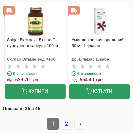
Solgar Екстракт Ехінацеї
Умкалор розчин оральний
пурпурової капсули 100 шт
50 мл 1 флакон
Солгар Вітамін енд Херб
Др. Вільмар Швабе
Є в наявності
Є в наявності
639.70
грн
654.40
грн
від
від
КУПИТИ
КУПИТИ
Показано
36
з
46
1
2
›