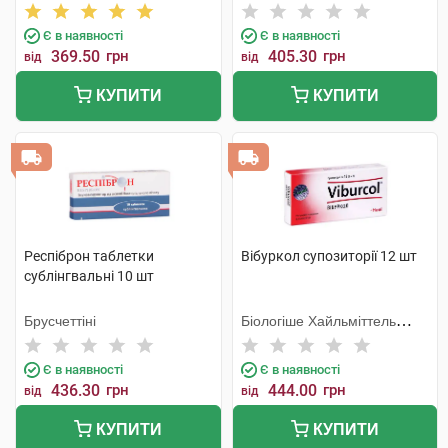
компанія
Є в наявності
Є в наявності
369.50
грн
405.30
грн
від
від
КУПИТИ
КУПИТИ
Респіброн таблетки
Вібуркол супозиторії 12 шт
сублінгвальні 10 шт
Брусчеттіні
Біологіше Хайльміттель
Хеель
Є в наявності
Є в наявності
436.30
грн
444.00
грн
від
від
КУПИТИ
КУПИТИ