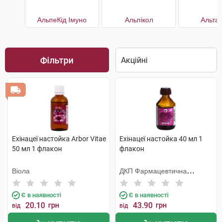
АльпеКід Імуно
Альпікол
Альта
Фільтри
Ехінацеї настойка Arbor Vitae
Ехінацеї настойка 40 мл 1
50 мл 1 флакон
флакон
Віола
ДКП Фармацевтична
фабрика
Є в наявності
Є в наявності
20.10
грн
43.90
грн
від
від