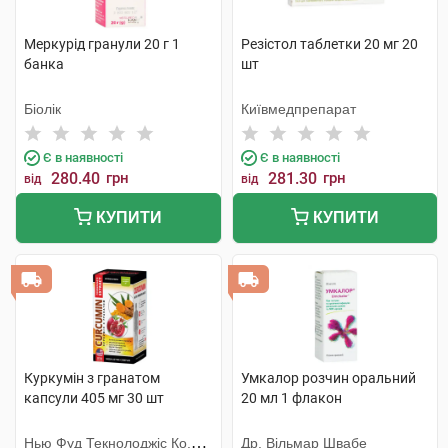
Меркурід гранули 20 г 1
Резістол таблетки 20 мг 20
банка
шт
Біолік
Київмедпрепарат
Є в наявності
Є в наявності
280.40
грн
281.30
грн
від
від
КУПИТИ
КУПИТИ
Куркумін з гранатом
Умкалор розчин оральний
капсули 405 мг 30 шт
20 мл 1 флакон
Нью Фуд Текнолоджіс Ко.
Др. Вільмар Швабе