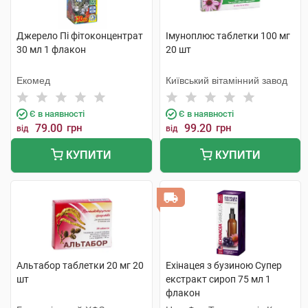
Джерело Пі фітоконцентрат
Імуноплюс таблетки 100 мг
30 мл 1 флакон
20 шт
Екомед
Київський вітамінний завод
Є в наявності
Є в наявності
79.00
грн
99.20
грн
від
від
КУПИТИ
КУПИТИ
Альтабор таблетки 20 мг 20
Ехінацея з бузиною Супер
шт
екстракт сироп 75 мл 1
флакон