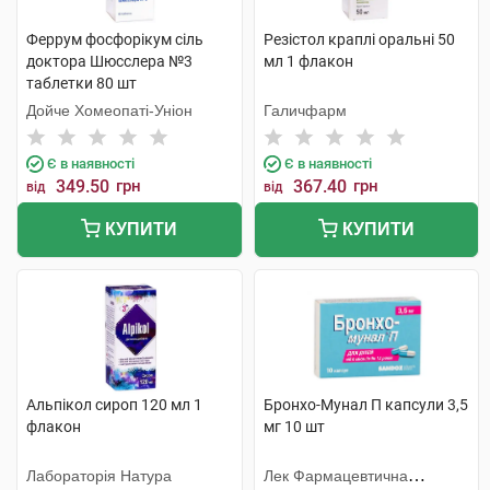
Феррум фосфорiкум сіль
Резістол краплі оральні 50
доктора Шюсслера №3
мл 1 флакон
таблетки 80 шт
Дойче Хомеопаті-Уніон
Галичфарм
Є в наявності
Є в наявності
349.50
грн
367.40
грн
від
від
КУПИТИ
КУПИТИ
Альпікол сироп 120 мл 1
Бронхо-Мунал П капсули 3,5
флакон
мг 10 шт
Лабораторія Натура
Лек Фармацевтична