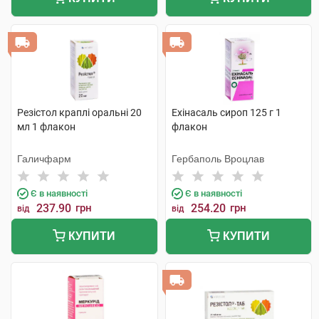
Резістол краплі оральні 20
Ехінасаль сироп 125 г 1
мл 1 флакон
флакон
Галичфарм
Гербаполь Вроцлав
Є в наявності
Є в наявності
237.90
грн
254.20
грн
від
від
КУПИТИ
КУПИТИ