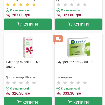
Лтд
Є в наявності
Є в наявності
287.00
грн
323.80
грн
від
від
КУПИТИ
КУПИТИ
Умкалор сироп 100 мл 1
Імупрет таблетки 50 шт
флакон
Др. Вільмар Швабе
Біонорика
Є в наявності
Є в наявності
326.30
грн
333.30
грн
від
від
КУПИТИ
КУПИТИ