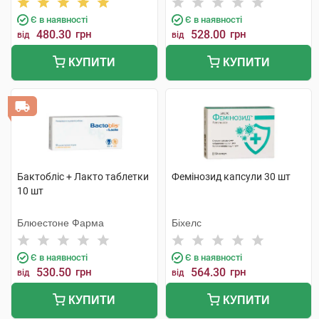
Є в наявності
Є в наявності
480.30
грн
528.00
грн
від
від
КУПИТИ
КУПИТИ
Бактобліс + Лакто таблетки
Фемінозид капсули 30 шт
10 шт
Блюестоне Фарма
Біхелс
Є в наявності
Є в наявності
530.50
грн
564.30
грн
від
від
КУПИТИ
КУПИТИ