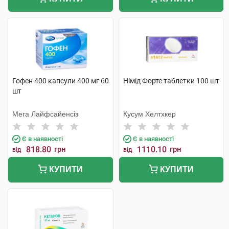
Гофен 400 капсули 400 мг 60
Німід Форте таблетки 100 шт
шт
Мега Лайфсайенсіз
Кусум Хелтхкер
Є в наявності
Є в наявності
818.80
грн
1110.10
грн
від
від
КУПИТИ
КУПИТИ