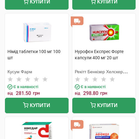
КУПИТИ
КУПИТИ
Німід таблетки 100 мг 100
Нурофєн Експрес Форте
шт
капсули 400 мг 20 шт
Кусум Фарм
Рекітт Бенкізер Хелскер
Інтернешнл
Є в наявності
Є в наявності
281.50
грн
298.80
грн
від
від
КУПИТИ
КУПИТИ