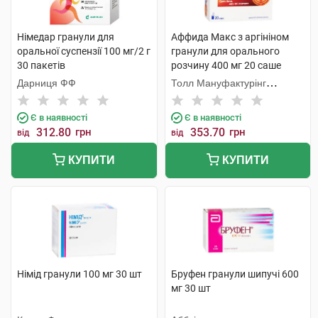
Німедар гранули для
Аффида Макс з аргініном
оральної суспензії 100 мг/2 г
гранули для орального
30 пакетів
розчину 400 мг 20 саше
Дарниця ФФ
Толл Мануфактурінг
Сервісез
Є в наявності
Є в наявності
312.80
грн
353.70
грн
від
від
КУПИТИ
КУПИТИ
Німід гранули 100 мг 30 шт
Бруфен гранули шипучі 600
мг 30 шт