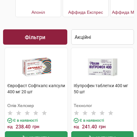
Апоніл
Аффида Експрес
Фільтри
Єврофаст Софткапс капсули
Ібупрофен таблетки 400 мг
400 мг 20 шт
50 шт
Олів Хелскер
Технолог
Є в наявності
Є в наявності
238.40
грн
241.40
грн
від
від