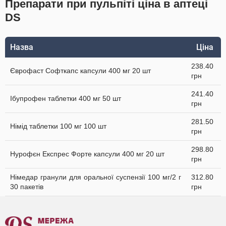
Препарати при пульпіті ціна в аптеці
DS
Назва
Ціна
238.40
Єврофаст Софткапс капсули 400 мг 20 шт
грн
241.40
Ібупрофен таблетки 400 мг 50 шт
грн
281.50
Німід таблетки 100 мг 100 шт
грн
298.80
Нурофєн Експрес Форте капсули 400 мг 20 шт
грн
Німедар гранули для оральної суспензії 100 мг/2 г
312.80
30 пакетів
грн