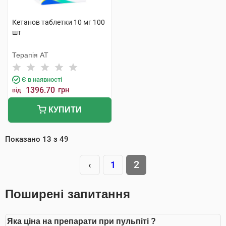
Кетанов таблетки 10 мг 100
шт
Терапія АТ
Є в наявності
1396.70
грн
від
КУПИТИ
Показано
13
з
49
2
‹
1
Поширені запитання
Яка ціна на препарати при пульпіті ?