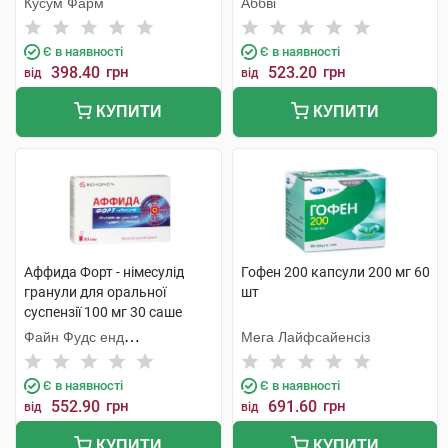
Кусум Фарм
Аббві
Є в наявності
Є в наявності
398.40
грн
523.20
грн
від
від
КУПИТИ
КУПИТИ
Аффида Форт - німесулід
Гофен 200 капсули 200 мг 60
гранули для оральної
шт
суспензії 100 мг 30 саше
Файн Фудс енд
Мега Лайфсайенсіз
Фармасьютікалз
Є в наявності
Є в наявності
552.90
грн
691.60
грн
від
від
КУПИТИ
КУПИТИ