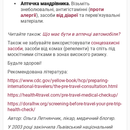
Аптечка мандрівника.
Візьміть
знеболювальні, антигістамінні (
проти
), засоби
та перев'язувальні
алергії
від діареї
матеріали.
Читайте також
:
Що має бути в аптечці автомобіля?
Також не забувайте використовувати
сонцезахисні
засоби
, засоби від комах (репеленти) та спіть під
москітними сітками в зонах високого ризику.
Будьте здорові!
Рекомендована література:
https://www.cdc.gov/yellow-book/hcp/preparing-
international-travelers/the-pre-travel-consultation.html
https://health4travel.com/pre-travel-medical-checkup/
https://doralhw.org/screening-before-travel-your-pre-trip-
health-check/
Автор: Ольга Летнянчик, лікар, медичний блогер.
У 2003 році закінчила Львівський національний