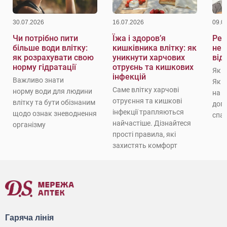
30.07.2026
16.07.2026
09.0
Чи потрібно пити
Їжа і здоров’я
Реж
більше води влітку:
кишківника влітку: як
не 
як розрахувати свою
уникнути харчових
від
норму гідратації
отруєнь та кишкових
Як 
інфекцій
Важливо знати
Як 
Саме влітку харчові
норму води для людини
на с
отруєння та кишкові
влітку та бути обізнаним
доп
інфекції трапляються
щодо ознак зневоднення
спат
найчастіше. Дізнайтеся
організму
прості правила, які
захистять комфорт
Гаряча лінія