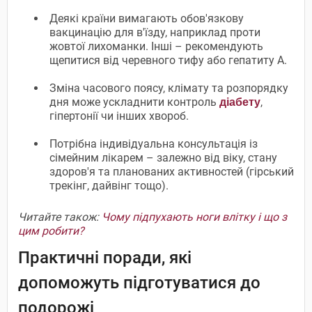
Деякі країни вимагають обов'язкову
вакцинацію для в'їзду, наприклад проти
жовтої лихоманки. Інші – рекомендують
щепитися від черевного тифу або гепатиту А.
Зміна часового поясу, клімату та розпорядку
дня може ускладнити контроль
,
діабету
гіпертонії чи інших хвороб.
Потрібна індивідуальна консультація із
сімейним лікарем – залежно від віку, стану
здоров'я та планованих активностей (гірський
трекінг, дайвінг тощо).
Читайте також:
Чому підпухають ноги влітку і що з
цим робити?
Практичні поради, які
допоможуть підготуватися до
подорожі