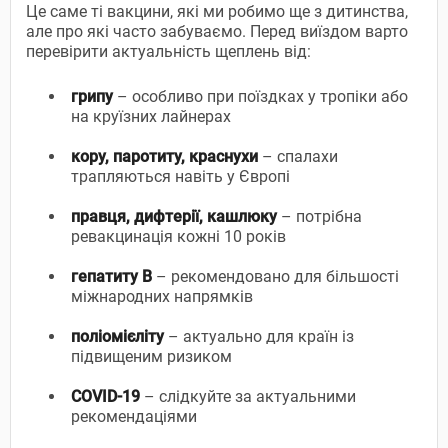
Це саме ті вакцини, які ми робимо ще з дитинства,
але про які часто забуваємо. Перед виїздом варто
перевірити актуальність щеплень від:
грипу
– особливо при поїздках у тропіки або
на круїзних лайнерах
кору, паротиту, краснухи
– спалахи
трапляються навіть у Європі
правця, дифтерії, кашлюку
– потрібна
ревакцинація кожні 10 років
гепатиту В
– рекомендовано для більшості
міжнародних напрямків
поліомієліту
– актуально для країн із
підвищеним ризиком
COVID-19
– слідкуйте за актуальними
рекомендаціями