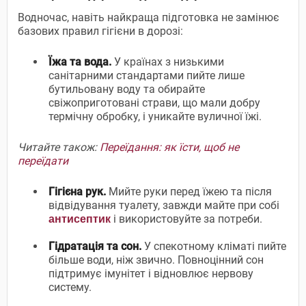
Водночас, навіть найкраща підготовка не замінює
базових правил гігієни в дорозі:
Їжа та вода.
У країнах з низькими
санітарними стандартами пийте лише
бутильовану воду та обирайте
свіжоприготовані страви, що мали добру
термічну обробку, і уникайте вуличної їжі.
Читайте також:
Переїдання: як їсти, щоб не
переїдати
Гігієна рук.
Мийте руки перед їжею та після
відвідування туалету, завжди майте при собі
і використовуйте за потреби.
антисептик
Гідратація та сон.
У спекотному кліматі пийте
більше води, ніж звично. Повноцінний сон
підтримує імунітет і відновлює нервову
систему.