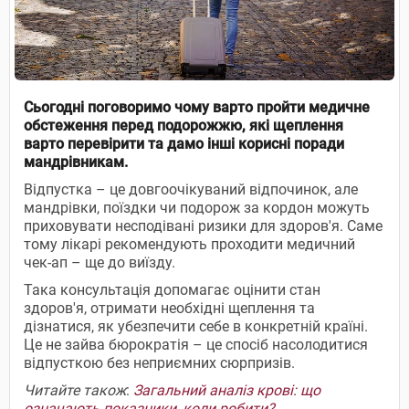
Сьогодні поговоримо чому варто пройти медичне
обстеження перед подорожжю, які щеплення
варто перевірити та дамо інші корисні поради
мандрівникам.
Відпустка – це довгоочікуваний відпочинок, але
мандрівки, поїздки чи подорож за кордон можуть
приховувати несподівані ризики для здоров'я. Саме
тому лікарі рекомендують проходити медичний
чек-ап – ще до виїзду.
Така консультація допомагає оцінити стан
здоров'я, отримати необхідні щеплення та
дізнатися, як убезпечити себе в конкретній країні.
Це не зайва бюрократія – це спосіб насолодитися
відпусткою без неприємних сюрпризів.
Читайте також
:
Загальний аналіз крові: що
означають показники, коли робити?