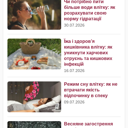
Чи потрібно пити
більше води влітку: як
розрахувати свою
норму гідратації
30.07.2026
Їжа і здоров’я
кишківника влітку: як
уникнути харчових
отруєнь та кишкових
інфекцій
16.07.2026
Режим сну влітку: як не
втрачати якість
відпочинку в спеку
09.07.2026
Весняне загострення