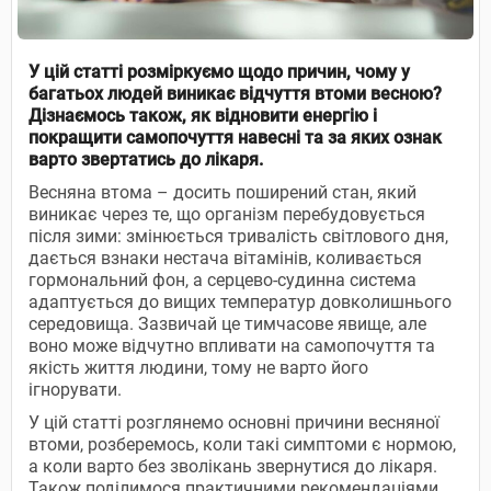
У цій статті розміркуємо щодо причин, чому у
багатьох людей виникає відчуття втоми весною?
Дізнаємось також, як відновити енергію і
покращити самопочуття навесні та за яких ознак
варто звертатись до лікаря.
Весняна втома – досить поширений стан, який
виникає через те, що організм перебудовується
після зими: змінюється тривалість світлового дня,
дається взнаки нестача вітамінів, коливається
гормональний фон, а серцево-судинна система
адаптується до вищих температур довколишнього
середовища. Зазвичай це тимчасове явище, але
воно може відчутно впливати на самопочуття та
якість життя людини, тому не варто його
ігнорувати.
У цій статті розглянемо основні причини весняної
втоми, розберемось, коли такі симптоми є нормою,
а коли варто без зволікань звернутися до лікаря.
Також поділимося практичними рекомендаціями,