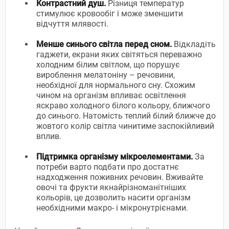
Контрастний душ.
Різниця температур
стимулює кровообіг і може зменшити
відчуття млявості.
Менше синього світла перед сном.
Відкладіть
гаджети, екрани яких світяться переважно
холодним білим світлом, що порушує
вироблення мелатоніну – речовини,
необхідної для нормального сну. Схожим
чином на організм впливає освітлення
яскраво холодного білого кольору, ближчого
до синього. Натомість теплий білий ближче до
жовтого колір світла чинитиме заспокійливий
вплив.
Підтримка організму мікроелементами.
За
потреби варто подбати про достатнє
надходження поживних речовин. Вживайте
овочі та фрукти якнайрізноманітніших
кольорів, це дозволить насити організм
необхідними макро- і мікронутрієнами.