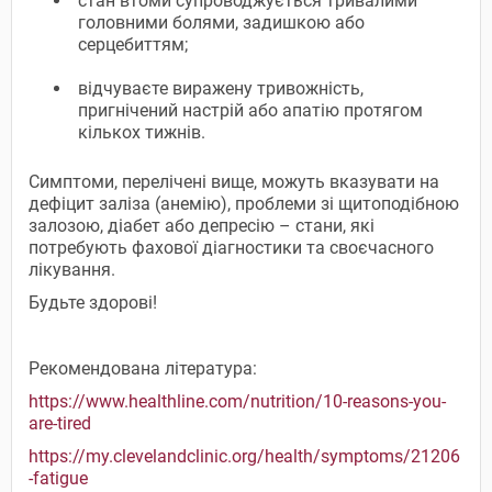
стан втоми супроводжується тривалими
головними болями, задишкою або
серцебиттям;
відчуваєте виражену тривожність,
пригнічений настрій або апатію протягом
кількох тижнів.
Симптоми, перелічені вище, можуть вказувати на
дефіцит заліза (анемію), проблеми зі щитоподібною
залозою, діабет або депресію – стани, які
потребують фахової діагностики та своєчасного
лікування.
Будьте здорові!
Рекомендована література:
https://www.healthline.com/nutrition/10-reasons-you-
are-tired
https://my.clevelandclinic.org/health/symptoms/21206
-fatigue