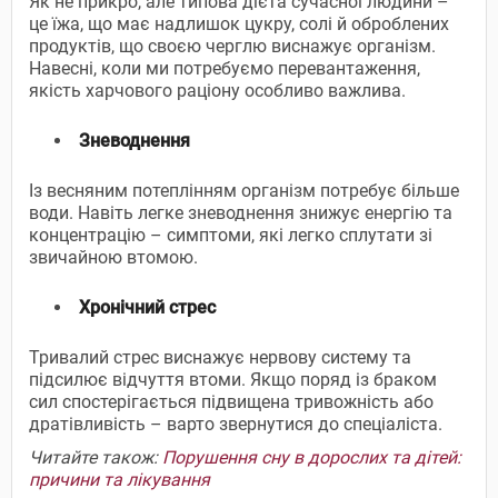
Як не прикро, але типова дієта сучасної людини –
це їжа, що має надлишок цукру, солі й оброблених
продуктів, що своєю черглю виснажує організм.
Навесні, коли ми потребуємо перевантаження,
якість харчового раціону особливо важлива.
Зневоднення
Із весняним потеплінням організм потребує більше
води. Навіть легке зневоднення знижує енергію та
концентрацію – симптоми, які легко сплутати зі
звичайною втомою.
Хронічний стрес
Тривалий стрес виснажує нервову систему та
підсилює відчуття втоми. Якщо поряд із браком
сил спостерігається підвищена тривожність або
дратівливість – варто звернутися до спеціаліста.
Читайте також:
Порушення сну в дорослих та дітей:
причини та лікування