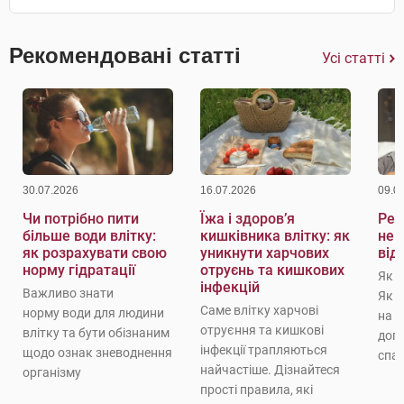
Рекомендовані статті
Усі статті
30.07.2026
16.07.2026
09.0
Чи потрібно пити
Їжа і здоров’я
Реж
більше води влітку:
кишківника влітку: як
не 
як розрахувати свою
уникнути харчових
від
норму гідратації
отруєнь та кишкових
Як 
інфекцій
Важливо знати
Як 
Саме влітку харчові
норму води для людини
на с
отруєння та кишкові
влітку та бути обізнаним
доп
інфекції трапляються
щодо ознак зневоднення
спат
найчастіше. Дізнайтеся
організму
прості правила, які