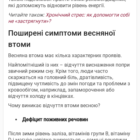
які допоможуть відновити рівень енергії.
Читайте також:
Хронічний стрес: як допомогти собі
не «застрягнути»?
Поширені симптоми весняної
втоми
Весняна втома має кілька характерних проявів.
Найпомітніший із них – відчуття виснаження попри
звичний режим сну. Крім того, люди часто
скаржаться на головний біль, дратівливість,
підвищену чутливість до змін погоди та проблеми з
кровообігом, наприклад, запаморочення або
відчуття холоду в кінцівках.
Чому виникає відчуття втоми весною?
Дефіцит поживних речовин
Після зими рівень заліза, вітамінів групи B, вітаміну
D і магнію нерідко знижується – саме ці речовини