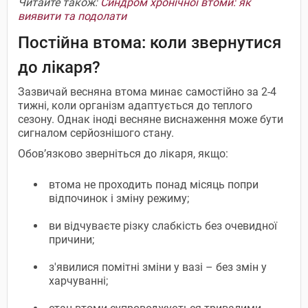
Читайте також:
Синдром хронічної втоми: як
виявити та подолати
Постійна втома: коли звернутися
до лікаря?
Зазвичай весняна втома минає самостійно за 2-4
тижні, коли організм адаптується до теплого
сезону. Однак іноді весняне виснаження може бути
сигналом серйознішого стану.
Обов’язково зверніться до лікаря, якщо:
втома не проходить понад місяць попри
відпочинок і зміну режиму;
ви відчуваєте різку слабкість без очевидної
причини;
з'явилися помітні зміни у вазі – без змін у
харчуванні;