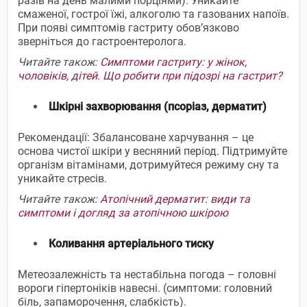
разів на день малими порціями). Уникайте
смаженої, гострої їжі, алкоголю та газованих напоїв.
При появі симптомів гастриту обов’язково
зверніться до гастроентеролога.
Читайте також:
Симптоми гастриту: у жінок,
чоловіків, дітей. Що робити при підозрі на гастрит?
Шкірні захворювання (псоріаз, дерматит)
Рекомендації: Збалансоване харчування – це
основа чистої шкіри у весняний період. Підтримуйте
організм вітамінами, дотримуйтеся режиму сну та
уникайте стресів.
Читайте також:
Атопічний дерматит: види та
симптоми і догляд за атопічною шкірою
Коливання артеріального тиску
Метеозалежність та нестабільна погода – головні
вороги гіпертоніків навесні. (симптоми: головний
біль, запаморочення, слабкість).