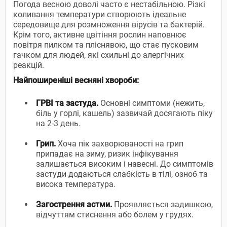
Погода весною доволі часто є нестабільною. Різкі
коливання температури створюють ідеальне
середовище для розмноження вірусів та бактерій.
Крім того, активне цвітіння рослин наповнює
повітря пилком та пліснявою, що стає пусковим
гачком для людей, які схильні до алергічних
реакцій.
Найпоширеніші весняні хвороби:
ГРВІ та застуда.
Основні симптоми (нежить,
біль у горлі, кашель) зазвичай досягають піку
на 2-3 день.
Грип.
Хоча пік захворюваності на грип
припадає на зиму, ризик інфікування
залишається високим і навесні. До симптомів
застуди додаються слабкість в тілі, озноб та
висока температура.
Загострення астми.
Проявляється задишкою,
відчуттям стиснення або болем у грудях.