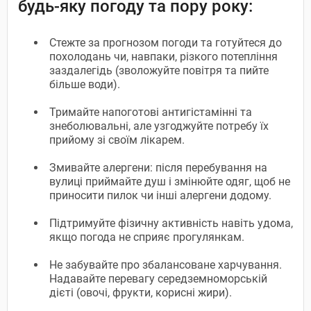
будь-яку погоду та пору року:
Стежте за прогнозом погоди та готуйтеся до
похолодань чи, навпаки, різкого потепління
заздалегідь (зволожуйте повітря та пийте
більше води).
Тримайте напоготові антигістамінні та
знеболювальні, але узгоджуйте потребу їх
прийому зі своїм лікарем.
Змивайте алергени: після перебування на
вулиці приймайте душ і змінюйте одяг, щоб не
приносити пилок чи інші алергени додому.
Підтримуйте фізичну активність навіть удома,
якщо погода не сприяє прогулянкам.
Не забувайте про збалансоване харчування.
Надавайте перевагу середземноморській
дієті (овочі, фрукти, корисні жири).