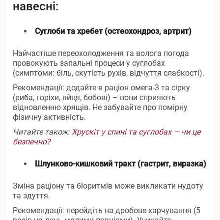
навесні:
Суглоби та хребет (остеохондроз, артрит)
Найчастіше переохолодження та волога погода
провокують запальні процеси у суглобах
(симптоми: біль, скутість рухів, відчуття слабкості).
Рекомендації:
додайте в раціон омега-3 та сірку
(риба, горіхи, яйця, бобові) – вони сприяють
відновленню хрящів. Не забувайте про помірну
фізичну активність.
Читайте також:
Хрускіт у спині та суглобах — чи це
безпечно?
Шлунково-кишковий тракт (гастрит, виразка)
Зміна раціону та біоритмів може викликати нудоту
та здуття.
Рекомендації: перейдіть на дробове харчування (5