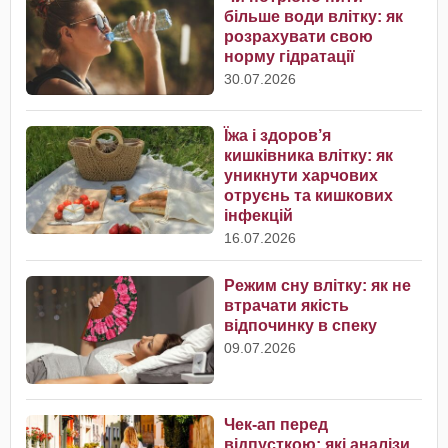
більше води влітку: як
розрахувати свою
норму гідратації
30.07.2026
Їжа і здоров’я
кишківника влітку: як
уникнути харчових
отруєнь та кишкових
інфекцій
16.07.2026
Режим сну влітку: як не
втрачати якість
відпочинку в спеку
09.07.2026
Чек-ап перед
відпусткою: які аналізи