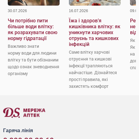
30.07.2026
16.07.2026
09.0
Чи потрібно пити
Їжа і здоров’я
Реж
більше води влітку:
кишківника влітку: як
не 
як розрахувати свою
уникнути харчових
від
норму гідратації
отруєнь та кишкових
Як 
інфекцій
Важливо знати
Як 
Саме влітку харчові
норму води для людини
на с
отруєння та кишкові
влітку та бути обізнаним
доп
інфекції трапляються
щодо ознак зневоднення
спат
найчастіше. Дізнайтеся
організму
прості правила, які
захистять комфорт
Гаряча лінія