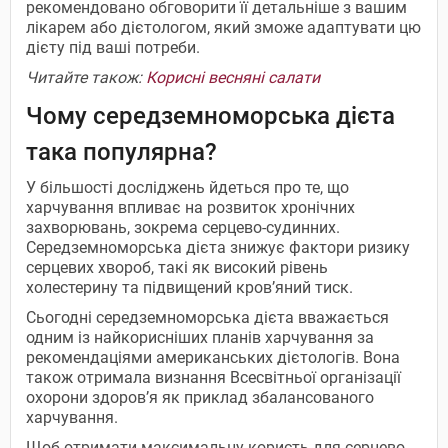
рекомендовано обговорити її детальніше з вашим
лікарем або дієтологом, який зможе адаптувати цю
дієту під ваші потреби.
Читайте також:
Корисні весняні салати
Чому середземноморська дієта
така популярна?
У більшості досліджень йдеться про те, що
харчування впливає на розвиток хронічних
захворювань, зокрема серцево-судинних.
Середземноморська дієта знижує фактори ризику
серцевих хвороб, такі як високий рівень
холестерину та підвищений кров’яний тиск.
Сьогодні середземноморська дієта вважається
одним із найкорисніших планів харчування за
рекомендаціями американських дієтологів. Вона
також отримала визнання Всесвітньої організації
охорони здоров’я як приклад збалансованого
харчування.
Щоб отримати максимальну користь для серцево-