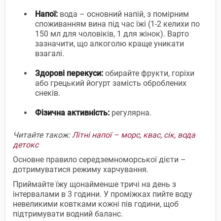
Напої:
вода – основний напій, з помірним
споживанням вина під час їжі (1-2 келихи по
150 мл для чоловіків, 1 для жінок). Варто
зазначити, що алкоголю краще уникати
взагалі.
Здорові перекуси:
обирайте фрукти, горіхи
або грецький йогурт замість оброблених
снеків.
Фізична активність:
регулярна.
Читайте також:
Літні напої – морс, квас, сік, вода
детокс
Основне правило середземноморської дієти –
дотримуватися режиму харчування.
Приймайте їжу щонайменше тричі на день з
інтервалами в 3 години. У проміжках пийте воду
невеликими ковтками кожні пів години, щоб
підтримувати водний баланс.