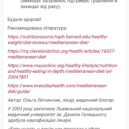
(зменшує запалення, підтримує травлення й
захищає від раку).
Будьте здорові!
Рекомендована література:
https://nutritionsource.hsph.harvard.edu/healthy-
weight/diet-reviews/mediterranean-diet/
https://my.clevelandclinic.org/health/articles/16037-
mediterranean-diet
https://www.mayoclinic.org/healthy-lifestyle/nutrition-
and-healthy-eating/in-depth/mediterranean-diet/art-
20047801
https://www.everydayhealth.com/mediterranean-
diet/guide/
Автор: Ольга Летнянчик, лікар, медичний блогер.
У 2003 році закінчила Львівський національний
медичний університет ім. Данила Галицького,
здобула кваліфікацію лікаря.
«Беру участь у декількох проєктах у сфері