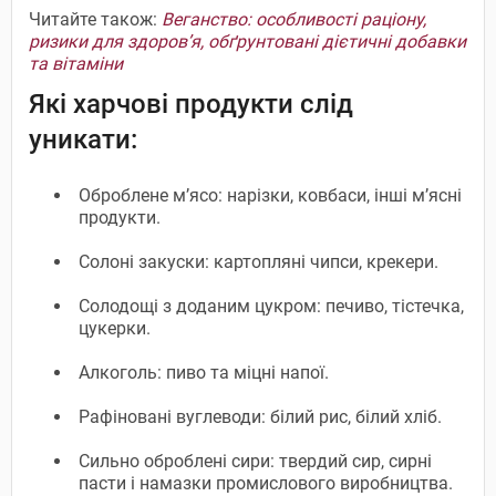
Читайте також:
Веганство: особливості раціону,
ризики для здоров’я, обґрунтовані дієтичні добавки
та вітаміни
Які харчові продукти слід
уникати:
Оброблене м’ясо: нарізки, ковбаси, інші м’ясні
продукти.
Солоні закуски: картопляні чипси, крекери.
Солодощі з доданим цукром: печиво, тістечка,
цукерки.
Алкоголь: пиво та міцні напої.
Рафіновані вуглеводи: білий рис, білий хліб.
Сильно оброблені сири: твердий сир, сирні
пасти і намазки промислового виробництва.