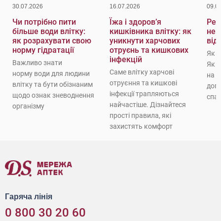
30.07.2026
16.07.2026
09.0
Чи потрібно пити
Їжа і здоров’я
Реж
більше води влітку:
кишківника влітку: як
не 
як розрахувати свою
уникнути харчових
від
норму гідратації
отруєнь та кишкових
Як 
інфекцій
Важливо знати
Як 
Саме влітку харчові
норму води для людини
на с
отруєння та кишкові
влітку та бути обізнаним
доп
інфекції трапляються
щодо ознак зневоднення
спат
найчастіше. Дізнайтеся
організму
прості правила, які
захистять комфорт
Гаряча лінія
0 800 30 20 60