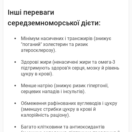
Інші переваги
середземноморської дієти:
Мінімум насичених і трансжирів (знижує
"поганий" холестерин та ризик
атеросклерозу).
Здорові жири (ненасичені жири та омега-3
підтримують здоров’я серця, мозку й рівень
цукру в крові).
Менше натрію (знижує ризик гіпертонії,
серцевих нападів і інсультів).
Обмеження рафінованих вуглеводів і цукру
(зменшує стрибки цукру в крові й
калорійність раціону).
Багато клітковини та антиоксидантів