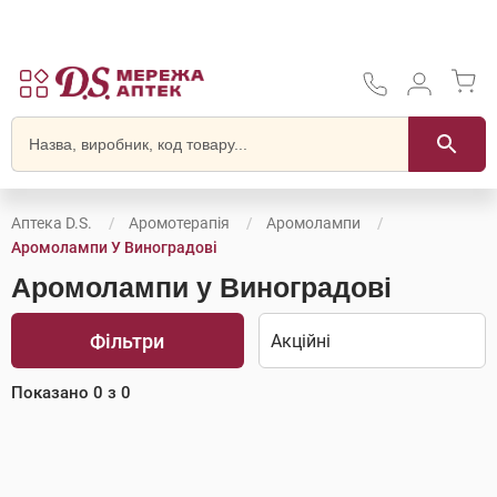
Аптека D.S.
Аромотерапія
Аромолампи
Аромолампи У Виноградові
Аромолампи у Виноградові
Фільтри
Показано
0
з
0