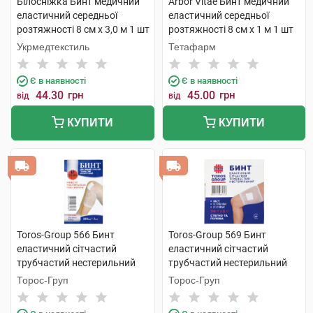
Білосніжка Бинт медичний
Arbor Vitae Бинт медичний
еластичний середньої
еластичний середньої
розтяжності 8 см х 3,0 м 1 шт
розтяжності 8 см х 1 м 1 шт
Укрмедтекстиль
Тетафарм
Є в наявності
Є в наявності
44.30
грн
45.00
грн
від
від
КУПИТИ
КУПИТИ
Toros-Group 566 Бинт
Toros-Group 569 Бинт
еластичний сітчастий
еластичний сітчастий
трубчастий нестерильний
трубчастий нестерильний
100х3 см коліно 1 шт
50х5 см стегно та голова 1
Торос-Груп
Торос-Груп
шт