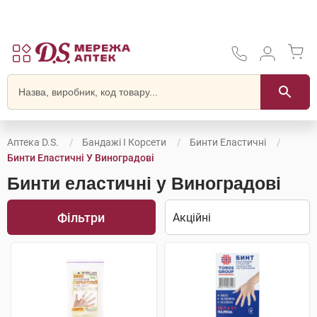
Аптека D.S.
Бандажі І Корсети
Бинти Еластичні
Бинти Еластичні У Виноградові
Бинти еластичні у Виноградові
Фільтри