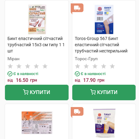
Бинт еластичний сітчастий
Toros-Group 567 Бинт
трубчастий 15х3 см типу 1 1
еластичний сітчастий
шт
трубчастий нестерильний
15х5 см стегно та голова 1
Міран
Торос-Груп
шт
Є в наявності
Є в наявності
16.50
грн
17.90
грн
від
від
КУПИТИ
КУПИТИ