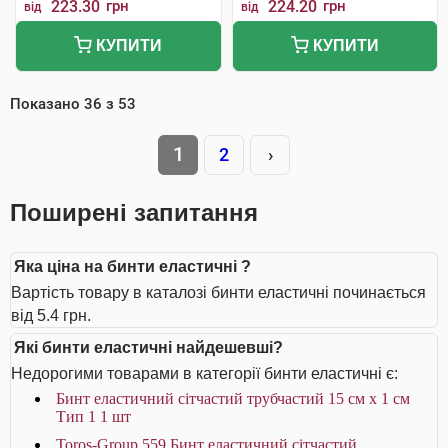
223.30
грн
224.20
грн
від
від
КУПИТИ
КУПИТИ
Показано
36
з
53
1
2
›
Поширені запитання
Яка ціна на бинти еластичні ?
Вартість товару в каталозі бинти еластичні починається
від 5.4 грн.
Які бинти еластичні найдешевші?
Недорогими товарами в категорії бинти еластичні є:
Бинт еластичний сітчастий трубчастий 15 см x 1 см
Тип 1 1 шт
Toros-Group 559 Бинт еластичний сітчастий