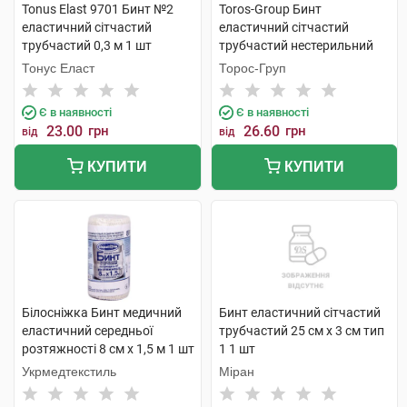
Tonus Elast 9701 Бинт №2
Toros-Group Бинт
еластичний сітчастий
еластичний сітчастий
трубчастий 0,3 м 1 шт
трубчастий нестерильний
50х3 см коліно 1 шт
Тонус Еласт
Торос-Груп
Є в наявності
Є в наявності
23.00
грн
26.60
грн
від
від
КУПИТИ
КУПИТИ
Білосніжка Бинт медичний
Бинт еластичний сітчастий
еластичний середньої
трубчастий 25 см х 3 см тип
розтяжності 8 см х 1,5 м 1 шт
1 1 шт
Укрмедтекстиль
Міран