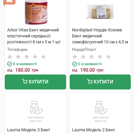
Arbor Vitae Бинт медичний
Nordeplast Нордік Коезив
еластичний середньої
Бинт медичний
розтяжності 8 см х 5 м 1 шт
самофіксуючий 10 см х 4,5 м
1 шт
Тетафарм
НордеПласт
Є в наявності
Є в наявності
180.00
грн
190.00
грн
від
від
КУПИТИ
КУПИТИ
Lauma Модель 3 Бинт
Lauma Модель 2 Бинт