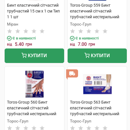
Бинт еластичний сітчастий
Toros-Group 559 Бинт
трубчастий 15 см x 1 см Тип
еластичний сітчастий
1 1 шт
трубчастий нестерильний
15х1 см палець 1 шт
Міран
Торос-Груп
Є в наявності
Є в наявності
5.40
грн
7.00
грн
від
від
КУПИТИ
КУПИТИ
Toros-Group 560 Бинт
Toros-Group 563 Бинт
еластичний сітчастий
еластичний сітчастий
трубчастий нестерильний
трубчастий нестерильний
25х1 см палець 1 шт
15х3 см гомілкоступневий 1
Торос-Груп
Торос-Груп
шт