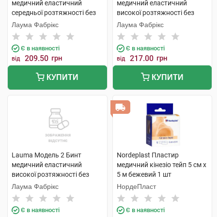
медичний еластичний
медичний еластичний
середньої розтяжності без
високої розтяжності без
латексу 2 м х 8 см 1 шт
латексу 8 см х 1,5 м 1 шт
Лаума Фабрікс
Лаума Фабрікс
Є в наявності
Є в наявності
209.50
грн
217.00
грн
від
від
КУПИТИ
КУПИТИ
Lauma Модель 2 Бинт
Nordeplast Пластир
медичний еластичний
медичний кінезіо тейп 5 cм х
високої розтяжності без
5 м бежевий 1 шт
латексу 8 см х 2 м 1 шт
Лаума Фабрікс
НордеПласт
Є в наявності
Є в наявності