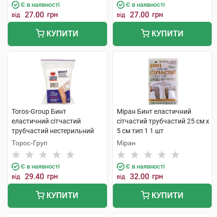
Є в наявності
Є в наявності
27.00
грн
27.00
грн
від
від
КУПИТИ
КУПИТИ
Toros-Group Бинт
Міран Бинт еластичний
еластичний сітчастий
сітчастий трубчастий 25 см х
трубчастий нестерильний
5 см тип 1 1 шт
25х5 см голова та стегно 1
Торос-Груп
Міран
шт
Є в наявності
Є в наявності
29.40
грн
32.00
грн
від
від
КУПИТИ
КУПИТИ