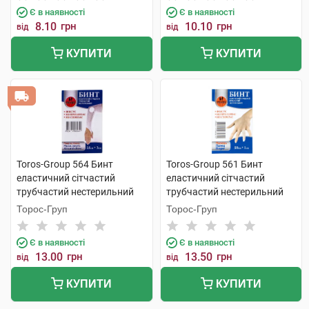
Є в наявності
Є в наявності
8.10
грн
10.10
грн
від
від
КУПИТИ
КУПИТИ
Toros-Group 564 Бинт
Toros-Group 561 Бинт
еластичний сітчастий
еластичний сітчастий
трубчастий нестерильний
трубчастий нестерильний
25х3 см рука та лікоть 1 шт
50х1 см палець 1 шт
Торос-Груп
Торос-Груп
Є в наявності
Є в наявності
13.00
грн
13.50
грн
від
від
КУПИТИ
КУПИТИ