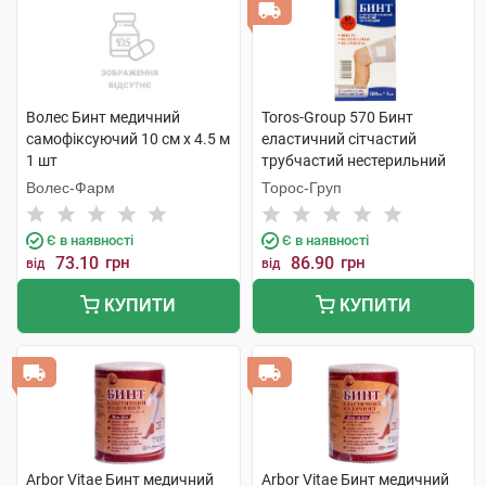
Волес Бинт медичний
Toros-Group 570 Бинт
самофіксуючий 10 см х 4.5 м
еластичний сітчастий
1 шт
трубчастий нестерильний
100х5 см стегно та голова 1
Волес-Фарм
Торос-Груп
шт
Є в наявності
Є в наявності
73.10
грн
86.90
грн
від
від
КУПИТИ
КУПИТИ
Arbor Vitae Бинт медичний
Arbor Vitae Бинт медичний