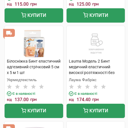
115.00
грн
125.00
грн
від
від
КУПИТИ
КУПИТИ
Білосніжка Бинт еластичний
Lauma Модель 2 Бинт
адгезивний стрічковий 5 см
медичний еластичний
х 5 м 1 шт
високої розтяжності без
латексу 10 см х 1,1 м 1 шт
Укрмедтекстиль
Лаума Фабрікс
Є в наявності
Є в наявності
137.00
грн
174.40
грн
від
від
КУПИТИ
КУПИТИ