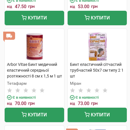
Є в наявності
Є в наявності
47.50
грн
53.00
грн
від
від
КУПИТИ
КУПИТИ
Arbor Vitae Бинт медичний
Бинт еластичний сітчастий
еластичний середньої
трубчастий 50х7 см типу 2 1
розтяжності 8 см х 1,5 м 1 шт
шт
Тетафарм
Міран
Є в наявності
Є в наявності
70.00
грн
73.00
грн
від
від
КУПИТИ
КУПИТИ