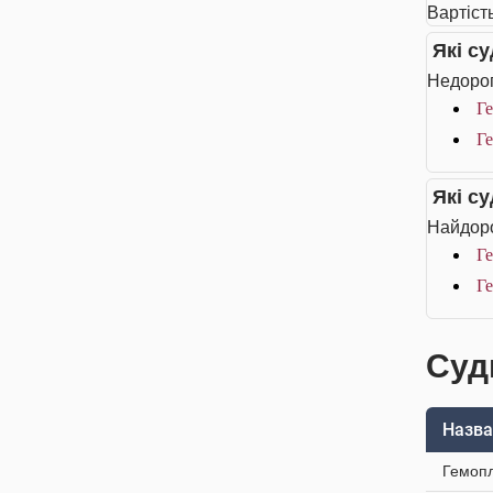
Вартість
Які с
Недорог
Г
Г
Які с
Найдоро
Г
Г
Судн
Назва
Гемопл