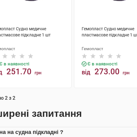
мопласт Судно медичне
Гемопласт Судно медичне
астмасове підкладне 1 шт
пластмасове підкладне 1 ш
мопласт
Гемопласт
Є в наявності
Є в наявності
251.70
273.00
д
від
грн
грн
КУПИТИ
КУПИТИ
но
2
з
2
ирені запитання
на на судна підкладні ?