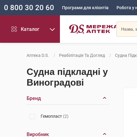
0 800 30 20 60
Програми для клієнтів
Робота у 
Каталог
Аптека D.S.
Реабілітація Та Догляд
Судна Підк
Судна підкладні у
Виноградові
Бренд
Гемопласт
(2)
Виробник