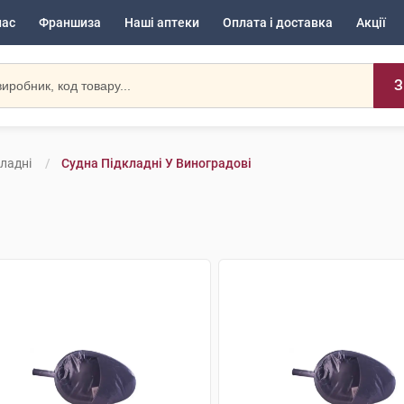
нас
Франшиза
Наші аптеки
Оплата і доставка
Акції
З
ладні
Судна Підкладні У Виноградові