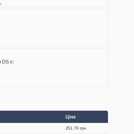
.
 DS є:
Ціна
251.70 грн