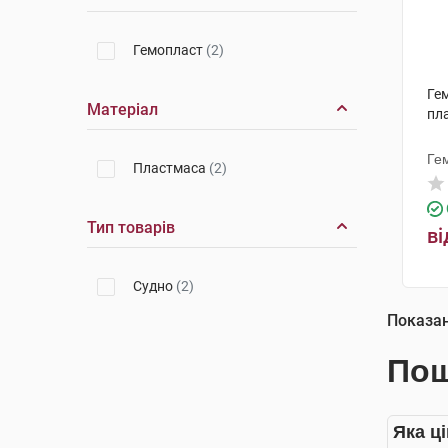
Гемопласт
(2)
Ге
Матеріал
пл
Ге
Пластмаса
(2)
Тип товарів
ві
Судно
(2)
Показа
Пош
Яка ці