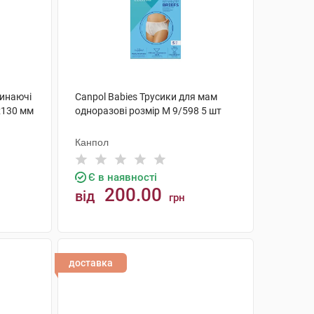
линаючі
Canpol Babies Трусики для мам
х130 мм
одноразові розмір M 9/598 5 шт
Канпол
Є в наявності
200.00
від
грн
КУПИТИ
доставка