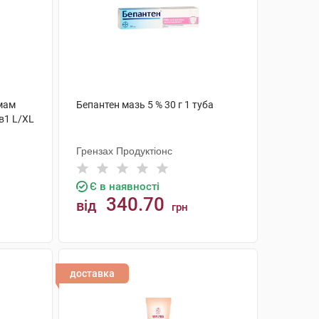
 мам
Бепантен мазь 5 % 30 г 1 туба
в1 L/XL
Грензах Продуктіонс
Є в наявності
340.70
від
грн
КУПИТИ
доставка