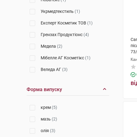
Укрмедтекстиль
(1)
Експерт Косметик ТОВ
(1)
Грензах Продуктіонс
(4)
Ca
пі
Медела
(2)
73
Мібелле АГ Косметікс
(1)
Ка
Веледа АГ
(3)
Філіпс Електронікс
(6)
ві
Форма випуску
Неман
(1)
Іву Ліндо Мазер енд Бейбі
крем
(5)
Продактс
(1)
мазь
(2)
Алком Торговий дім
(18)
олія
(3)
Торос-Груп
(2)