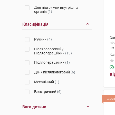
Для підтримки внутрішніх
органів
(1)
Класифікація
Can
Ручний
(4)
піс
шт
Післяпологовий /
Післяопераційний
(13)
Ка
Післяопераційний
(1)
До- / післяпологовий
(6)
ві
Механічний
(1)
Електричний
(6)
дос
Вага дитини