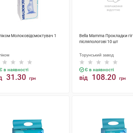
ліком Молоковідсмоктувач 1
Bella Мamma Прокладки гiгi
післяпологові 10 шт
ліком
Торунський завод
Є в наявності
Є в наявності
31.30
108.20
д
від
грн
грн
КУПИТИ
КУПИТИ