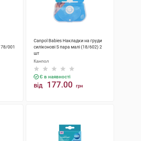
Canpol Babies Накладки на груди
і 78/001
силіконові S пара малі (18/602) 2
шт
Канпол
Є в наявності
177.00
від
грн
КУПИТИ