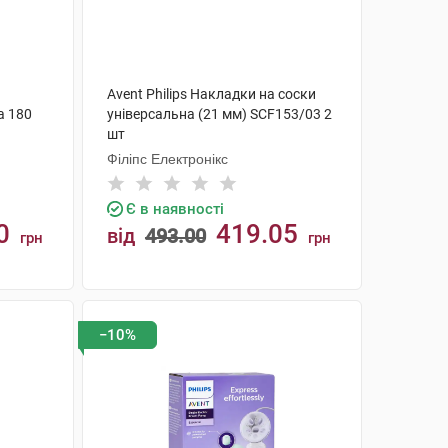
Avent Philips Накладки на соски
а 180
універсальна (21 мм) SCF153/03 2
шт
Філіпс Електронікс
Є в наявності
0
419.05
від
493.00
грн
грн
КУПИТИ
−10%