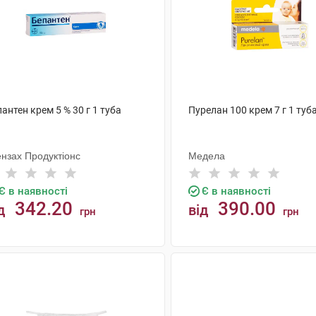
антен крем 5 % 30 г 1 туба
Пурелан 100 крем 7 г 1 туб
ензах Продуктіонс
Медела
Є в наявності
Є в наявності
342.20
390.00
д
від
грн
грн
КУПИТИ
КУПИТИ