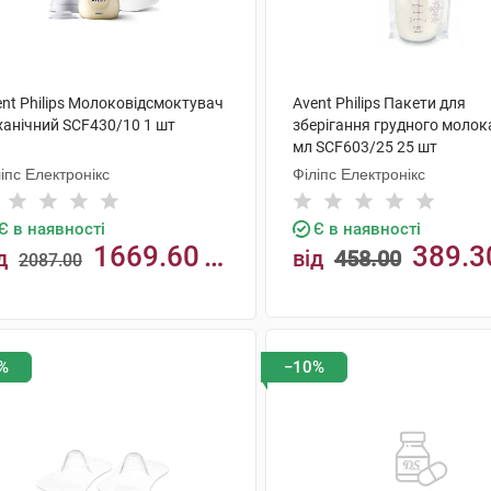
ent Philips Молоковідсмоктувач
Avent Philips Пакети для
ханічний SCF430/10 1 шт
зберігання грудного молок
мл SCF603/25 25 шт
іпс Електронікс
Філіпс Електронікс
Є в наявності
Є в наявності
1669.60
389.3
д
від
458.00
2087.00
н
КУПИТИ
КУПИТИ
%
−10%