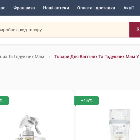
нас
Франшиза
Наші аптеки
Оплата і доставка
Акції
З
тних Та Годуючих Мам
Товари Для Вагітних Та Годуючих Мам У
%
−15%