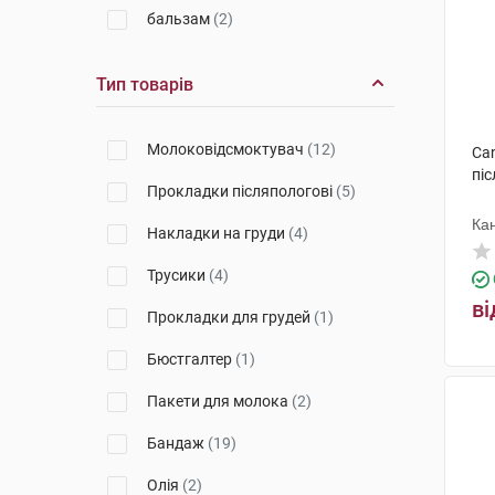
бальзам
(2)
Урьяж
(1)
Фамілла Матерніті енд Бебі
(1)
Тип товарів
Молоковідсмоктувач
(12)
Can
піс
Прокладки післяпологові
(5)
Ка
Накладки на груди
(4)
Трусики
(4)
ві
Прокладки для грудей
(1)
Бюстгалтер
(1)
Пакети для молока
(2)
Бандаж
(19)
Олія
(2)