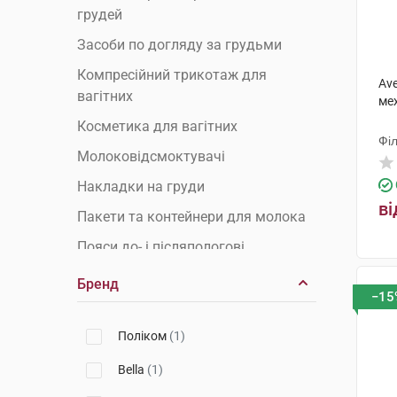
грудей
Засоби по догляду за грудьми
Компресійний трикотаж для
Av
вагітних
ме
Косметика для вагітних
Філ
Молоковідсмоктувачі
Накладки на груди
ві
Пакети та контейнери для молока
гр
Пояси до- і післяпологові
Бренд
−15
Поліком
(1)
Bella
(1)