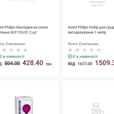
nt Philips Накладки на соски
Avent Philips Набір для гру
ленькі SCF153/01 2 шт
вигодовування 1 набір
іпс Електронікс
Філіпс Електронікс
Є в наявності
Є в наявності
428.40
1509.
д
504.00
від
1677.00
грн
грн
КУПИТИ
КУПИТИ