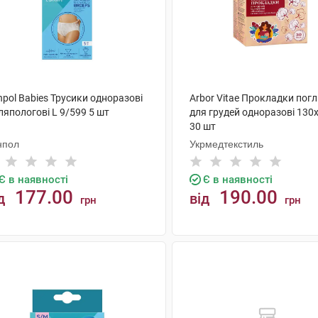
pol Babies Трусики одноразові
Arbor Vitae Прокладки пог
ляпологові L 9/599 5 шт
для грудей одноразові 130
30 шт
нпол
Укрмедтекстиль
Є в наявності
Є в наявності
177.00
190.00
д
від
грн
грн
КУПИТИ
КУПИТИ