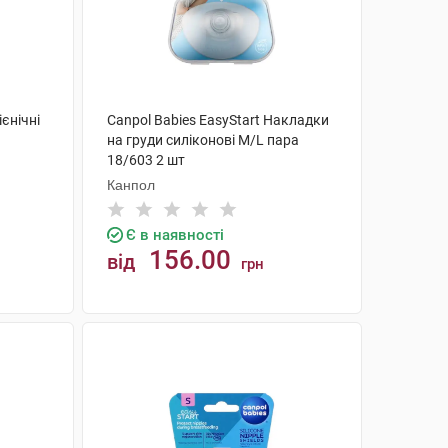
єнiчнi
Canpol Babies EasyStart Накладки
на груди силіконові M/L пара
18/603 2 шт
Канпол
Є в наявності
156.00
від
грн
КУПИТИ