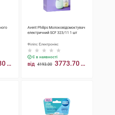
дного
Avent Philips Молоковідсмоктувач
електричний SCF 323/11 1 шт
Філіпс Електронікс
Є в наявності
30
3773.70
від
4193.00
грн
КУПИТИ