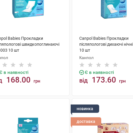
npol Babies Прокладки
Canpol Babies Прокладки
сляпологові швидкопоглинаючі
післяпологові дихаючі нічн
/003 10 шт
10 шт
нпол
Канпол
Є в наявності
Є в наявності
168.00
173.60
д
від
грн
грн
КУПИТИ
КУПИТИ
новинка
доставка