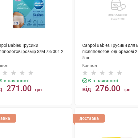
pol Babies Трусики
Canpol Babies Трусики для
ляпологові розмір S/M 73/001 2
післяпологові одноразові 2
5 шт
нпол
Канпол
Є в наявності
Є в наявності
271.00
276.00
д
від
грн
грн
КУПИТИ
КУПИТИ
тавка
доставка