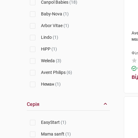
Canpol Babies
(18)
Baby-Nova
(1)
Arbor Vitae
(1)
Ave
Lindo
(1)
ма
HiPP
(1)
Філ
Weleda
(3)
Avent Philips
(6)
ві
Неман
(1)
Курносики
(1)
Серія
Алком
(18)
Toros-Group
(2)
EasyStart
(1)
Uriage
(1)
Mama sanft
(1)