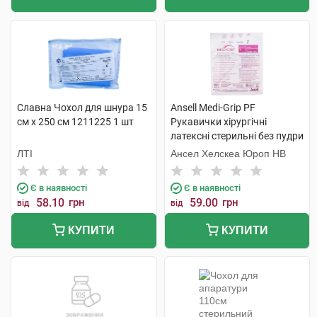
Славна Чохол для шнура 15
Ansell Medi-Grip PF
см х 250 см 1211225 1 шт
Рукавички хірургічні
латексні стерильні без пудри
розмір 7 1 пара
ЛТІ
Ансел Хелскеа Юроп НВ
Є в наявності
Є в наявності
58.10
грн
59.00
грн
від
від
КУПИТИ
КУПИТИ