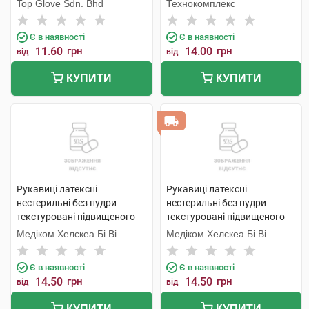
Top Glove Sdn. Bhd
Технокомплекс
Є в наявності
Є в наявності
11.60
грн
14.00
грн
від
від
КУПИТИ
КУПИТИ
Рукавиці латексні
Рукавиці латексні
нестерильні без пудри
нестерильні без пудри
текстуровані підвищеного
текстуровані підвищеного
ризику розмір 8-9 1 пара
ризику розмір 7-8 1 пара
Медіком Хелскеа Бі Ві
Медіком Хелскеа Бі Ві
Є в наявності
Є в наявності
14.50
грн
14.50
грн
від
від
КУПИТИ
КУПИТИ