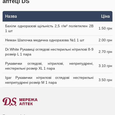
аптеці DS
Назва
Ціна
Бахіли одноразові щільність 2,5 г/м² поліетилен 2В
1.50 грн
1 шт
Неман Шапочка медична одноразова №1 1 шт
2.00 грн
Dr.White Рукавиці оглядові нестерильні нітрилові 8-9
2.70 грн
розмір L 1 пара
Рукавички оглядові, нітрилові, неприпудрені,
3.10 грн
нестерильні розмір XL 1 пара
Igar Рукавички нітрилові оглядові нестерильні
3.50 грн
неприпудрені розмір M 1 пара