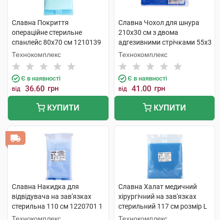
Славна Покриття
Славна Чохол для шнура
операційне стерильне
210х30 см з двома
спанлейс 80х70 см 1210139
адгезивними стрічками 55х3
1 шт
см 1211293 1 шт
Технокомплекс
Технокомплекс
Є в наявності
Є в наявності
36.60
грн
41.00
грн
від
від
КУПИТИ
КУПИТИ
Славна Накидка для
Славна Халат медичний
відвідувача на зав'язках
хірургічний на зав'язках
стерильна 110 см 1220701 1
стерильний 117 см розмір L
шт
(50-52) 1220507 1 шт
Технокомплекс
Технокомплекс