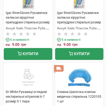
Igar RiverGloves Рукавички
Igar RiverGloves Рукавички
латексні хірургічні
латексні хірургічні
припудрені стерильні розмір
припудрені стерильні розмір
6 1 пара
8 1 пара
Анхуй Хайє Пластик Рубер
Анхуй Хайє Пластик Рубер
Продуктс
Продуктс
Є в наявності
Є в наявності
9.00
грн
9.00
грн
від
від
КУПИТИ
КУПИТИ
Dr.White Рукавиці оглядові
Славна Шапочка ковпак
нестерильні нітрилові 6-7
медична стерильна 1220105
розмір S 1 пара
1 шт