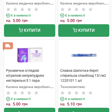
Калина медична виробнича
Калина медична виробнича
компанія
компанія
Є в наявності
Є в наявності
5.00
грн
5.00
грн
від
від
КУПИТИ
КУПИТИ
Рукавички оглядові
Славна Шапочка-берет
нітрилові неприпудрені
стерильна спанбонд 13г/м2
нестерильні S 1 пара
1220101 1 шт
Калина медична виробнича
Технокомплекс
компанія
Є в наявності
Є в наявності
5.00
грн
5.10
грн
від
від