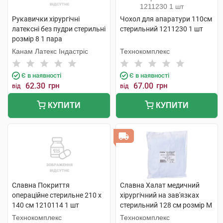
Рукавички хірургічні
Чохол для апаратури 110см
латексні без пудри стерильні
стерильний 1211230 1 шт
розмір 8 1 пара
Канам Латекс Індастріс
Технокомплекс
Є в наявності
Є в наявності
62.30
грн
67.00
грн
від
від
КУПИТИ
КУПИТИ
Славна Покриття
Славна Халат медичний
операційне стерильне 210 х
хірургічний на зав'язках
140 см 1210114 1 шт
стерильний 128 см розмір М
(46-48) 1220501 1 шт
Технокомплекс
Технокомплекс