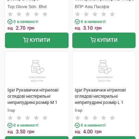
Top Glove Sdn. Bhd
ВПР Азіа Пасіфік
Є в наявності
Є в наявності
2.70
грн
3.10
грн
від
від
КУПИТИ
КУПИТИ
Igar Рукавички нітрилові
Igar Рукавички нітрилові
оглядові нестерильні
оглядові нестерильні
неприпудрені розмір M 1
неприпудрені розмір L 1
пара
пара
Ігар
Ігар
Є в наявності
Є в наявності
3.50
грн
4.00
грн
від
від