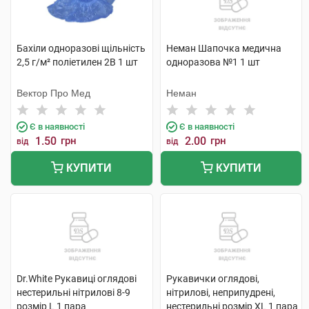
Бахіли одноразові щільність
Неман Шапочка медична
2,5 г/м² поліетилен 2В 1 шт
одноразова №1 1 шт
Вектор Про Мед
Неман
Є в наявності
Є в наявності
1.50
грн
2.00
грн
від
від
КУПИТИ
КУПИТИ
Dr.White Рукавиці оглядові
Рукавички оглядові,
нестерильні нітрилові 8-9
нітрилові, неприпудрені,
розмір L 1 пара
нестерильні розмір XL 1 пара