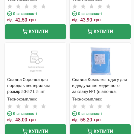
Є в наявності
Є в наявності
42.50
грн
43.90
грн
від
від
КУПИТИ
КУПИТИ
Славна Сорочка для
Славна Комплект одягу для
породіль нестерильна
відвідування медичного
розмір 50-52 L 5 шт
закладу №1 (шапочка,
маска, накидка, бахіли)
Технокомплекс
Технокомплекс
1231201 1 шт
Є в наявності
Є в наявності
48.00
грн
55.20
грн
від
від
КУПИТИ
КУПИТИ