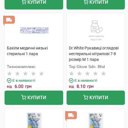
КУПИТИ
КУПИТИ
Бахіли медичні низькі
Dr.White Рукавиці оглядові
стерильні 1 пара
нестерильні нітрилові 7-8
розмір M 1 пара
Технокомплекс
Top Glove Sdn. Bhd
Є в наявності
Є в наявності
6.00
грн
8.10
грн
від
від
КУПИТИ
КУПИТИ