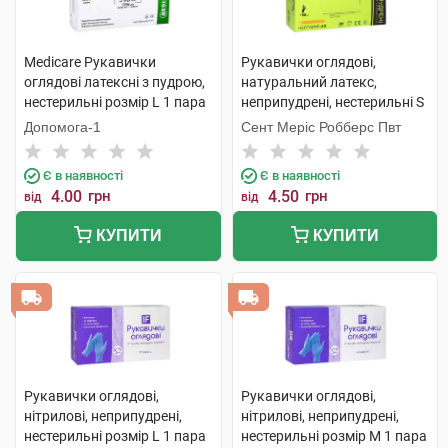
Medicare Рукавички
Рукавички оглядові,
оглядові латексні з пудрою,
натуральний латекс,
нестерильні розмір L 1 пара
неприпудрені, нестерильні S
1 пара
Допомога-1
Сент Меріс Робберс Пвт
Є в наявності
Є в наявності
4.00
грн
4.50
грн
від
від
КУПИТИ
КУПИТИ
Рукавички оглядові,
Рукавички оглядові,
нітрилові, неприпудрені,
нітрилові, неприпудрені,
нестерильні розмір L 1 пара
нестерильні розмір M 1 пара