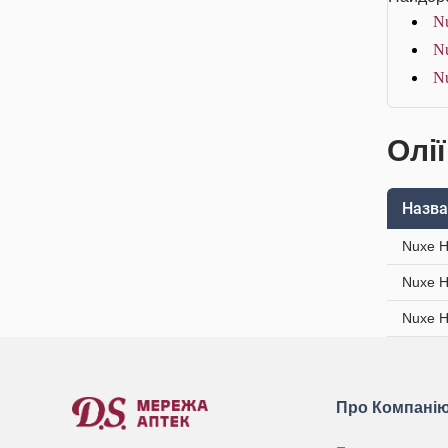
Nu
Nu
Nu
Олії
Назва
Nuxe H
Nuxe H
Nuxe H
Про Компані