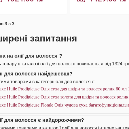
грн
грн
КУПИТИ
КУПИТИ
но
3
з
3
ирені запитання
на на олії для волосся ?
 товару в каталозі олії для волосся починається від 1324 гр
лії для волосся найдешевші?
ими товарами в категорії олії для волосся є:
xe Huile Prodigieuse Олія суха для шкіри та волосся ролик 60 мл
xe Huile Prodigieuse Олія суха золота для шкіри та волосся ролик
xe Huile Prodigieuse Florale Олія чудова суха багатофункціональн
лії для волосся є найдорожчими?
жчими товарами в категорії олії для волосся інтернет-аптек