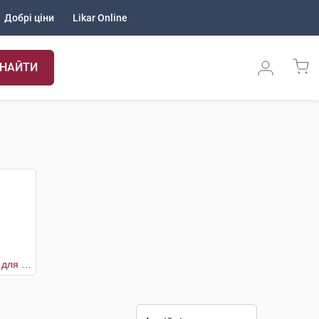
Добрі ціни
Likar Online
НАЙТИ
Олія суха золота для шкіри та волосся ролик