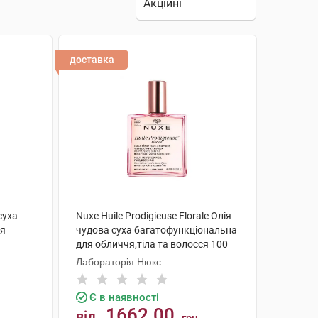
доставка
суха
Nuxe Huile Prodigieuse Florale Олія
ся
чудова суха багатофункціональна
для обличчя,тіла та волосся 100
мл 1 флакон
Лабораторія Нюкс
Є в наявності
1662.00
від