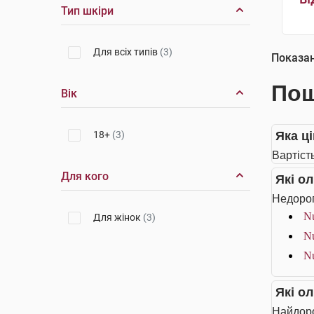
Тип шкіри
Для всіх типів
(3)
Показа
Пош
Вік
18+
(3)
Яка ці
Вартість
Для кого
Які о
Недорог
Nu
Для жінок
(3)
Nu
Nu
Які о
Найдоро