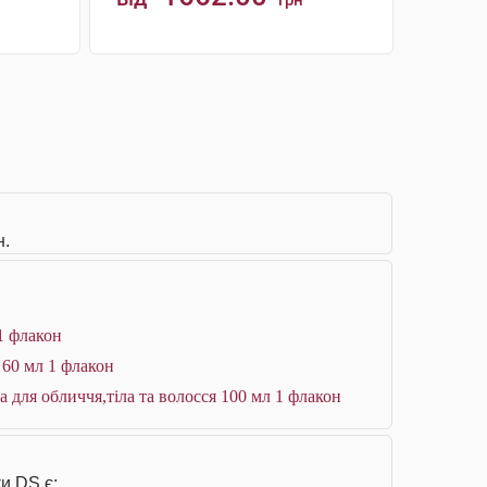
грн
КУПИТИ
н.
 1 флакон
 60 мл 1 флакон
а для обличчя,тіла та волосся 100 мл 1 флакон
и DS є: