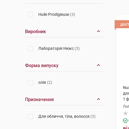
Huile Prodigieuse
(3)
дос
Виробник
Лабораторія Нюкс
(3)
Форма випуску
олія
(2)
Nux
для
Призначення
1 
Ла
Для обличчя, тіла, волосся
(3)
ві