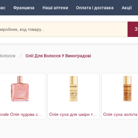
нас
Франшиза
Наші аптеки
Оплата і доставка
Акції
З
 Волосся
Олії Для Волосся У Виноградові
Florale Олія чудова суха багатофункціональна для обличчя,тіла та волосся
Олія суха для шкіри та волосся ролик