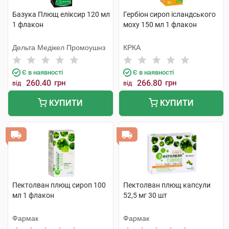
Базука Плющ еліксир 120 мл
Гербіон сироп ісландського
1 флакон
моху 150 мл 1 флакон
Дельта Медікел Промоушнз
КРКА
Є в наявності
Є в наявності
260.40
грн
266.80
грн
від
від
КУПИТИ
КУПИТИ
Пектолван плющ сироп 100
Пектолван плющ капсули
мл 1 флакон
52,5 мг 30 шт
Фармак
Фармак