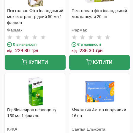
Пектолван Фіто Ісландський
Пектолван фіто ісландський
мох екстракт рідкий 50 мл 1
мох капсули 20 шт
флакон
Фармак
Фармак
Є в наявності
Є в наявності
229.80
грн
236.30
грн
від
від
КУПИТИ
КУПИТИ
Гербіон сироп первоцвіту
Мукалтин Актив льодяники
150 мл 1 флакон
16 шт
КРКА
Сантья Ельжбета