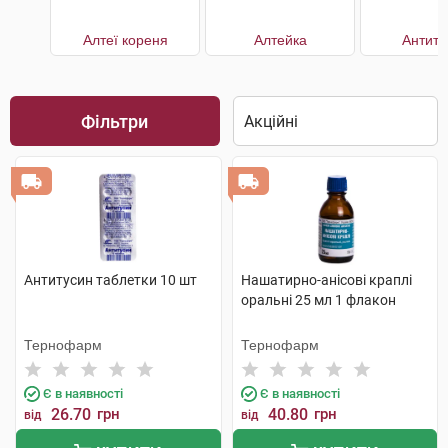
Алтеї кореня
Алтейка
Антиту
Фільтри
Антитусин таблетки 10 шт
Нашатирно-анісові краплі
оральні 25 мл 1 флакон
Тернофарм
Тернофарм
Є в наявності
Є в наявності
26.70
грн
40.80
грн
від
від