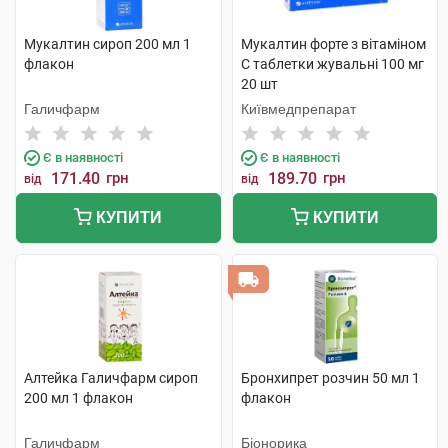
Мукалтин сироп 200 мл 1
Мукалтин форте з вітаміном
флакон
C таблетки жувальні 100 мг
20 шт
Галичфарм
Київмедпрепарат
Є в наявності
Є в наявності
171.40
грн
189.70
грн
від
від
КУПИТИ
КУПИТИ
Алтейка Галичфарм сироп
Бронхипрет розчин 50 мл 1
200 мл 1 флакон
флакон
Галичфарм
Біонорика