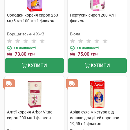
Солодки кореня сироп 250
Пертусин сироп 200 мл 1
мг/5 мл 100 мл 1 флакон
флакон
Борщагівський ХФЗ
Віола
Є в наявності
Є в наявності
73.80
грн
75.00
грн
від
від
КУПИТИ
КУПИТИ
Алтеї кореня Arbor Vitae
Аріда суха мікстура від
сироп 200 мл 1 флакон
кашлю для дітей порошок
19,55 г 1 флакон