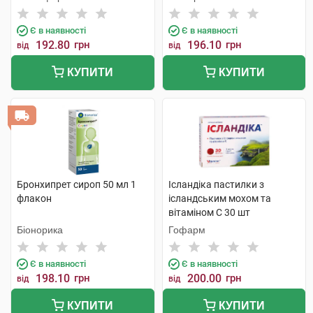
Є в наявності
Є в наявності
192.80
грн
196.10
грн
від
від
КУПИТИ
КУПИТИ
Бронхипрет сироп 50 мл 1
Ісландіка пастилки з
флакон
ісландським мохом та
вітаміном С 30 шт
Біонорика
Гофарм
Є в наявності
Є в наявності
198.10
грн
200.00
грн
від
від
КУПИТИ
КУПИТИ