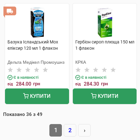
Базука Ісландський Мох
Гербіон сироп плюща 150 мл
еліксир 120 мл 1 флакон
1 флакон
Дельта Медікел Промоушнз
КРКА
Є в наявності
Є в наявності
284.00
грн
284.30
грн
від
від
КУПИТИ
КУПИТИ
Показано
36
з
49
1
2
›