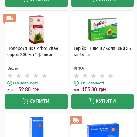
Подорожника Arbor Vitae
Гербіон Плющ льодяники 35
сироп 200 мл 1 флакон
мг 16 шт
Віола
КРКА
Є в наявності
Є в наявності
152.80
грн
155.30
грн
від
від
КУПИТИ
КУПИТИ