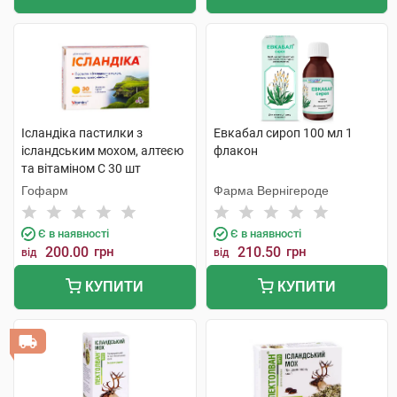
Ісландіка пастилки з
Евкабал сироп 100 мл 1
ісландським мохом, алтеєю
флакон
та вітаміном С 30 шт
Гофарм
Фарма Вернігероде
Є в наявності
Є в наявності
200.00
грн
210.50
грн
від
від
КУПИТИ
КУПИТИ