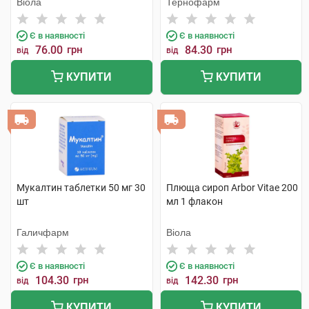
Віола
Тернофарм
Є в наявності
Є в наявності
76.00
грн
84.30
грн
від
від
КУПИТИ
КУПИТИ
Мукалтин таблетки 50 мг 30
Плюща сироп Arbor Vitae 200
шт
мл 1 флакон
Галичфарм
Віола
Є в наявності
Є в наявності
104.30
грн
142.30
грн
від
від
КУПИТИ
КУПИТИ