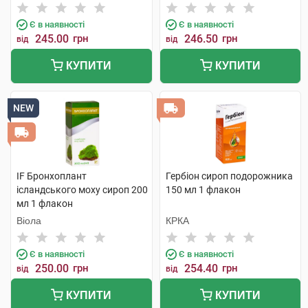
Є в наявності
Є в наявності
245.00
грн
246.50
грн
від
від
КУПИТИ
КУПИТИ
NEW
IF Бронхоплант
Гербіон сироп подорожника
ісландського моху сироп 200
150 мл 1 флакон
мл 1 флакон
Віола
КРКА
Є в наявності
Є в наявності
250.00
грн
254.40
грн
від
від
КУПИТИ
КУПИТИ