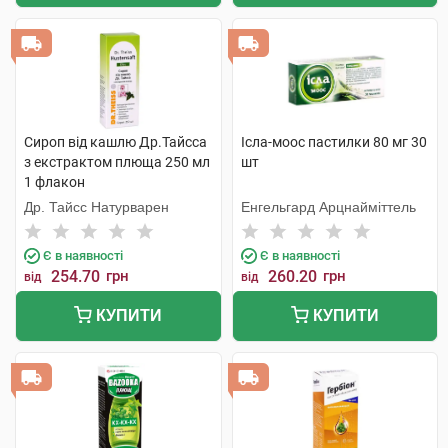
Сироп від кашлю Др.Тайсса
Ісла-моос пастилки 80 мг 30
з екстрактом плюща 250 мл
шт
1 флакон
Др. Тайсс Натурварен
Енгельгард Арцнайміттель
Є в наявності
Є в наявності
254.70
грн
260.20
грн
від
від
КУПИТИ
КУПИТИ