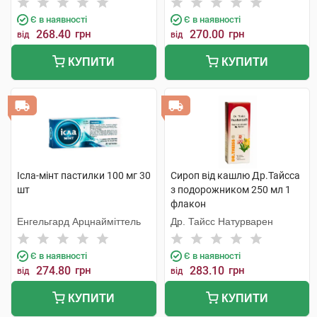
Є в наявності
Є в наявності
268.40
грн
270.00
грн
від
від
КУПИТИ
КУПИТИ
Ісла-мінт пастилки 100 мг 30
Сироп від кашлю Др.Тайсса
шт
з подорожником 250 мл 1
флакон
Енгельгард Арцнайміттель
Др. Тайсс Натурварен
Є в наявності
Є в наявності
274.80
грн
283.10
грн
від
від
КУПИТИ
КУПИТИ