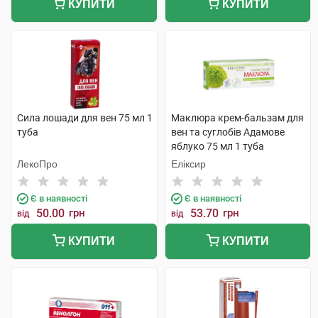
КУПИТИ
КУПИТИ
Сила лошади для вен 75 мл 1
Маклюра крем-бальзам для
туба
вен та суглобів Адамове
яблуко 75 мл 1 туба
ЛекоПро
Еліксир
Є в наявності
Є в наявності
50.00
грн
53.70
грн
від
від
КУПИТИ
КУПИТИ