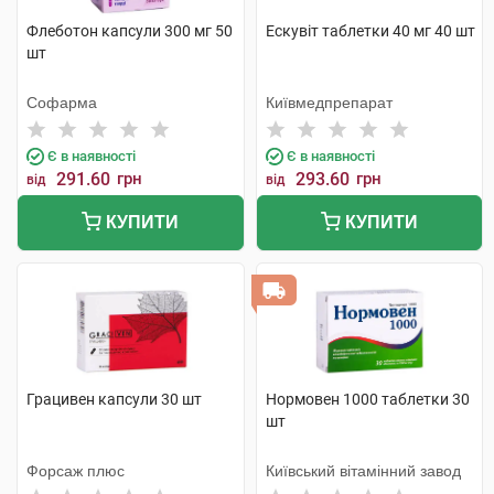
Флеботон капсули 300 мг 50
Ескувіт таблетки 40 мг 40 шт
шт
Софарма
Київмедпрепарат
Є в наявності
Є в наявності
291.60
грн
293.60
грн
від
від
КУПИТИ
КУПИТИ
Грацивен капсули 30 шт
Нормовен 1000 таблетки 30
шт
Форсаж плюс
Київський вітамінний завод