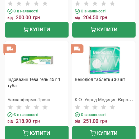
Є в наявності
Є в наявності
200.00
грн
204.50
грн
від
від
КУПИТИ
КУПИТИ
Індовазин Тева гель 45 г 1
Венодіол таблетки 30 шт
туба
Балканфарма-Троян
К.О. Уорлд Медицин Європа
С.Р.Л.
Є в наявності
Є в наявності
218.90
грн
251.00
грн
від
від
КУПИТИ
КУПИТИ