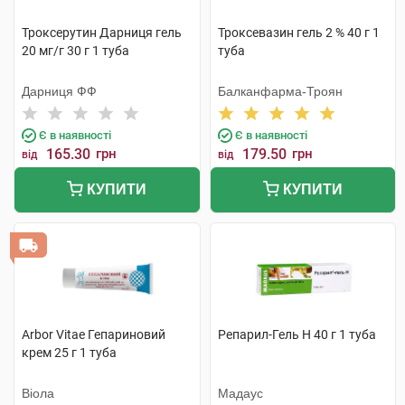
Троксерутин Дарниця гель
Троксевазин гель 2 % 40 г 1
20 мг/г 30 г 1 туба
туба
Дарниця ФФ
Балканфарма-Троян
Є в наявності
Є в наявності
165.30
грн
179.50
грн
від
від
КУПИТИ
КУПИТИ
Arbor Vitae Гепариновий
Репарил-Гель Н 40 г 1 туба
крем 25 г 1 туба
Віола
Мадаус