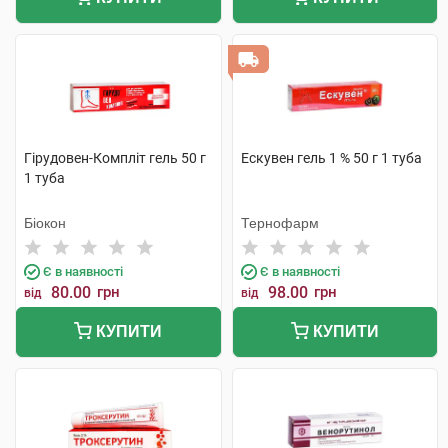
Гірудовен-Компліт гель 50 г
Ескувен гель 1 % 50 г 1 туба
1 туба
Біокон
Тернофарм
Є в наявності
Є в наявності
80.00
грн
98.00
грн
від
від
КУПИТИ
КУПИТИ