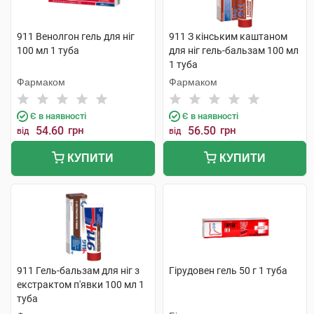
911 Венолгон гель для ніг
911 З кінським каштаном
100 мл 1 туба
для ніг гель-бальзам 100 мл
1 туба
Фармаком
Фармаком
Є в наявності
Є в наявності
54.60
грн
56.50
грн
від
від
КУПИТИ
КУПИТИ
911 Гель-бальзам для ніг з
Гірудовен гель 50 г 1 туба
екстрактом п'явки 100 мл 1
туба