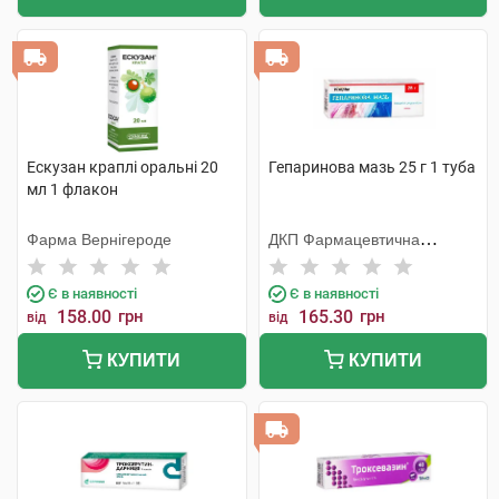
Ескузан краплі оральні 20
Гепаринова мазь 25 г 1 туба
мл 1 флакон
Фарма Вернігероде
ДКП Фармацевтична
фабрика
Є в наявності
Є в наявності
158.00
грн
165.30
грн
від
від
КУПИТИ
КУПИТИ