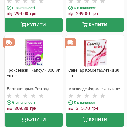
Є в наявності
Є в наявності
299.00
грн
299.00
грн
від
від
КУПИТИ
КУПИТИ
Троксевазин капсули 300 мг
Савенар Комбі таблетки 30
50 шт
шт
Балканфарма-Разград
Маклеодс Фармасьютикалс
Є в наявності
Є в наявності
309.30
грн
315.70
грн
від
від
КУПИТИ
КУПИТИ