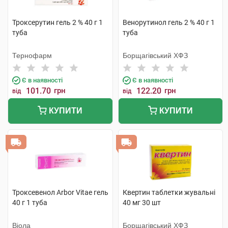
Троксерутин гель 2 % 40 г 1
Венорутинол гель 2 % 40 г 1
туба
туба
Тернофарм
Борщагівський ХФЗ
Є в наявності
Є в наявності
101.70
грн
122.20
грн
від
від
КУПИТИ
КУПИТИ
Троксевенол Arbor Vitae гель
Квертин таблетки жувальні
40 г 1 туба
40 мг 30 шт
Віола
Борщагівський ХФЗ