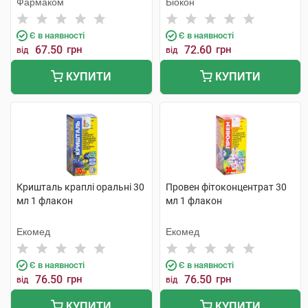
Фармаком
Біокон
Є в наявності
Є в наявності
67.50
грн
72.60
грн
від
від
КУПИТИ
КУПИТИ
Кришталь краплі оральні 30
Провен фітоконцентрат 30
мл 1 флакон
мл 1 флакон
Екомед
Екомед
Є в наявності
Є в наявності
76.50
грн
76.50
грн
від
від
КУПИТИ
КУПИТИ