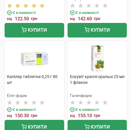
Є в наявності
Є в наявності
122.50
грн
142.60
грн
від
від
КУПИТИ
КУПИТИ
Капіляр таблетки 0,25 г 80
Ескувіт краплі оральні 25 мл
шт
1 флакон
Еліт-фарм
Галичфарм
Є в наявності
Є в наявності
150.30
грн
155.10
грн
від
від
КУПИТИ
КУПИТИ