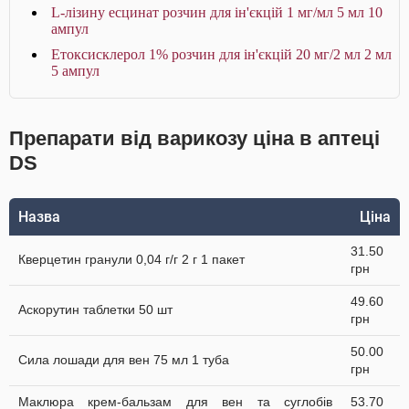
L-лізину есцинат розчин для ін'єкцій 1 мг/мл 5 мл 10
ампул
Етоксисклерол 1% розчин для ін'єкцій 20 мг/2 мл 2 мл
5 ампул
Препарати від варикозу ціна в аптеці
DS
Назва
Ціна
31.50
Кверцетин гранули 0,04 г/г 2 г 1 пакет
грн
49.60
Аскорутин таблетки 50 шт
грн
50.00
Сила лошади для вен 75 мл 1 туба
грн
Маклюра крем-бальзам для вен та суглобів
53.70