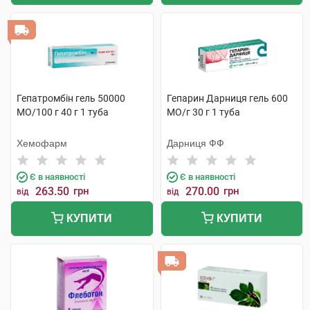
Гепатромбін гель 50000
Гепарин Дарниця гель 600
МО/100 г 40 г 1 туба
МО/г 30 г 1 туба
Хемофарм
Дарниця ФФ
Є в наявності
Є в наявності
263.50
грн
270.00
грн
від
від
КУПИТИ
КУПИТИ