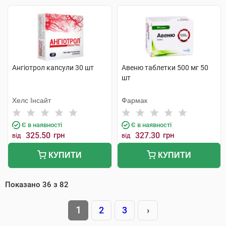
Ангіотрол капсули 30 шт
Авеню таблетки 500 мг 50
шт
Хелс Інсайт
Фармак
Є в наявності
Є в наявності
325.50
грн
327.30
грн
від
від
КУПИТИ
КУПИТИ
Показано
36
з
82
1
2
3
›