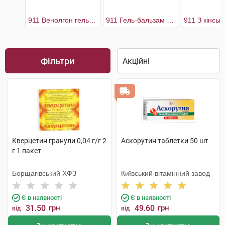
911 Венолгон гель для ніг
911 Гель-бальзам для ніг з екстрактом п'явки
Фільтри
Кверцетин гранули 0,04 г/г 2
Аскорутин таблетки 50 шт
г 1 пакет
Борщагівський ХФЗ
Київський вітамінний завод
Є в наявності
Є в наявності
31.50
грн
49.60
грн
від
від