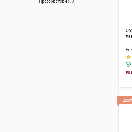
Презервативи
(30)
Co
лат
Рек
Ма
ві
дос