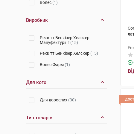
Волес
(1)
Виробник
Con
лат
Реккітт Бенкізер Хелскер
Мануфектурінг
(15)
Рек
Реккітт Бенкізер Хелскер
(15)
Ма
Волес-Фарм
(1)
ві
Для кого
дос
Для дорослих
(30)
Тип товарів