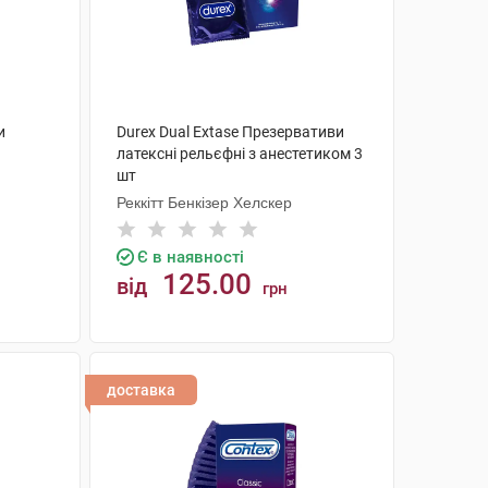
и
Durex Dual Extase Презервативи
латексні рельєфні з анестетиком 3
шт
Реккітт Бенкізер Хелскер
Є в наявності
125.00
від
грн
КУПИТИ
доставка