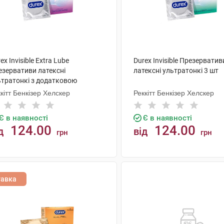
ex Invisible Extra Lube
Durex Invisible Презерватив
езервативи латексні
латексні ультратонкі 3 шт
ьтратонкі з додатковою
азкою 3 шт
кітт Бенкізер Хелскер
Реккітт Бенкізер Хелскер
Є в наявності
Є в наявності
124.00
124.00
д
від
грн
грн
КУПИТИ
КУПИТИ
тавка