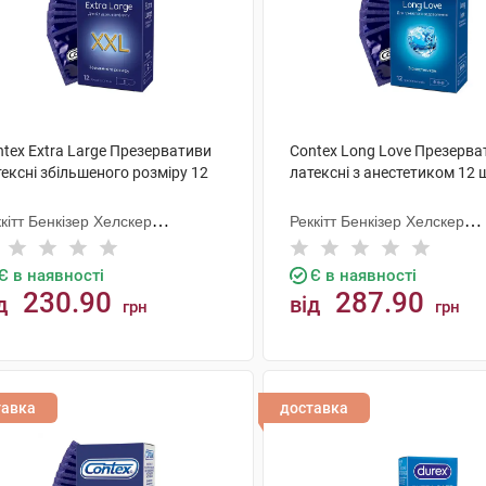
tex Extra Large Презервативи
Contex Long Love Презерва
ексні збільшеного розміру 12
латексні з анестетиком 12 
кітт Бенкізер Хелскер
Реккітт Бенкізер Хелскер
нуфектурінг
Мануфектурінг
Є в наявності
Є в наявності
230.90
287.90
д
від
грн
грн
КУПИТИ
КУПИТИ
тавка
доставка