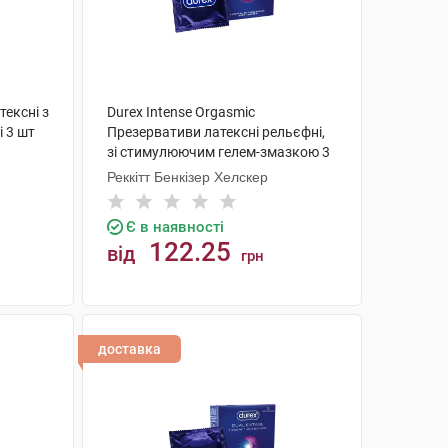
тексні з
Durex Intense Orgasmic
 3 шт
Презервативи латексні рельєфні,
зі стимулюючим гелем-змазкою 3
шт
Реккітт Бенкізер Хелскер
Є в наявності
122.25
від
грн
КУПИТИ
доставка