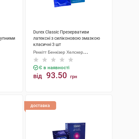
Durex Classic Презервативи
рупними
латексні з силіконовою змазкою
класичні 3 шт
Реккітт Бенкізер Хелскер
Мануфектурінг
Є в наявності
93.50
від
грн
КУПИТИ
доставка