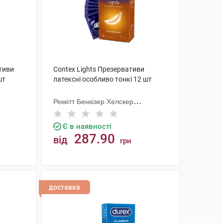
тиви
Contex Lights Презервативи
шт
латексні особливо тонкі 12 шт
Реккітт Бенкізер Хелскер
Мануфектурінг
Є в наявності
287.90
від
грн
КУПИТИ
доставка