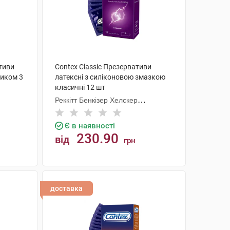
ативи
Contex Classic Презервативи
тиком 3
латексні з силіконовою змазкою
класичні 12 шт
Реккітт Бенкізер Хелскер
Мануфектурінг
Є в наявності
230.90
від
грн
КУПИТИ
доставка