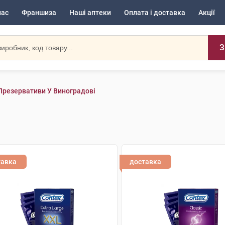
нас
Франшиза
Наші аптеки
Оплата і доставка
Акції
З
Презервативи У Виноградові
тавка
доставка