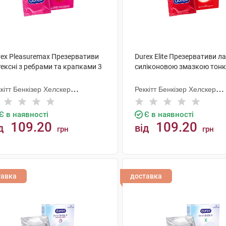
rex Pleasuremax Презервативи
Durex Elite Презервативи ла
ексні з ребрами та крапками 3
силіконовою змазкою тонкі
кітт Бенкізер Хелскер
Реккітт Бенкізер Хелскер
нуфектурінг
Мануфектурінг
Є в наявності
Є в наявності
109.20
109.20
д
від
грн
грн
КУПИТИ
КУПИТИ
тавка
доставка