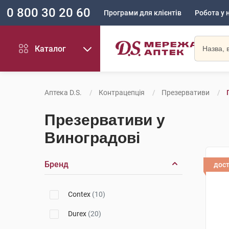
0 800 30 20 60
Програми для клієнтів
Робота у 
Каталог
Аптека D.S.
Контрацепція
Презервативи
Презервативи у
Виноградові
Бренд
дос
Contex
(10)
Durex
(20)