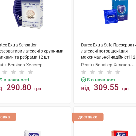
tex Extra Sensation
Durex Extra Safe Презерват
езервативи латексні з крупними
латексні потовщені для
апками та ребрами 12 шт
максимальної надійністі 12
кітт Бенкізер Хелскер
Реккітт Бенкізер Хелскер
Мануфектурінг
Є в наявності
Є в наявності
290.80
309.55
д
від
грн
грн
КУПИТИ
КУПИТИ
тавка
доставка