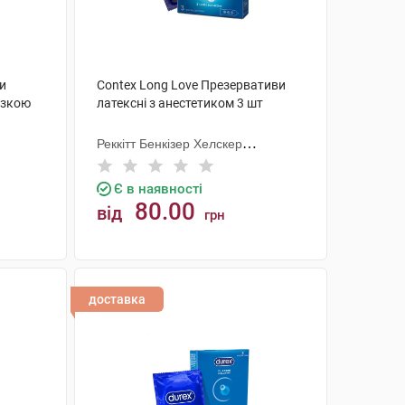
ви
Contex Long Love Презервативи
азкою
латексні з анестетиком 3 шт
Реккітт Бенкізер Хелскер
Мануфектурінг
Є в наявності
80.00
від
грн
КУПИТИ
доставка