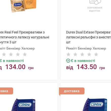
ex Real Feel Презервативи з
Durex Dual Extase Презерв
нтетичного латексу натуральні
латексні рельєфні з анесте
чуття 3 шт
шт
кітт Бенкізер Хелскер
Реккітт Бенкізер Хелскер
Є в наявності
Є в наявності
134.00
143.50
д
від
грн
грн
КУПИТИ
КУПИТИ
тавка
доставка