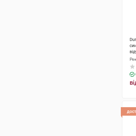
Dur
си
від
Рек
ві
дос