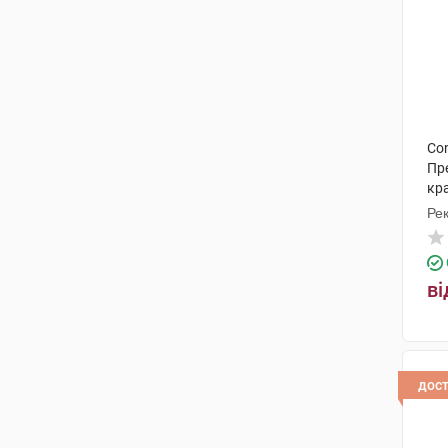
Con
Пр
кр
Рек
ві
дос