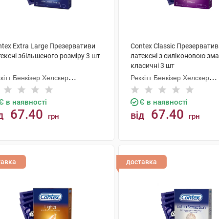
tex Extra Large Презервативи
Contex Classic Презервати
ексні збільшеного розміру 3 шт
латексні з силіконовою зм
класичні 3 шт
кітт Бенкізер Хелскер
Реккітт Бенкізер Хелскер
нуфектурінг
Мануфектурінг
Є в наявності
Є в наявності
67.40
67.40
д
від
грн
грн
КУПИТИ
КУПИТИ
тавка
доставка