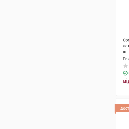
Con
лат
шт
Рек
Ма
ві
дос