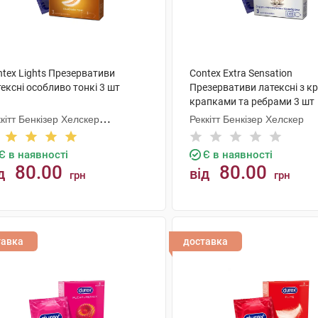
ntex Lights Презервативи
Contex Extra Sensation
ексні особливо тонкі 3 шт
Презервативи латексні з к
крапками та ребрами 3 шт
кітт Бенкізер Хелскер
Реккітт Бенкізер Хелскер
нуфектурінг
Є в наявності
Є в наявності
80.00
80.00
д
від
грн
грн
КУПИТИ
КУПИТИ
тавка
доставка