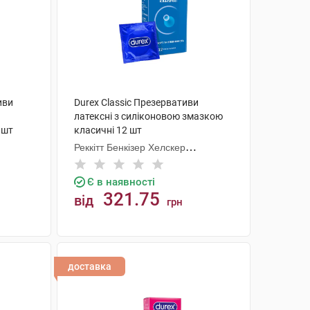
иви
Durex Classic Презервативи
латексні з силіконовою змазкою
 шт
класичні 12 шт
Реккітт Бенкізер Хелскер
Мануфектурінг
Є в наявності
321.75
від
грн
КУПИТИ
доставка