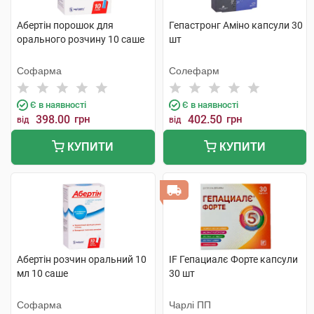
Абертін порошок для
Гепастронг Аміно капсули 30
орального розчину 10 саше
шт
Софарма
Солефарм
Є в наявності
Є в наявності
398.00
грн
402.50
грн
від
від
КУПИТИ
КУПИТИ
Абертін розчин оральний 10
IF Гепациалє Форте капсули
мл 10 саше
30 шт
Софарма
Чарлі ПП