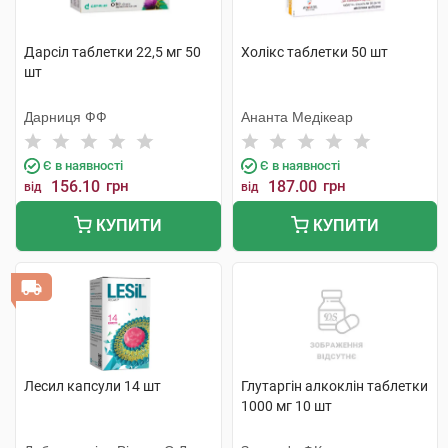
Дарсіл таблетки 22,5 мг 50
Холікс таблетки 50 шт
шт
Дарниця ФФ
Ананта Медікеар
Є в наявності
Є в наявності
156.10
грн
187.00
грн
від
від
КУПИТИ
КУПИТИ
Лесил капсули 14 шт
Глутаргiн алкоклiн таблетки
1000 мг 10 шт