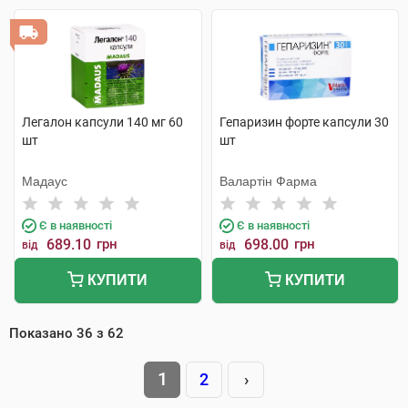
Легалон капсули 140 мг 60
Гепаризин форте капсули 30
шт
шт
Мадаус
Валартін Фарма
Є в наявності
Є в наявності
689.10
грн
698.00
грн
від
від
КУПИТИ
КУПИТИ
Показано
36
з
62
1
2
›