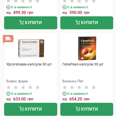
Є в наявності
Є в наявності
499.30
грн
590.00
грн
від
від
КУПИТИ
КУПИТИ
Урсогепавін капсули 30 шт
ГепаРеал капсули 30 шт
Бовіос фарм
Біомільз Пвт
Є в наявності
Є в наявності
633.00
грн
654.20
грн
від
від
КУПИТИ
КУПИТИ