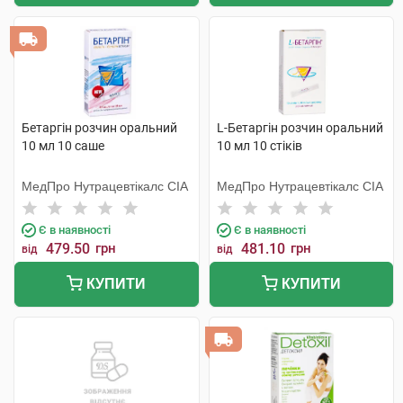
Бетаргін розчин оральний
L-Бетаргін розчин оральний
10 мл 10 саше
10 мл 10 стіків
МедПро Нутрацевтікалс СІА
МедПро Нутрацевтікалс СІА
Є в наявності
Є в наявності
479.50
грн
481.10
грн
від
від
КУПИТИ
КУПИТИ