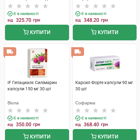
Є в наявності
Є в наявності
325.70
грн
348.20
грн
від
від
КУПИТИ
КУПИТИ
IF Гепациалє Силімарин
Карсил Форте капсули 90 мг
капсули 150 мг 30 шт
30 шт
Віола
Софарма
Є в наявності
Є в наявності
350.00
грн
368.40
грн
від
від
КУПИТИ
КУПИТИ