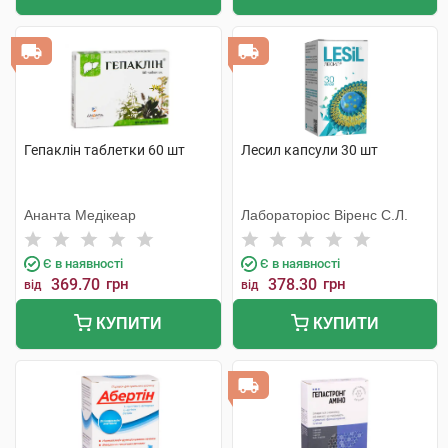
Гепаклін таблетки 60 шт
Лесил капсули 30 шт
Ананта Медікеар
Лабораторіос Віренс С.Л.
Є в наявності
Є в наявності
369.70
грн
378.30
грн
від
від
КУПИТИ
КУПИТИ