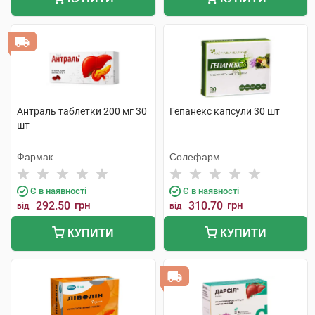
Антраль таблетки 200 мг 30
Гепанекс капсули 30 шт
шт
Фармак
Солефарм
Є в наявності
Є в наявності
292.50
грн
310.70
грн
від
від
КУПИТИ
КУПИТИ