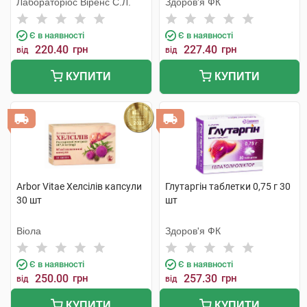
Лабораторіос Віренс С.Л.
Здоров'я ФК
Є в наявності
Є в наявності
220.40
грн
227.40
грн
від
від
КУПИТИ
КУПИТИ
Arbor Vitae Хелсілів капсули
Глутаргін таблетки 0,75 г 30
30 шт
шт
Віола
Здоров'я ФК
Є в наявності
Є в наявності
250.00
грн
257.30
грн
від
від
КУПИТИ
КУПИТИ