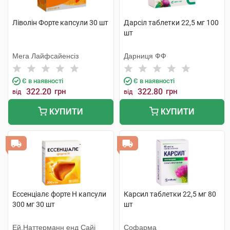
Ліволін Форте капсули 30 шт
Дарсіл таблетки 22,5 мг 100
шт
Мега Лайфсайенсіз
Дарниця ФФ
Є в наявності
Є в наявності
322.20
грн
322.80
грн
від
від
КУПИТИ
КУПИТИ
Ессенціалє форте Н капсули
Карсил таблетки 22,5 мг 80
300 мг 30 шт
шт
Ей.Наттерманн енд Сайі
Софарма