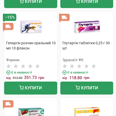
КУПИТИ
КУПИТИ
−15%
Гепаргін розчин оральний 10
Глутаргін таблетки 0,25 г 30
мл 10 флакон
шт
Фармак
Здоров'я ФК
Є в наявності
Є в наявності
351.73
грн
118.80
грн
від
413.80
від
КУПИТИ
КУПИТИ