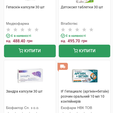
Гепаскін капсули 30 шт
Детоксил таблетки 30 шт
Медікофарма
Вітабіотікс
Є в наявності
Є в наявності
488.40
грн
495.70
грн
від
від
КУПИТИ
КУПИТИ
Зандра капсули 30 шт
IF Гепациалє (аргінін+бетаїн)
розчин оральний 10 мл 10
контейнерів
Біофактор Сп. з о.о.
Екофарм НВК ТОВ