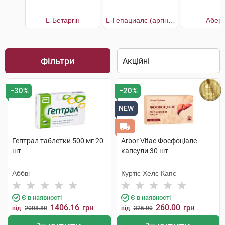
L-Бетаргін
L-Гепациалє (аргінін+бетаїн+L-карнітин)
Аберт
Фільтри
−30%
−20%
NEW
Гептрал таблетки 500 мг 20
Arbor Vitae Фосфоціале
шт
капсули 30 шт
Аббві
Куртіс Хелс Капс
Є в наявності
Є в наявності
1406.16
260.00
грн
грн
від
2008.80
від
325.00