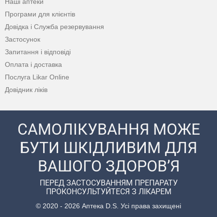
Наші аптеки
Програми для клієнтів
Довідка і Служба резервування
Застосунок
Запитання і відповіді
Оплата і доставка
Послуга Likar Online
Довідник ліків
САМОЛІКУВАННЯ МОЖЕ
БУТИ ШКІДЛИВИМ ДЛЯ
ВАШОГО ЗДОРОВ’Я
ПЕРЕД ЗАСТОСУВАННЯМ ПРЕПАРАТУ
ПРОКОНСУЛЬТУЙТЕСЯ З ЛІКАРЕМ
© 2020 - 2026 Аптека D.S. Усі права захищені