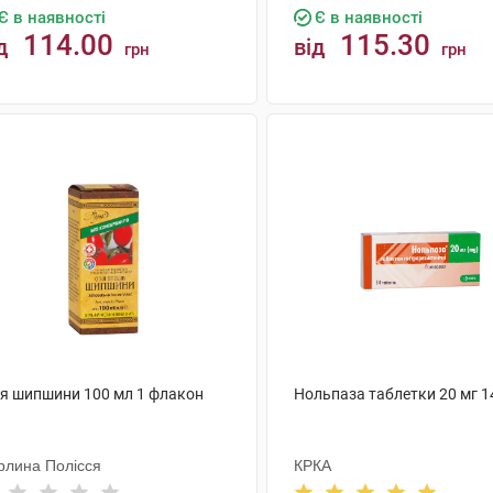
Є в наявності
Є в наявності
114.00
115.30
д
від
грн
грн
КУПИТИ
КУПИТИ
ія шипшини 100 мл 1 флакон
Нольпаза таблетки 20 мг 1
рлина Полісся
КРКА