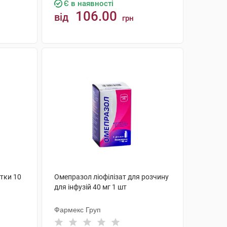
Є в наявності
106.00
від
грн
КУПИТИ
тки 10
Омепразол ліофілізат для розчину
для інфузій 40 мг 1 шт
Фармекс Груп