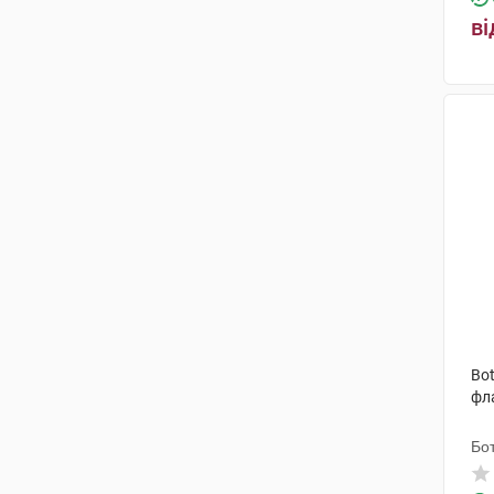
ві
Нобел Ілач Санаї ве Тіджарет
(2)
Анфарм Еллас
(1)
Такеда
(5)
Маклеодс Фармасьютикалс
(4)
Торрент Фармасьютікалс
(2)
Еспарма
(2)
Аспіро Фарма Лімітед
(1)
Демо Са Фармасьютикал
Індастрі
(1)
Bot
Гетеро Лабз
(1)
фл
Іммакул Лайфсайєнсиз Прайвіт
Бот
Лімітед
(1)