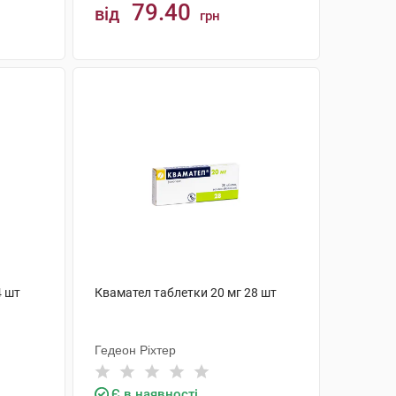
79.40
від
грн
КУПИТИ
4 шт
Квамател таблетки 20 мг 28 шт
Гедеон Ріхтер
Є в наявності