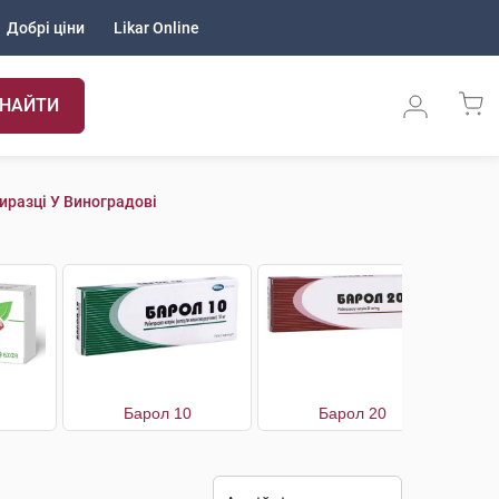
Добрі ціни
Likar Online
НАЙТИ
иразці У Виноградові
Барол 10
Барол 20
Бе