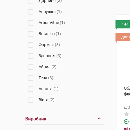
Дарниця
(3)
Аннушка
(1)
Arbor Vitae
(1)
1+1
Botanica
(1)
дос
Фармак
(3)
Здоров'я
(3)
Абрил
(2)
Тева
(3)
Обл
Ананта
(1)
фл
Віста
(2)
ДК
Гетеро
(1)
Виробник
ві