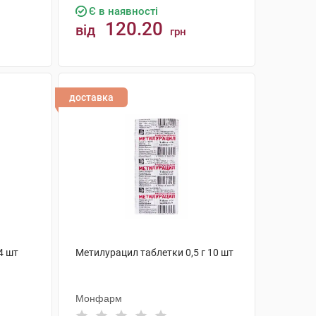
Є в наявності
120.20
від
грн
КУПИТИ
доставка
4 шт
Метилурацил таблетки 0,5 г 10 шт
Монфарм