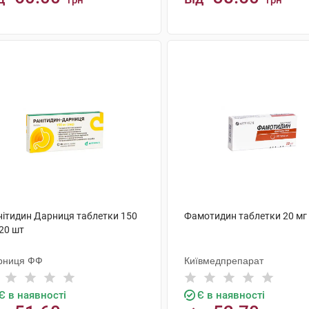
грн
грн
КУПИТИ
КУПИТИ
нітидин Дарниця таблетки 150
Фамотидин таблетки 20 мг
20 шт
рниця ФФ
Київмедпрепарат
Є в наявності
Є в наявності