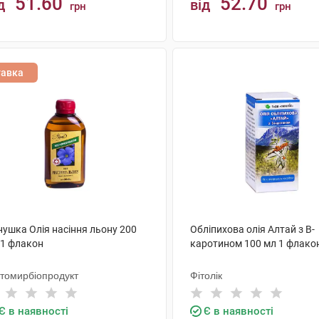
51.60
52.70
д
від
грн
грн
КУПИТИ
КУПИТИ
тавка
нушка Олія насіння льону 200
Обліпихова олія Алтай з B-
 1 флакон
каротином 100 мл 1 флако
томирбіопродукт
Фітолік
Є в наявності
Є в наявності