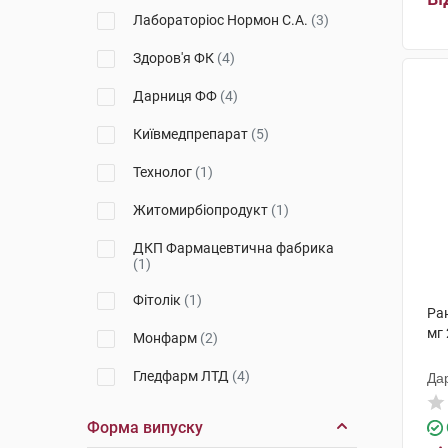
Лабораторіос Нормон С.А.
(3)
Здоров'я ФК
(4)
Дарниця ФФ
(4)
Київмедпрепарат
(5)
Технолог
(1)
Житомирбіопродукт
(1)
ДКП Фармацевтична фабрика
(1)
Фітолік
(1)
Ра
мг 
Монфарм
(2)
Гледфарм ЛТД
(4)
Да
Гедеон Ріхтер
(3)
Форма випуску