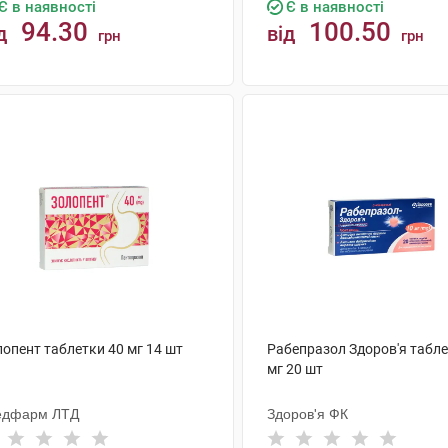
Є в наявності
Є в наявності
94.30
100.50
д
від
грн
грн
КУПИТИ
КУПИТИ
лопент таблетки 40 мг 14 шт
Рабепразол Здоров'я табле
мг 20 шт
едфарм ЛТД
Здоров'я ФК