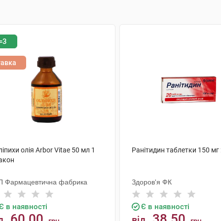
=3
тавка
іпихи олія Arbor Vitae 50 мл 1
Ранітидин таблетки 150 мг
акон
П Фармацевтична фабрика
Здоров'я ФК
Є в наявності
Є в наявності
60.00
38.50
д
від