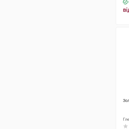
Юнік Фармасьютикал
Лабораторіз
(1)
ві
Уорлд Медицин Ілач Сан. Ве
Тідж
(1)
Ананта Медікеар
(1)
Біолік
(1)
Лабораторіос Ліконса
(1)
Стерил-Джен Лайф Сайєнсиз
(1)
Біхелс
(2)
Біологіше Хайльміттель Хеель
(4)
Зо
АстраЗенека
(2)
ОмніФарма
(1)
Гл
Донг-А
(1)