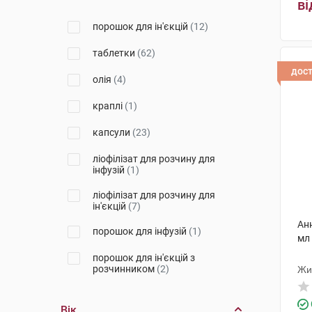
ві
Ботаніка
(1)
порошок для ін'єкцій
(12)
Фармак
(8)
таблетки
(62)
Фармекс Груп
(1)
дос
олія
(4)
Перлина Полісся
(1)
краплі
(1)
КРКА
(7)
капсули
(23)
Абрил Лабораторіз Прайвет
Лімітед
(3)
ліофілізат для розчину для
інфузій
(1)
Лек Фармацевтична компанія
(4)
ліофілізат для розчину для
ін'єкцій
(7)
Сан Фармасьютикал Індастріз
(4)
Ан
порошок для інфузій
(1)
мл
Борщагівський ХФЗ
(1)
порошок для ін'єкцій з
розчинником
(2)
Жи
Тева
(5)
рідина оральна
(1)
Мефар Ілач Сан
(2)
Вік