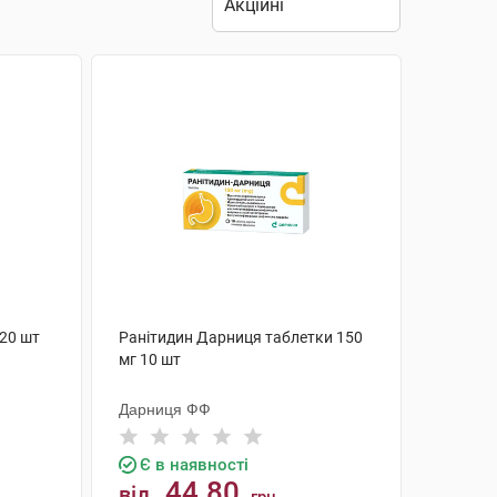
 20 шт
Ранітидин Дарниця таблетки 150
мг 10 шт
Дарниця ФФ
Є в наявності
44.80
від