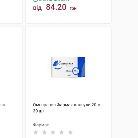
84.20
від
грн
КУПИТИ
 шт
Омепразол Фармак капсули 20 мг
30 шт
Фармак