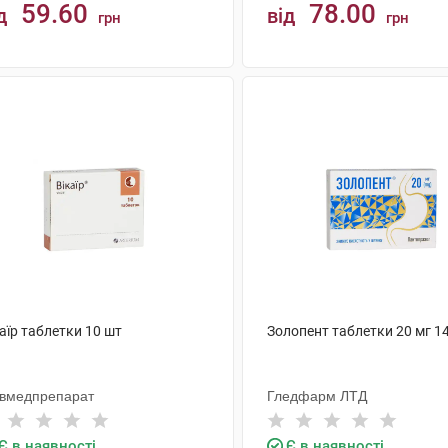
59.60
78.00
д
від
грн
грн
КУПИТИ
КУПИТИ
аїр таблетки 10 шт
Золопент таблетки 20 мг 1
ївмедпрепарат
Гледфарм ЛТД
Є в наявності
Є в наявності