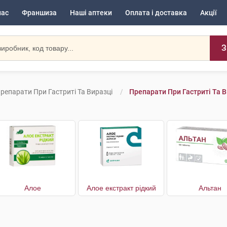
нас
Франшиза
Наші аптеки
Оплата і доставка
Акції
З
репарати При Гастриті Та Виразці
Препарати При Гастриті Та В
Алое
Алое екстракт рідкий
Альтан