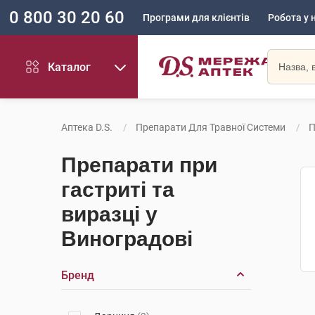
0 800 30 20 60
Програми для клієнтів
Робота у 
Каталог
Аптека D.S.
Препарати Для Травної Системи
П
Препарати при
гастриті та
виразці у
Виноградові
Бренд