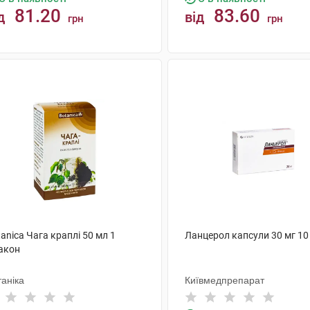
81.20
83.60
д
від
грн
грн
КУПИТИ
КУПИТИ
anica Чага краплі 50 мл 1
Ланцерол капсули 30 мг 10
акон
аніка
Київмедпрепарат