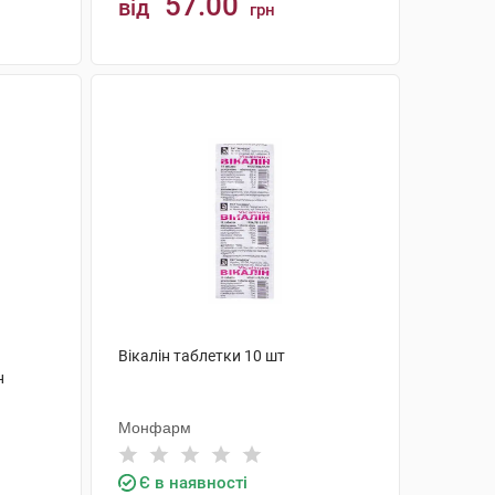
57.00
від
грн
КУПИТИ
Вікалін таблетки 10 шт
н
Монфарм
Є в наявності