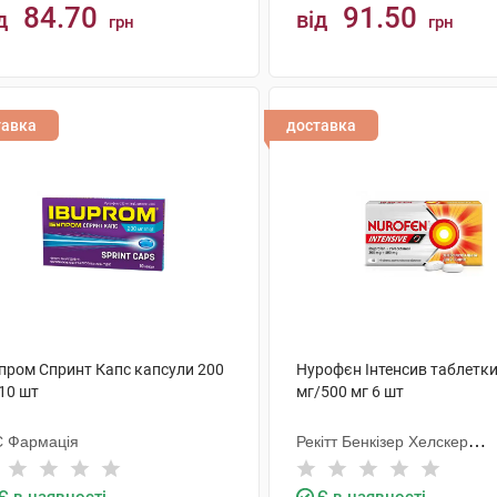
84.70
91.50
д
від
грн
грн
КУПИТИ
КУПИТИ
тавка
доставка
упром Спринт Капс капсули 200
Нурофєн Інтенсив таблетки
10 шт
мг/500 мг 6 шт
 Фармація
Рекітт Бенкізер Хелскер
Інтернешнл