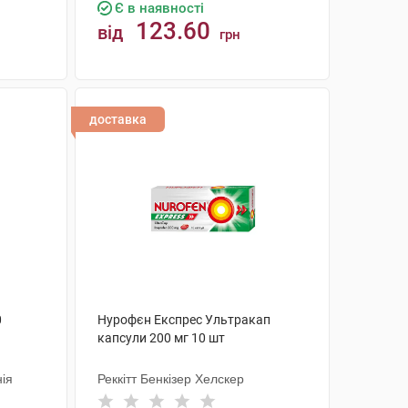
Є в наявності
123.60
від
грн
КУПИТИ
доставка
0
Нурофєн Експрес Ультракап
капсули 200 мг 10 шт
ія
Реккітт Бенкізер Хелскер