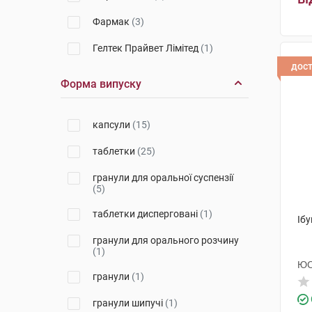
Фармак
(3)
Гелтек Прайвет Лімітед
(1)
дос
Д-р Редді'с Лабораторіс
(3)
Форма випуску
Лек Фармацевтична компанія
(2)
капсули
(15)
Реккітт Бенкізер Хелскер
(1)
таблетки
(25)
Алкалоїд АД-Скоп'є
(1)
гранули для оральної суспензії
(5)
Медокемі
(1)
таблетки дисперговані
(1)
Терапія АТ
(2)
Ібу
гранули для орального розчину
Ронтіс Хеллас Медікал енд
(1)
Фармасьютікал Продактс С.А.
ЮС
(1)
гранули
(1)
Лабораторіос Менаріні
(1)
гранули шипучі
(1)