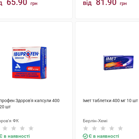
65.90
81.90
д
від
грн
грн
КУПИТИ
КУПИТИ
упрофен Здоров'я капсули 400
Імет таблетки 400 мг 10 шт
20 шт
оров'я ФК
Берлін-Хемі
Є в наявності
Є в наявності