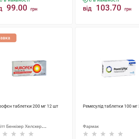
Є в наявності
Є в наявності
99.00
103.70
д
від
грн
грн
КУПИТИ
КУПИТИ
тавка
рофєн таблетки 200 мг 12 шт
Ремесулід таблетки 100 мг
ітт Бенкізер Хелскер
Фармак
тернешнл