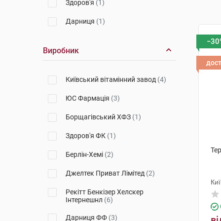
Здоров'я
(1)
Дарниця
(1)
−30
Виробник
дос
Київський вітамінний завод
(4)
ЮС Фармація
(3)
Борщагівський ХФЗ
(1)
Здоров'я ФК
(1)
Тер
Берлін-Хемі
(2)
Джелтек Приват Лімітед
(2)
Киї
Рекітт Бенкізер Хелскер
Інтернешнл
(6)
Дарниця ФФ
(3)
ві