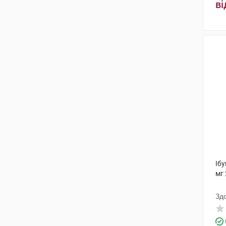
ві
Фамар
(1)
Олів Хелскер
(1)
Технолог
(1)
Кусум Фарм
(2)
Толл Мануфактурінг Сервісез
(1)
Аббві
(1)
Файн Фудс енд
Фармасьютікалз
(1)
Мега Лайфсайенсіз
(2)
Іб
Кусум Хелтхкер
(1)
мг 
Зд