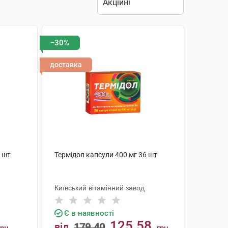
−30%
доставка
0 шт
Термідол капсули 400 мг 36 шт
Київський вітамінний завод
Є в наявності
125.58
від
179.40