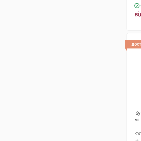
ві
дос
Іб
мг 
ЮС