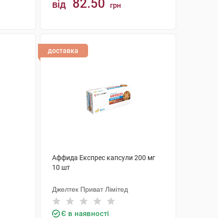
82.50
від
грн
КУПИТИ
доставка
Аффида Експрес капсули 200 мг
10 шт
Джелтек Приват Лімітед
Є в наявності