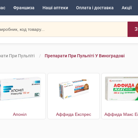
нас
Франшиза
Наші аптеки
Оплата і доставка
Акції
З
ати При Пульпіті
Препарати При Пульпіті У Виноградові
Апоніл
Аффида Експрес
Аффида Макс Е