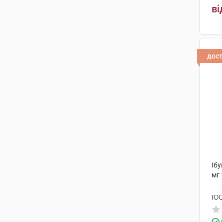
ві
дос
Іб
мг 
ЮС