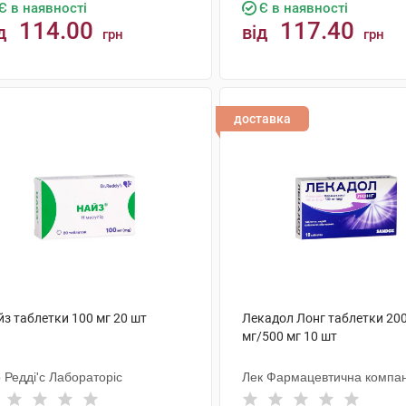
Є в наявності
Є в наявності
114.00
117.40
д
від
грн
грн
КУПИТИ
КУПИТИ
доставка
йз таблетки 100 мг 20 шт
Лекадол Лонг таблетки 20
мг/500 мг 10 шт
 Редді'с Лабораторіс
Лек Фармацевтична компан