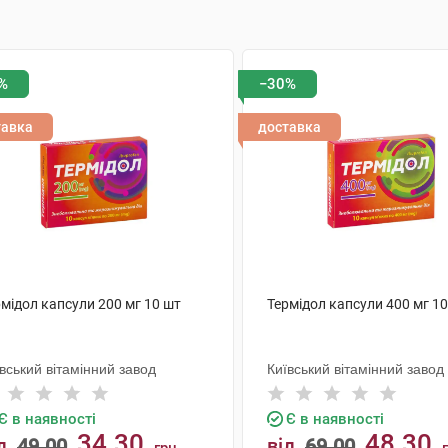
%
−30%
тавка
доставка
мідол капсули 200 мг 10 шт
Термідол капсули 400 мг 1
вський вітамінний завод
Київський вітамінний завод
Є в наявності
Є в наявності
34.30
48.30
д
49.00
від
69.00