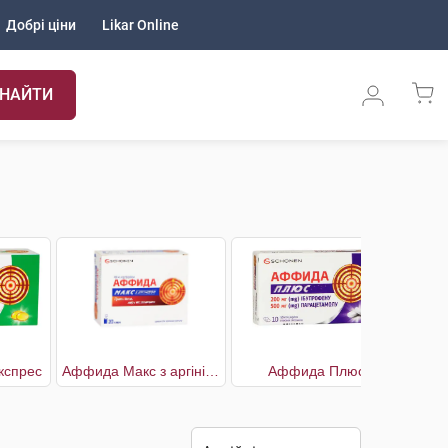
Добрі ціни
Likar Online
НАЙТИ
кспрес
Аффида Макс з аргініном
Аффида Плюс