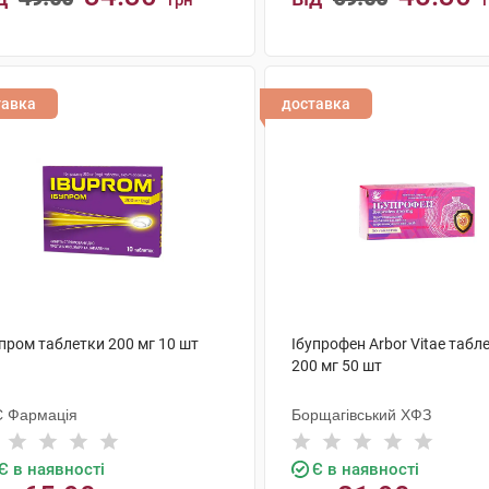
грн
КУПИТИ
КУПИТИ
тавка
доставка
пром таблетки 200 мг 10 шт
Ібупрофен Arbor Vitae табл
200 мг 50 шт
 Фармація
Борщагівський ХФЗ
Є в наявності
Є в наявності