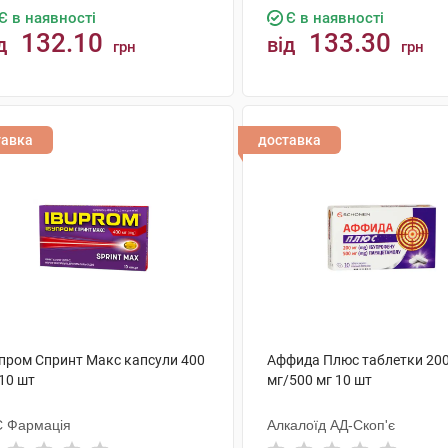
Є в наявності
Є в наявності
132.10
133.30
д
від
грн
грн
КУПИТИ
КУПИТИ
тавка
доставка
упром Спринт Макс капсули 400
Аффида Плюс таблетки 20
10 шт
мг/500 мг 10 шт
 Фармація
Алкалоїд АД-Скоп'є