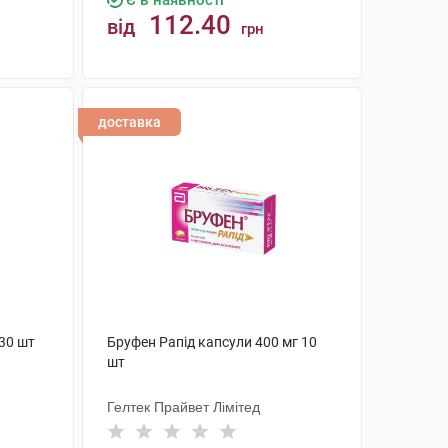
Є в наявності
112.40
від
грн
КУПИТИ
доставка
 30 шт
Бруфен Рапід капсули 400 мг 10
шт
Гелтек Прайвет Лімітед