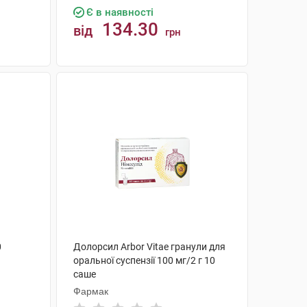
Є в наявності
134.30
від
грн
КУПИТИ
0
Долорсил Arbor Vitae гранули для
оральної суспензії 100 мг/2 г 10
саше
Фармак