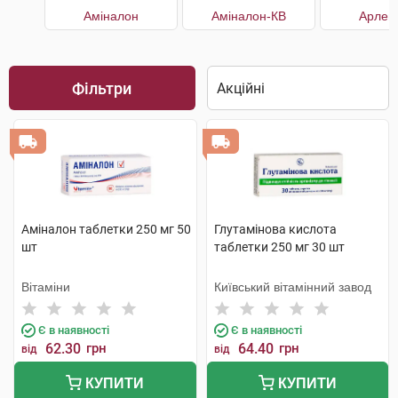
Аміналон
Аміналон-КВ
Арлев
Фільтри
Аміналон таблетки 250 мг 50
Глутамінова кислота
шт
таблетки 250 мг 30 шт
Вітаміни
Київський вітамінний завод
Є в наявності
Є в наявності
62.30
грн
64.40
грн
від
від
КУПИТИ
КУПИТИ