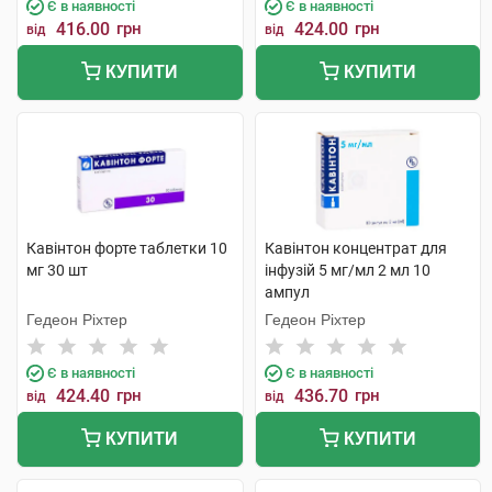
Є в наявності
Є в наявності
416.00
грн
424.00
грн
від
від
КУПИТИ
КУПИТИ
Кавінтон форте таблетки 10
Кавінтон концентрат для
мг 30 шт
інфузій 5 мг/мл 2 мл 10
ампул
Гедеон Ріхтер
Гедеон Ріхтер
Є в наявності
Є в наявності
424.40
грн
436.70
грн
від
від
КУПИТИ
КУПИТИ