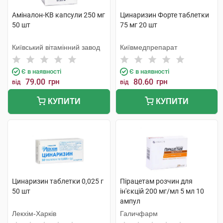
Аміналон-КВ капсули 250 мг
Цинаризин Форте таблетки
50 шт
75 мг 20 шт
Київський вітамінний завод
Київмедпрепарат
Є в наявності
Є в наявності
79.00
грн
80.60
грн
від
від
КУПИТИ
КУПИТИ
Цинаризин таблетки 0,025 г
Пірацетам розчин для
50 шт
ін'єкцій 200 мг/мл 5 мл 10
ампул
Лекхім-Харків
Галичфарм