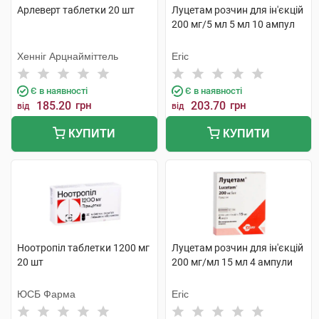
Арлеверт таблетки 20 шт
Луцетам розчин для ін'єкцій
200 мг/5 мл 5 мл 10 ампул
Хенніг Арцнайміттель
Егіс
Є в наявності
Є в наявності
185.20
грн
203.70
грн
від
від
КУПИТИ
КУПИТИ
Ноотропіл таблетки 1200 мг
Луцетам розчин для ін'єкцій
20 шт
200 мг/мл 15 мл 4 ампули
ЮСБ Фарма
Егіс