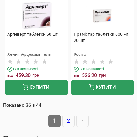
Арлеверт таблетки 50 шт
Прамістар таблетки 600 мг
20 шт
Хенніг Арцнайміттель
Космо
Є в наявності
Є в наявності
459.30
грн
526.20
грн
від
від
КУПИТИ
КУПИТИ
Показано
36
з
44
1
2
›