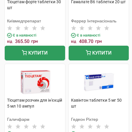
Тіоцетам форте таблетки 30
Гамалате В6 таблетки 20 шт
шт
Київмедпрепарат
Феррер Інтернасіональ
Є в наявності
Є в наявності
365.50
грн
408.70
грн
від
від
КУПИТИ
КУПИТИ
Тіоцетам розчин для ін'єкцій
Кавінтон таблетки 5 мг 50
5 мл 10 ампул
шт
Галичфарм
Гедеон Ріхтер