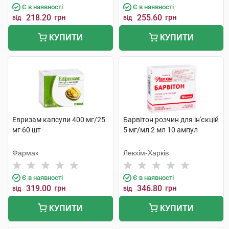
Є в наявності
Є в наявності
218.20
грн
255.60
грн
від
від
КУПИТИ
КУПИТИ
Евризам капсули 400 мг/25
Барвітон розчин для ін'єкцій
мг 60 шт
5 мг/мл 2 мл 10 ампул
Фармак
Лекхім-Харків
Є в наявності
Є в наявності
319.00
грн
346.80
грн
від
від
КУПИТИ
КУПИТИ