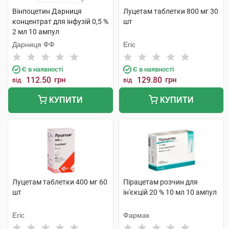
Вінпоцетин Дарниця
Луцетам таблетки 800 мг 30
концентрат для інфузій 0,5 %
шт
2 мл 10 ампул
Дарниця ФФ
Егіс
Є в наявності
Є в наявності
112.50
грн
129.80
грн
від
від
КУПИТИ
КУПИТИ
Луцетам таблетки 400 мг 60
Пірацетам розчин для
шт
ін'єкцій 20 % 10 мл 10 ампул
Егіс
Фармак