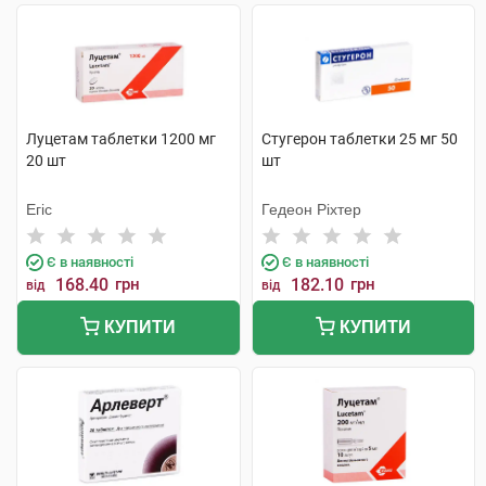
Луцетам таблетки 1200 мг
Стугерон таблетки 25 мг 50
20 шт
шт
Егіс
Гедеон Ріхтер
Є в наявності
Є в наявності
168.40
грн
182.10
грн
від
від
КУПИТИ
КУПИТИ