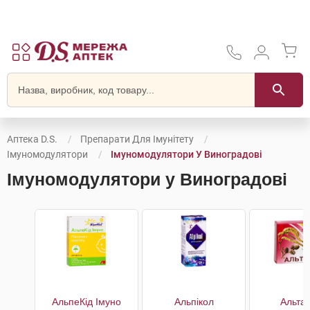
Аптека D.S.
Препарати Для Імунітету
Імуномодулятори
Імуномодулятори У Виноградові
Імуномодулятори у Виноградові
АльпеКід Імуно
Альпікол
Альта