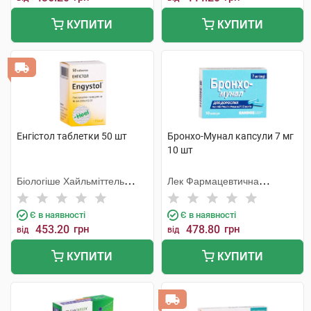
КУПИТИ
КУПИТИ
Енгістол таблетки 50 шт
Бронхо-Мунал капсули 7 мг
10 шт
Біологіше Хайльміттель
Лек Фармацевтична
Хеель
компанія
Є в наявності
Є в наявності
453.20
грн
478.80
грн
від
від
КУПИТИ
КУПИТИ