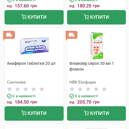
157.60
грн
180.20
грн
від
від
КУПИТИ
КУПИТИ
Анаферон таблетки 20 шт
Флавовір сироп 30 мл 1
флакон
Сантоніка
НВК Екофарм
Є в наявності
Є в наявності
184.50
грн
205.70
грн
від
від
КУПИТИ
КУПИТИ