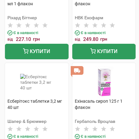
мл 1 флакон
флакон
Ріхард Біттнер
НВК Екофарм
Є в наявності
Є в наявності
227.10
грн
249.80
грн
від
від
КУПИТИ
КУПИТИ
Есберітокс таблетки 3,2 мг
Ехінасаль сироп 125 г 1
40 шт
флакон
Шапер & Брюммер
Гербаполь Вроцлав
Є в наявності
Є в наявності