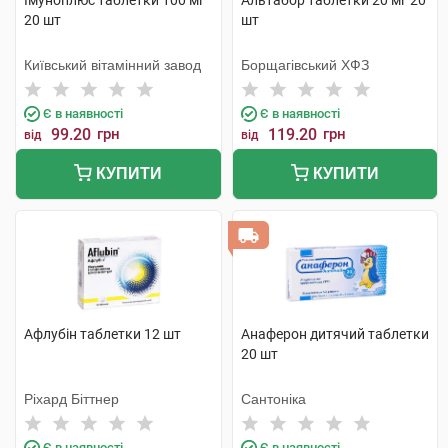
Імуноплюс таблетки 100 мг
Альтабор таблетки 20 мг 20
20 шт
шт
Київський вітамінний завод
Борщагівський ХФЗ
Є в наявності
Є в наявності
99.20
грн
119.20
грн
від
від
КУПИТИ
КУПИТИ
Афлубін таблетки 12 шт
Анаферон дитячий таблетки
20 шт
Ріхард Біттнер
Сантоніка
Є в наявності
Є в наявності