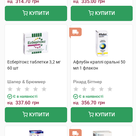
314.70
грн
335.00
грн
від
від
КУПИТИ
КУПИТИ
Есберітокс таблетки 3,2 мг
Афлубін краплі оральні 50
60 шт
мл 1 флакон
Шапер & Брюммер
Ріхард Біттнер
Є в наявності
Є в наявності
337.60
грн
356.70
грн
від
від
КУПИТИ
КУПИТИ