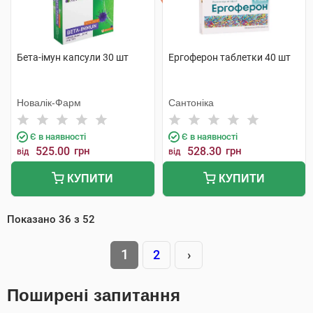
Бета-імун капсули 30 шт
Ергоферон таблетки 40 шт
Новалік-Фарм
Сантоніка
Є в наявності
Є в наявності
525.00
грн
528.30
грн
від
від
КУПИТИ
КУПИТИ
Показано
36
з
52
1
2
›
Поширені запитання