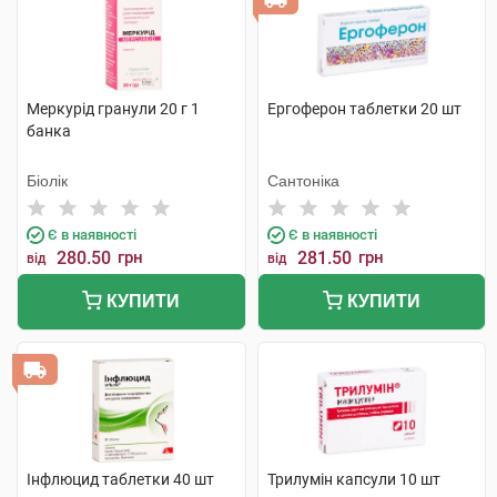
Меркурід гранули 20 г 1
Ергоферон таблетки 20 шт
банка
Біолік
Сантоніка
Є в наявності
Є в наявності
280.50
грн
281.50
грн
від
від
КУПИТИ
КУПИТИ
Інфлюцид таблетки 40 шт
Трилумін капсули 10 шт