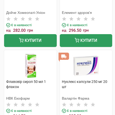
Дойче Хомеопаті-Уніон
Елемент здоров'я
Є в наявності
Є в наявності
282.00
грн
296.50
грн
від
від
КУПИТИ
КУПИТИ
Флавовір сироп 50 мл 1
Нуклекс капсули 250 мг 20
флакон
шт
НВК Екофарм
Валартін Фарма
Є в наявності
Є в наявності