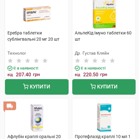
Еребра таблетки
АльпеКід Імуно таблетки 60
сублінгвальні 20 мг 20 шт
шт
Технолог
Др. Густав Кляйн
Є в наявності
Є в наявності
207.40
грн
220.50
грн
від
від
КУПИТИ
КУПИТИ
Афлубін краплі оральні 20
Протефлазід краплі 10 мл 1