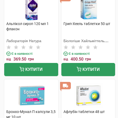
Альпікол сироп 120 мл 1
Грип-Хеель таблетки 50 шт
флакон
Лабораторія Натура
Біологіше Хайльміттель
Хеель
Є в наявності
Є в наявності
369.50
грн
400.50
грн
від
від
КУПИТИ
КУПИТИ
Бронхо-Мунал П капсули 3,5
Афлубін таблетки 48 шт
мг 10 шт