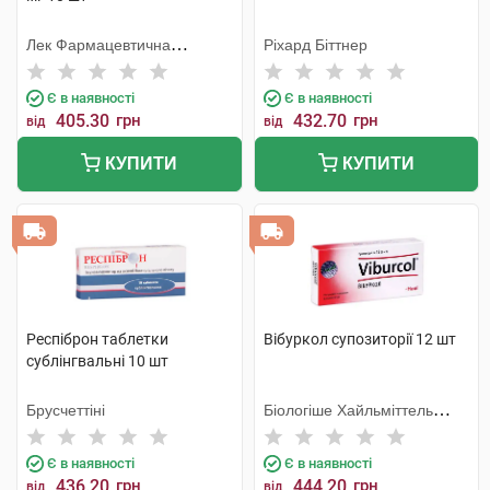
Лек Фармацевтична
Ріхард Біттнер
компанія
Є в наявності
Є в наявності
405.30
грн
432.70
грн
від
від
КУПИТИ
КУПИТИ
Респіброн таблетки
Вібуркол супозиторії 12 шт
сублінгвальні 10 шт
Брусчеттіні
Біологіше Хайльміттель
Хеель
Є в наявності
Є в наявності
436.20
грн
444.20
грн
від
від