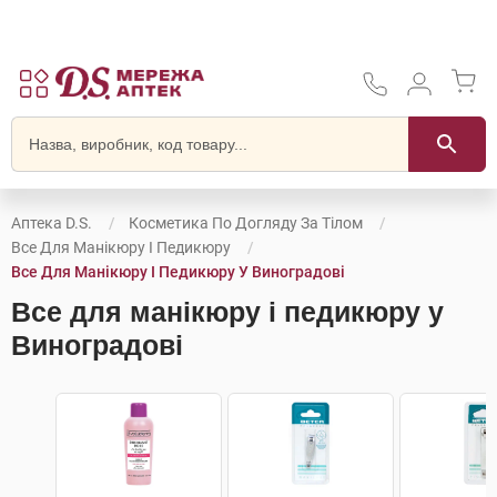
Аптека D.S.
Косметика По Догляду За Тілом
Все Для Манікюру І Педикюру
Все Для Манікюру І Педикюру У Виноградові
Все для манікюру і педикюру у
Виноградові