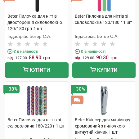
Beter Пилочка для нігтів
Beter Пилочка для нігтів зі
двостороння скловолокно
скловолокна 120/180 г 1 шт
120/180 гріт 1 шт
Індастріас Бетер С.А.
Індастріас Бетер С.А.
Є в наявності
Є в наявності
88.90
90.30
грн
грн
від
127.00
від
129.00
КУПИТИ
КУПИТИ
−30%
−30%
Beter Пилочка для нігтів зі
Beter Кніпсер для манікюру
скловолокна 180/220 г 1 шт
хромований з пилочкою
вигнутий кінчик 1 шт