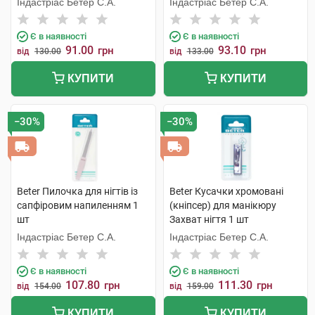
Індастріас Бетер С.А.
Індастріас Бетер С.А.
Є в наявності
Є в наявності
91.00
93.10
грн
грн
від
130.00
від
133.00
КУПИТИ
КУПИТИ
−30%
−30%
Beter Пилочка для нігтів із
Beter Кусачки хромовані
сапфіровим напиленням 1
(кніпсер) для манікюру
шт
Захват нігтя 1 шт
Індастріас Бетер С.А.
Індастріас Бетер С.А.
Є в наявності
Є в наявності
107.80
111.30
грн
грн
від
154.00
від
159.00
КУПИТИ
КУПИТИ