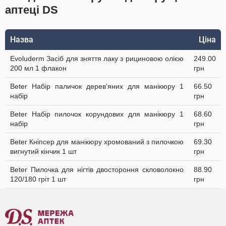
аптеці DS
Назва
Ціна
Evoluderm Засіб для зняття лаку з рициновою олією
249.00
200 мл 1 флакон
грн
Beter Набір паличок дерев'яних для манікюру 1
66.50
набір
грн
Beter Набір пилочок корундових для манікюру 1
68.60
набір
грн
Beter Кніпсер для манікюру хромований з пилочкою
69.30
вигнутий кінчик 1 шт
грн
Beter Пилочка для нігтів двостороння скловолокно
88.90
120/180 гріт 1 шт
грн