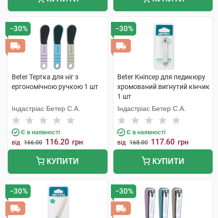
−30%
−30%
Beter Тертка для ніг з
Beter Кніпсер для педикюру
ергономічною ручкою 1 шт
хромований вигнутий кінчик
1 шт
Індастріас Бетер С.А.
Індастріас Бетер С.А.
Є в наявності
Є в наявності
116.20
117.60
грн
грн
від
166.00
від
168.00
КУПИТИ
КУПИТИ
−30%
−30%