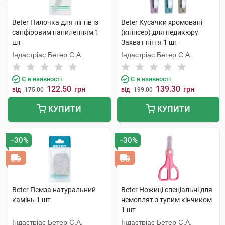
Beter Пилочка для нігтів із
Beter Кусачки хромовані
сапфіровим напиленням 1
(кніпсер) для педикюру
шт
Захват нігтя 1 шт
Індастріас Бетер С.А.
Індастріас Бетер С.А.
Є в наявності
Є в наявності
122.50
139.30
грн
грн
від
175.00
від
199.00
КУПИТИ
КУПИТИ
−30%
−30%
Beter Пемза натуральний
Beter Ножиці спеціальні для
камінь 1 шт
немовлят з тупим кінчиком
1 шт
Індастріас Бетер С.А.
Індастріас Бетер С.А.