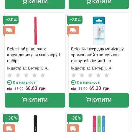
КУПИТИ
КУПИТИ
−30%
−30%
Beter Набір пилочок
Beter Кніпсер для манікюру
корундових для манікюру 1
хромований з пилочкою
набір
вигнутий кінчик 1 шт
Індастріас Бетер С.А.
Індастріас Бетер С.А.
Є в наявності
Є в наявності
68.60
69.30
грн
грн
від
98.00
від
99.00
КУПИТИ
КУПИТИ
−30%
−30%