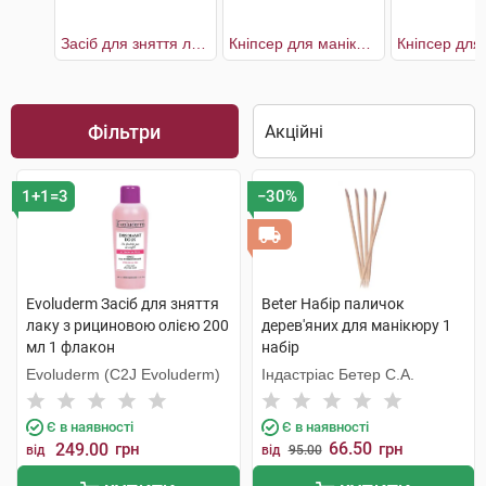
Засіб для зняття лаку з рициновою олією
Кніпсер для манікюру хромований з пилочкою вигнутий кінчик
Фільтри
1+1=3
−30%
Evoluderm Засіб для зняття
Beter Набір паличок
лаку з рициновою олією 200
дерев'яних для манікюру 1
мл 1 флакон
набір
Evoluderm (C2J Evoluderm)
Індастріас Бетер С.А.
Є в наявності
Є в наявності
66.50
249.00
грн
грн
від
від
95.00