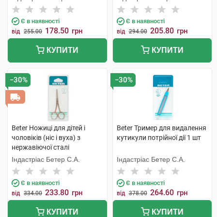
Є в наявності
Є в наявності
178.50
205.80
грн
грн
від
255.00
від
294.00
КУПИТИ
КУПИТИ
−30%
−30%
Beter Ножиці для дітей і
Beter Тример для видалення
чоловіків (ніс і вуха) з
кутикули потрійної дії 1 шт
нержавіючої сталі
закруглений кінчик 1 шт
Індастріас Бетер С.А.
Індастріас Бетер С.А.
Є в наявності
Є в наявності
233.80
264.60
грн
грн
від
334.00
від
378.00
КУПИТИ
КУПИТИ