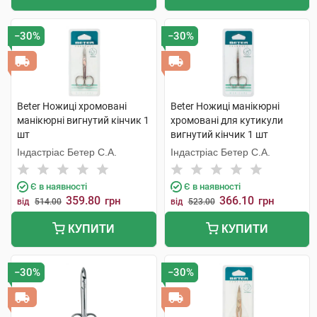
−30%
−30%
Beter Ножиці хромовані
Beter Ножиці манікюрні
манікюрні вигнутий кінчик 1
хромовані для кутикули
шт
вигнутий кінчик 1 шт
Індастріас Бетер С.А.
Індастріас Бетер С.А.
Є в наявності
Є в наявності
359.80
366.10
грн
грн
від
514.00
від
523.00
КУПИТИ
КУПИТИ
−30%
−30%