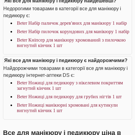
Які все для манікюру і педикюру найдешевші?
Недорогими товарами в категорії все для манікюру і
педикюру є:
Beter Набір паличок дерев'яних для манікюру 1 набір
Beter Набір пилочок корундових для манікюру 1 набір
Beter Кніпсер для манікюру хромований з пилочкою
вигнутий кінчик 1 шт
Які все для манікюру і педикюру є найдорожчими?
Найдорожчими товарами в категорії все для манікюру і
педикюру інтернет-аптеки DS є:
Beter Ножиці для педикюру з нікелевим покриттям
загнутий кінчик 1 шт
Beter Ножиці для педикюру для грубих нігтів 1 шт
Beter Ножиці манікюрні хромовані для кутикули
вигнутий кінчик 1 шт
Все для манікюру і педикюру ціна в