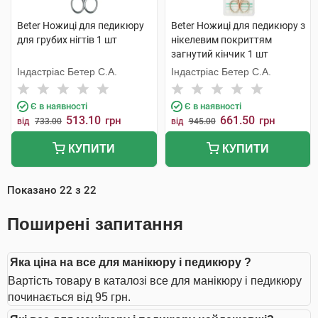
Beter Ножиці для педикюру
Beter Ножиці для педикюру з
для грубих нігтів 1 шт
нікелевим покриттям
загнутий кінчик 1 шт
Індастріас Бетер С.А.
Індастріас Бетер С.А.
Є в наявності
Є в наявності
513.10
661.50
грн
грн
від
733.00
від
945.00
КУПИТИ
КУПИТИ
Показано
22
з
22
Поширені запитання
Яка ціна на все для манікюру і педикюру ?
Вартість товару в каталозі все для манікюру і педикюру
починається від 95 грн.