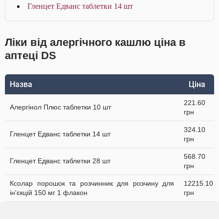
Гленцет Едванс таблетки 14 шт
Ліки від алергічного кашлю ціна в
аптеці DS
Назва
Ціна
221.60
Алергінол Плюс таблетки 10 шт
грн
324.10
Гленцет Едванс таблетки 14 шт
грн
568.70
Гленцет Едванс таблетки 28 шт
грн
Ксолар порошок та розчинник для розчину для
12215.10
ін'єкцій 150 мг 1 флакон
грн