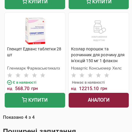
КУПИТИ
КУПИТИ
Гленцет Едванс таблетки 28
Ксолар порошок та
шт
розчинник для розчину для
ін'єкцій 150 мг 1 флакон
Гленмарк Фармасьютикалз
Новартіс Консьюмер Хелс
Є в наявності
Немає в наявності
568.70
грн
12215.10
грн
від
від
АНАЛОГИ
КУПИТИ
Показано
4
з
4
Поширені запитання