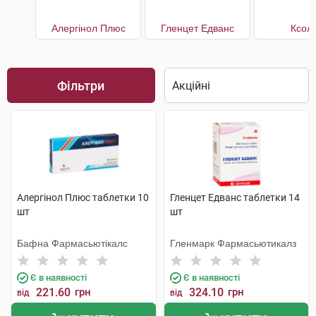
Алергінол Плюс
Гленцет Едванс
Ксол
Фільтри
Алергінол Плюс таблетки 10
Гленцет Едванс таблетки 14
шт
шт
Бафна Фармасьютікалс
Гленмарк Фармасьютикалз
Є в наявності
Є в наявності
221.60
грн
324.10
грн
від
від