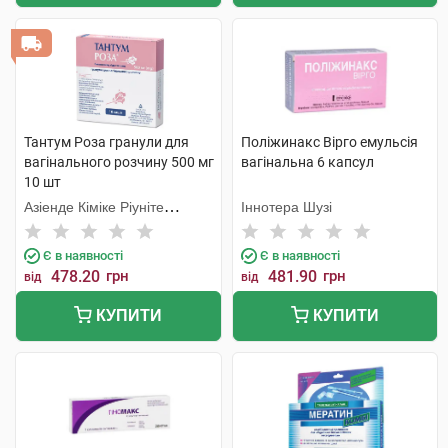
Тантум Роза гранули для
Поліжинакс Вірго емульсія
вагінального розчину 500 мг
вагінальна 6 капсул
10 шт
Азіенде Кіміке Ріуніте
Іннотера Шузі
Анжеліні Франческо
Є в наявності
Є в наявності
478.20
грн
481.90
грн
від
від
КУПИТИ
КУПИТИ