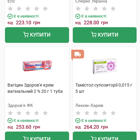
Егіс
Сперко Україна
Є в наявності
Є в наявності
223.10
грн
228.00
грн
від
від
КУПИТИ
КУПИТИ
Вагіцин Здоров'я крем
Тамістол супозиторії 0,015 г
вагінальний 2 % 20 г 1 туба
5 шт
Здоров'я ФК
Лекхім-Харків
Є в наявності
Є в наявності
253.60
грн
264.20
грн
від
від
КУПИТИ
КУПИТИ