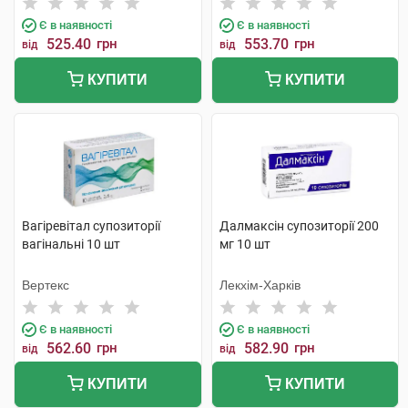
Є в наявності
Є в наявності
525.40
грн
553.70
грн
від
від
КУПИТИ
КУПИТИ
Вагіревітал супозиторії
Далмаксін супозиторії 200
вагінальні 10 шт
мг 10 шт
Вертекс
Лекхім-Харків
Є в наявності
Є в наявності
562.60
грн
582.90
грн
від
від
КУПИТИ
КУПИТИ