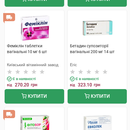
Феміклін таблетки
Бетадин супозиторії
вагінальні 10 мг 6 шт
вагінальні 200 мг 14 шт
Київський вітамінний завод
Егіс
Є в наявності
Є в наявності
270.20
грн
323.10
грн
від
від
КУПИТИ
КУПИТИ