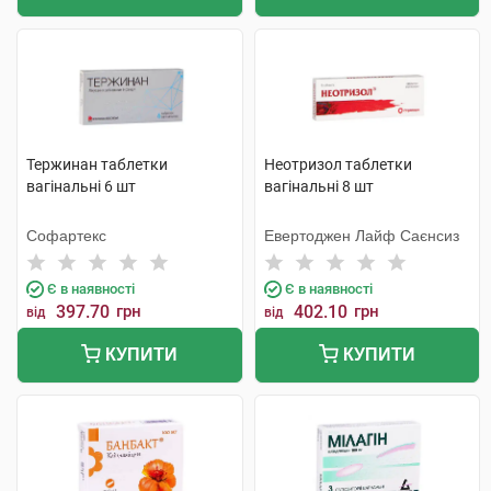
Тержинан таблетки
Неотризол таблетки
вагінальні 6 шт
вагінальні 8 шт
Софартекс
Евертоджен Лайф Саєнсиз
Є в наявності
Є в наявності
397.70
грн
402.10
грн
від
від
КУПИТИ
КУПИТИ