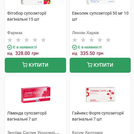
Фітобор супозиторії
Евколек супозиторії 50 мг 10
вагінальні 15 шт
шт
Фармак
Лекхім-Харків
Є в наявності
Є в наявності
328.00
грн
335.50
грн
від
від
КУПИТИ
КУПИТИ
Ліменда супозиторії
Гайнекс Форте супозиторії
вагінальні 7 шт
вагінальні 7 шт
Зентіва Саглик Урунлері
Кусум Хелтхкер