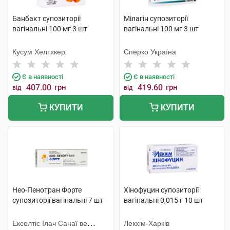
Банбакт супозиторії
Мілагін супозиторії
вагінальні 100 мг 3 шт
вагінальні 100 мг 3 шт
Кусум Хелтхкер
Сперко Україна
Є в наявності
Є в наявності
407.00
грн
419.60
грн
від
від
КУПИТИ
КУПИТИ
Нео-Пенотран Форте
Хінофуцин супозиторії
супозиторії вагінальні 7 шт
вагінальні 0,015 г 10 шт
Екселтіс Ілач Санаї ве
Лекхім-Харків