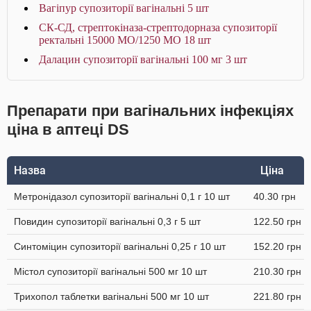
Вагіпур супозиторії вагінальні 5 шт
СК-СД, стрептокіназа-стрептодорназа супозиторії
ректальні 15000 МО/1250 МО 18 шт
Далацин супозиторії вагінальні 100 мг 3 шт
Препарати при вагінальних інфекціях
ціна в аптеці DS
Назва
Ціна
Метронідазол супозиторії вагінальні 0,1 г 10 шт
40.30 грн
Повидин супозиторії вагінальні 0,3 г 5 шт
122.50 грн
Синтоміцин супозиторії вагінальні 0,25 г 10 шт
152.20 грн
Містол супозиторії вагінальні 500 мг 10 шт
210.30 грн
Трихопол таблетки вагінальні 500 мг 10 шт
221.80 грн