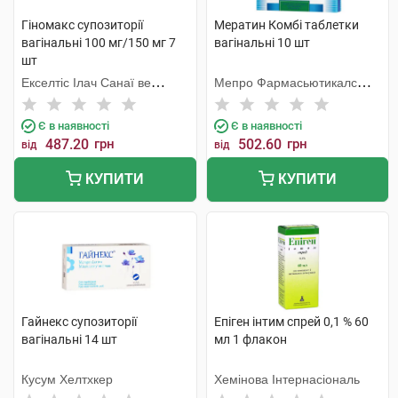
Гіномакс супозиторії
Мератин Комбі таблетки
вагінальні 100 мг/150 мг 7
вагінальні 10 шт
шт
Екселтіс Ілач Санаї ве
Мепро Фармасьютикалс
Тіджарет Анонім Шіркеті
Пріват
Є в наявності
Є в наявності
487.20
грн
502.60
грн
від
від
КУПИТИ
КУПИТИ
Гайнекс супозиторії
Епіген інтим спрей 0,1 % 60
вагінальні 14 шт
мл 1 флакон
Кусум Хелтхкер
Хемінова Інтернасіональ