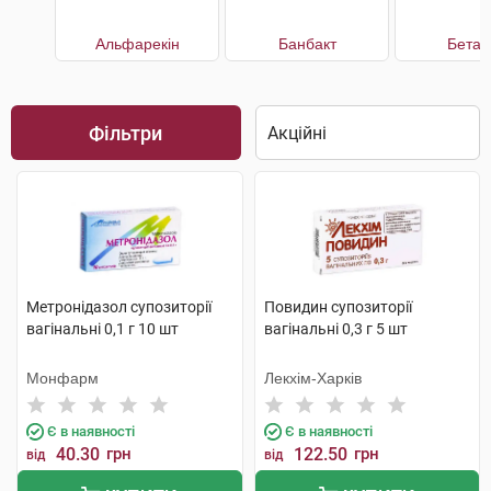
Альфарекін
Банбакт
Бетад
Фільтри
Метронідазол супозиторії
Повидин супозиторії
вагінальні 0,1 г 10 шт
вагінальні 0,3 г 5 шт
Монфарм
Лекхім-Харків
Є в наявності
Є в наявності
40.30
грн
122.50
грн
від
від