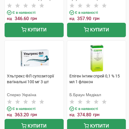
Санаї ве Тіджарет А.Ш
Є в наявності
Є в наявності
346.60
грн
357.90
грн
від
від
КУПИТИ
КУПИТИ
Ультрекс ФЛ супозиторії
Епіген Інтим спрей 0,1 % 15
вагінальні 100 мг 3 шт
мл 1 флакон
Сперко Україна
Б.Браун Медікал
Є в наявності
Є в наявності
363.20
грн
374.80
грн
від
від
КУПИТИ
КУПИТИ