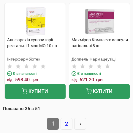
Альфарекін супозиторії
Макмірор Комплекс капсули
ректальні 1 млн МО 10 шт
вагінальні 8 шт
Інтерфармбіотек
Доппель Фармацеутіці
Є в наявності
Є в наявності
598.40
грн
621.20
грн
від
від
КУПИТИ
КУПИТИ
Показано
36
з
51
1
2
›