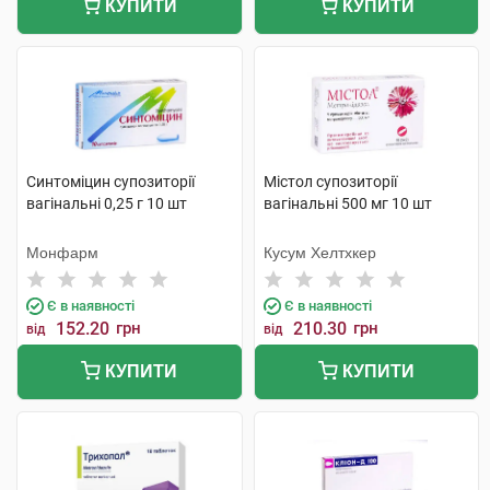
КУПИТИ
КУПИТИ
Синтоміцин супозиторії
Містол супозиторії
вагінальні 0,25 г 10 шт
вагінальні 500 мг 10 шт
Монфарм
Кусум Хелтхкер
Є в наявності
Є в наявності
152.20
грн
210.30
грн
від
від
КУПИТИ
КУПИТИ