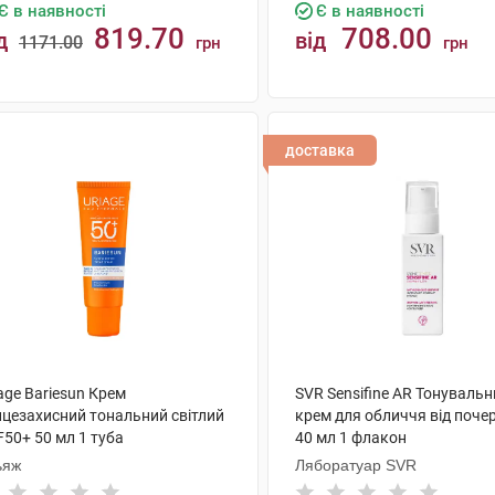
Є в наявності
Є в наявності
819.70
708.00
д
від
1171.00
грн
грн
КУПИТИ
КУПИТИ
доставка
age Bariesun Крем
SVR Sensifine AR Тонуваль
нцезахисний тональний світлий
крем для обличчя від поче
50+ 50 мл 1 туба
40 мл 1 флакон
ьяж
Ляборатуар SVR