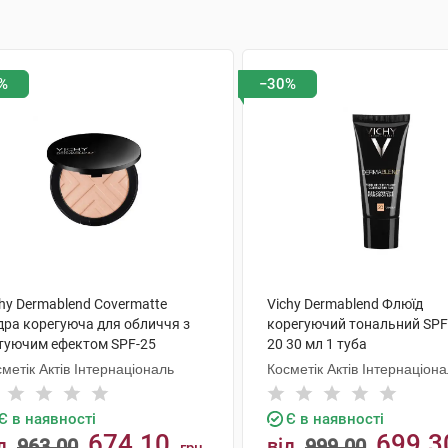
%
−30%
hy Dermablend Covermatte
Vichy Dermablend Флюїд
дра корегуюча для обличчя з
корегуючий тональний SPF
туючим ефектом SPF-25
20 30 мл 1 туба
тінок №25 9,5 г 1 шт
метік Актів Інтернаціональ
Косметік Актів Інтернаціон
Є в наявності
Є в наявності
674.10
699.3
д
963.00
від
999.00