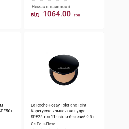
Немає в наявності
1064.00
від
грн
АНАЛОГИ
ем
La Roche-Posay Toleriane Teint
SPF50+
Корегуюча компактна пудра
SPF25 тон 11 світло-бежевий 9,5 г
1 шт
Ля Рош-Позе