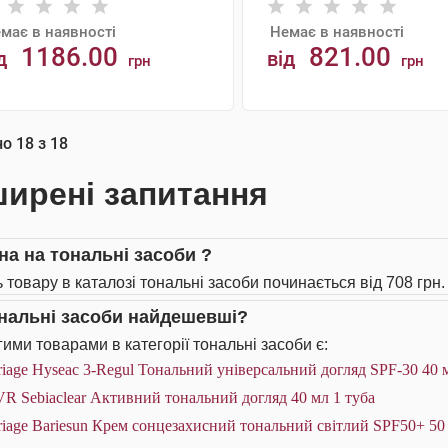
має в наявності
Немає в наявності
1186.00
821.00
д
від
грн
грн
АНАЛОГИ
АНАЛОГИ
но
18
з
18
ирені запитання
іна на тональні засоби ?
ь товару в каталозі тональні засоби починається від 708 грн.
ональні засоби найдешевші?
ими товарами в категорії тональні засоби є:
iage Hyseac 3-Regul Тональний універсальний догляд SPF-30 40 
R Sebiaclear Активний тональний догляд 40 мл 1 туба
iage Bariesun Крем сонцезахисний тональний світлий SPF50+ 50 