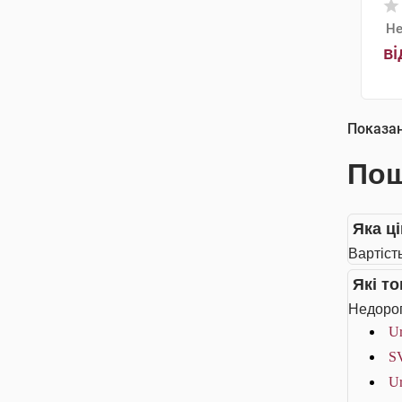
Не
ві
Показа
Пош
Яка ц
Вартіст
Які т
Недорог
Ur
SV
Ur