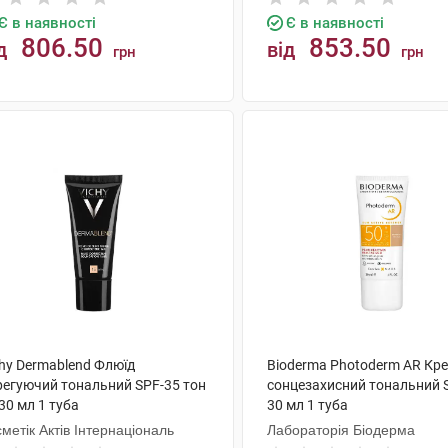
Є в наявності
Є в наявності
806.50
853.50
д
від
грн
грн
КУПИТИ
КУПИТИ
chy Dermablend Флюїд
Bioderma Photoderm AR Кр
регуючий тональний SPF-35 тон
сонцезахисний тональний 
30 мл 1 туба
30 мл 1 туба
метік Актів Інтернаціональ
Лабораторія Біодерма