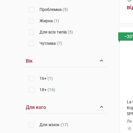
ві
Проблемна
(5)
Жирна
(1)
Для всіх типів
(5)
−30
Чутлива
(7)
Вік
16+
(1)
18+
(16)
La 
Для кого
Ко
SPF
ту
Ля
Для жінок
(17)