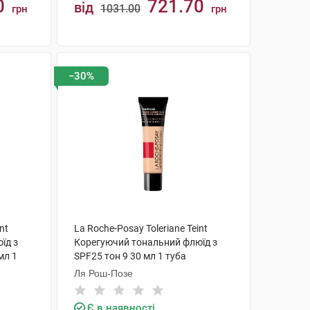
0
721.70
від
1031.00
грн
грн
КУПИТИ
−30%
nt
La Roche-Posay Toleriane Teint
їд з
Корегуючий тональний флюїд з
мл 1
SPF25 тон 9 30 мл 1 туба
Ля Рош-Позе
Є в наявності