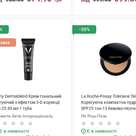
грн
КУПИТИ
КУПИТИ
%
−30%
тавка
chy Dermablend Крем тональний
La Roche-Posay Toleriane Tei
уючий з ефектом 3-D корекції
Корегуюча компактна пуд
 25 30 мл 1 туба
SPF25 тон 13 бежево-пісочн
г 1 шт
метік Актів Інтернаціональ
Ля Рош-Позе
Є в наявності
Є в наявності