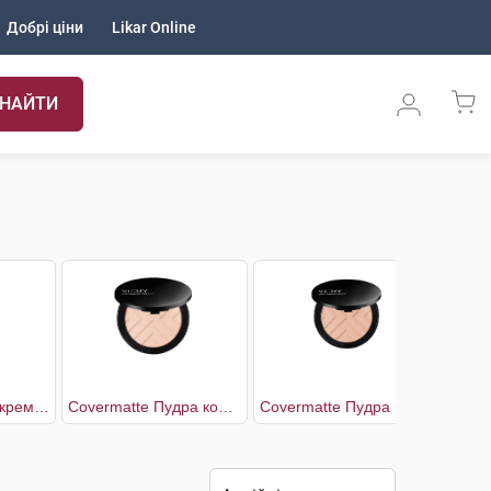
Добрі ціни
Likar Online
НАЙТИ
AR Тонувальний крем для обличчя від почервонінь
Covermatte Пудра корегуюча для обличчя з матуючим ефектом SPF-25 відтінок №15
Covermatte Пудра корегуюча для обличчя з матуючим ефектом SPF-25 відтінок №25