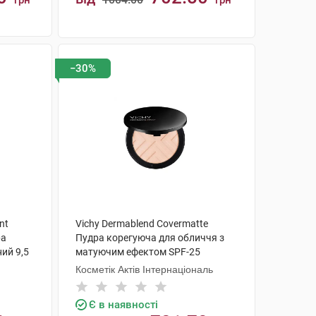
грн
грн
КУПИТИ
−30%
nt
Vichy Dermablend Covermatte
ра
Пудра корегуюча для обличчя з
ий 9,5
матуючим ефектом SPF-25
відтінок №15 9,5 г 1 шт
Косметік Актів Інтернаціональ
Є в наявності