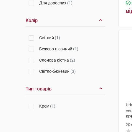
Для дорослих
(1)
ві
Колір
Світлий
(1)
Бежево-пісочний
(1)
Слонова кістка
(2)
Світло-бежевий
(3)
Тип товарів
Uri
Крем
(1)
со
SPF
Ур