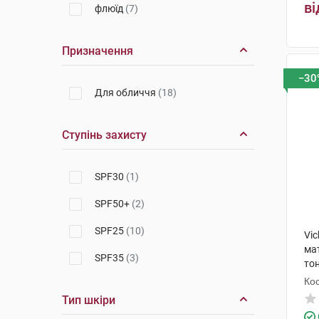
ві
флюїд
(7)
Призначення
−30
Для обличчя
(18)
Ступінь захисту
SPF30
(1)
SPF50+
(2)
SPF25
(10)
Vi
мат
SPF35
(3)
тон
Кос
Тип шкіри