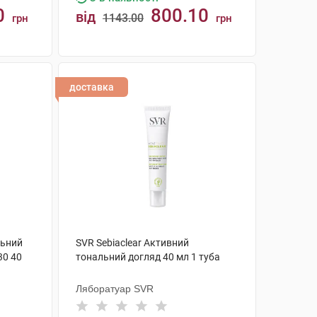
0
800.10
від
1143.00
грн
грн
КУПИТИ
доставка
льний
SVR Sebiaclear Активний
30 40
тональний догляд 40 мл 1 туба
Ляборатуар SVR