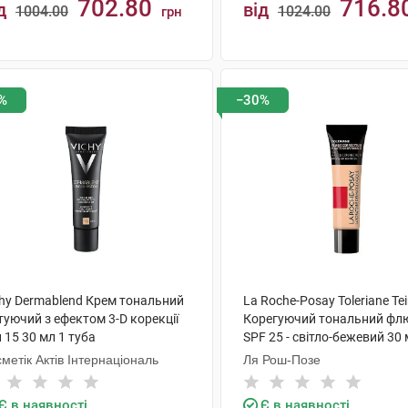
702.80
716.8
д
від
1004.00
1024.00
грн
КУПИТИ
КУПИТИ
%
−30%
chy Dermablend Крем тональний
La Roche-Posay Toleriane Tei
уючий з ефектом 3-D корекції
Корегуючий тональний флю
 15 30 мл 1 туба
SPF 25 - світло-бежевий 30 
туба
метік Актів Інтернаціональ
Ля Рош-Позе
Є в наявності
Є в наявності