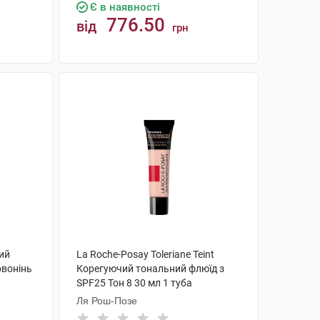
Є в наявності
776.50
від
грн
КУПИТИ
ний
La Roche-Posay Toleriane Teint
рвонінь
Корегуючий тональний флюїд з
SPF25 Тон 8 30 мл 1 туба
Ля Рош-Позе