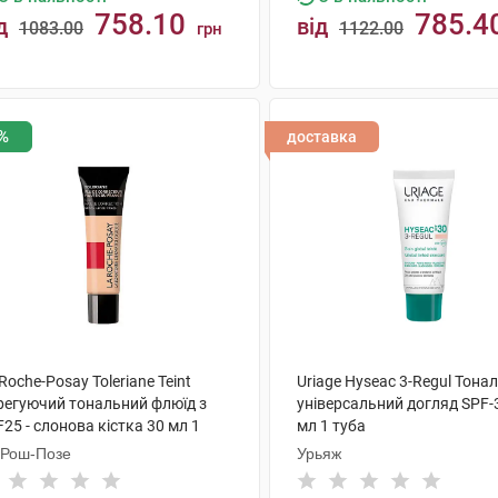
758.10
785.4
д
від
1083.00
1122.00
грн
КУПИТИ
КУПИТИ
%
доставка
Roche-Posay Toleriane Teint
Uriage Hyseac 3-Regul Тона
регуючий тональний флюїд з
універсальний догляд SPF-
25 - слонова кістка 30 мл 1
мл 1 туба
ба
 Рош-Позе
Урьяж