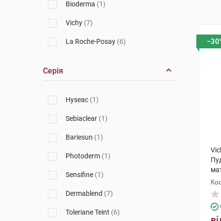
Bioderma
(1)
Vichy
(7)
−30
La Roche-Posay
(6)
Серія
Hyseac
(1)
Sebiaclear
(1)
Bariesun
(1)
Vic
Photoderm
(1)
Пу
ма
Sensifine
(1)
від
Кос
Dermablend
(7)
Toleriane Teint
(6)
ві