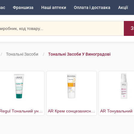
нас
Франшиза
Наші аптеки
Оплата і доставка
Акції
З
Тональні Засоби
Тональні Засоби У Виноградові
3-Regul Тональний універсальний догляд SPF30
AR Крем сонцезахисний тональний SPF50+