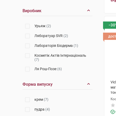
Виробник
−30
Урьяж
(2)
Ляборатуар SVR
(2)
дос
Лабораторія Біодерма
(1)
Косметік Актів Інтернаціональ
(7)
Ля Рош-Позе
(6)
Vi
Форма випуску
мат
тон
Кос
крем
(7)
пудра
(4)