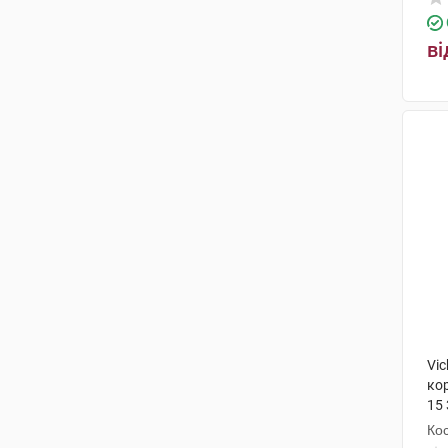
ві
Vi
ко
15 
Кос