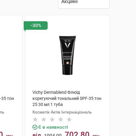
−30%
Vichy Dermablend Флюїд
-35 тон
корегуючий тональний SPF-35 тон
25 30 мл 1 туба
аль
Косметік Актів Інтернаціональ
Є в наявності
0
702.80
від
1004.00