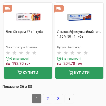
Дип Хіт крем 67 г 1 туба
Діклосейф емульсійний гель
1,16 % 50 г 1 туба
Ментолатум Компані
Кусум Хелтхкер
Є в наявності
Є в наявності
192.70
грн
204.70
грн
від
від
КУПИТИ
КУПИТИ
Показано
36
з
88
1
2
3
›