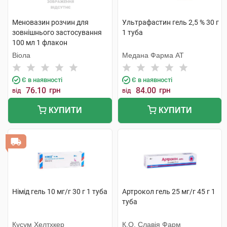
Меновазин розчин для
Ультрафастин гель 2,5 % 30 г
зовнішнього застосування
1 туба
100 мл 1 флакон
Віола
Медана Фарма АТ
Є в наявності
Є в наявності
76.10
грн
84.00
грн
від
від
КУПИТИ
КУПИТИ
Німід гель 10 мг/г 30 г 1 туба
Артрокол гель 25 мг/г 45 г 1
туба
Кусум Хелтхкер
К.О. Славія Фарм