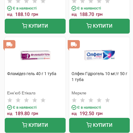
Є в наявності
Є в наявності
188.10
грн
188.70
грн
від
від
КУПИТИ
КУПИТИ
Фламідез гель 40 г 1 туба
Олфен Гідрогель 10 мг/г 50 г
1 туба
Енк'юб Етікалз
Меркле
Є в наявності
Є в наявності
189.80
грн
192.50
грн
від
від
КУПИТИ
КУПИТИ