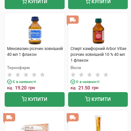
КУПИТИ
КУПИТИ
Меновазин розчин зовнішній
Спирт камфорний Arbor Vitae
40 мл 1 флакон
розчин зовнішній 10 % 40 мл
1 флакон
Тернофарм
Віола
Є в наявності
Є в наявності
19.20
грн
21.50
грн
від
від
КУПИТИ
КУПИТИ