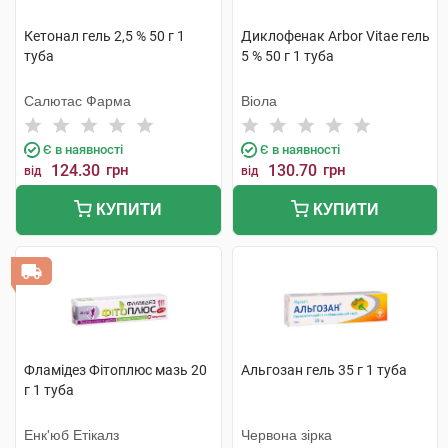
Кетонал гель 2,5 % 50 г 1
Диклофенак Arbor Vitae гель
туба
5 % 50 г 1 туба
Салютас Фарма
Віола
Є в наявності
Є в наявності
124.30
грн
130.70
грн
від
від
КУПИТИ
КУПИТИ
Фламідез Фітоплюс мазь 20
Альгозан гель 35 г 1 туба
г 1 туба
Енк'юб Етікалз
Червона зірка