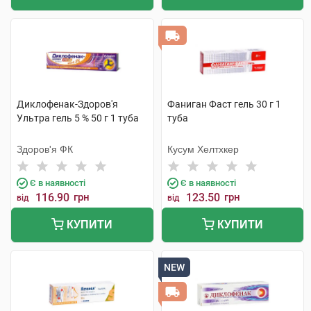
Диклофенак-Здоров'я
Фаниган Фаст гель 30 г 1
Ультра гель 5 % 50 г 1 туба
туба
Здоров'я ФК
Кусум Хелтхкер
Є в наявності
Є в наявності
116.90
грн
123.50
грн
від
від
КУПИТИ
КУПИТИ
NEW