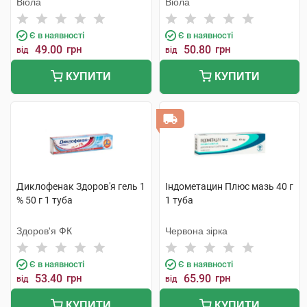
Віола
Віола
Є в наявності
Є в наявності
49.00
грн
50.80
грн
від
від
КУПИТИ
КУПИТИ
Диклофенак Здоров'я гель 1
Індометацин Плюс мазь 40 г
% 50 г 1 туба
1 туба
Здоров'я ФК
Червона зірка
Є в наявності
Є в наявності
53.40
грн
65.90
грн
від
від
КУПИТИ
КУПИТИ