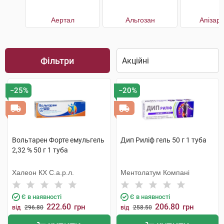
Аертал
Альгозан
Апізар
Фільтри
−25%
−20%
Вольтарен Форте емульгель
Дип Риліф гель 50 г 1 туба
2,32 % 50 г 1 туба
Халеон КХ С.а.р.л.
Ментолатум Компані
Є в наявності
Є в наявності
222.60
206.80
грн
грн
від
296.80
від
258.50