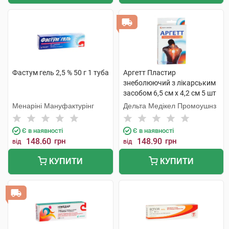
Фастум гель 2,5 % 50 г 1 туба
Аргетт Пластир
знеболюючий з лікарським
засобом 6,5 см х 4,2 см 5 шт
Менаріні Мануфактурінг
Дельта Медікел Промоушнз
Є в наявності
Є в наявності
148.60
грн
148.90
грн
від
від
КУПИТИ
КУПИТИ