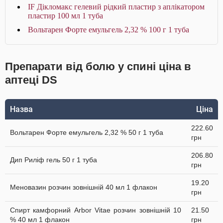
IF Дікломакс гелевий рідкий пластир з аплікатором
пластир 100 мл 1 туба
Вольтарен Форте емульгель 2,32 % 100 г 1 туба
Препарати від болю у спині ціна в
аптеці DS
Назва
Ціна
222.60
Вольтарен Форте емульгель 2,32 % 50 г 1 туба
грн
206.80
Дип Риліф гель 50 г 1 туба
грн
19.20
Меновазин розчин зовнішній 40 мл 1 флакон
грн
Спирт камфорний Arbor Vitae розчин зовнішній 10
21.50
% 40 мл 1 флакон
грн