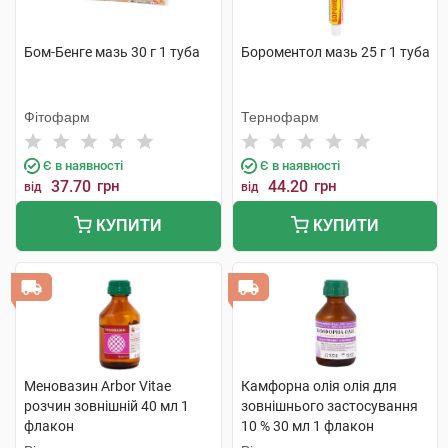
Бом-Бенге мазь 30 г 1 туба
Бороментол мазь 25 г 1 туба
Фітофарм
Тернофарм
Є в наявності
Є в наявності
37.70
грн
44.20
грн
від
від
КУПИТИ
КУПИТИ
Меновазин Arbor Vitae
Камфорна олія олія для
розчин зовнішній 40 мл 1
зовнішнього застосування
флакон
10 % 30 мл 1 флакон