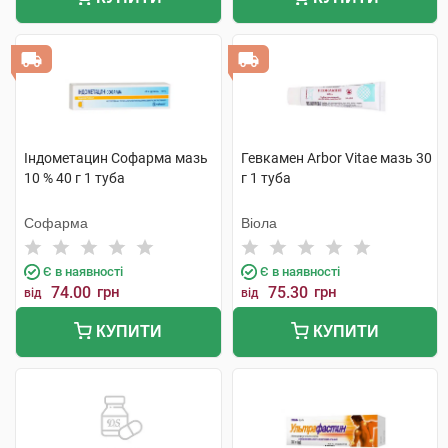
Індометацин Софарма мазь
Гевкамен Arbor Vitae мазь 30
10 % 40 г 1 туба
г 1 туба
Софарма
Віола
Є в наявності
Є в наявності
74.00
грн
75.30
грн
від
від
КУПИТИ
КУПИТИ