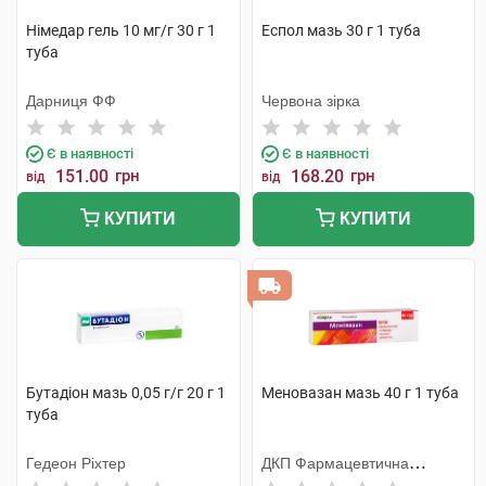
Німедар гель 10 мг/г 30 г 1
Еспол мазь 30 г 1 туба
туба
Дарниця ФФ
Червона зірка
Є в наявності
Є в наявності
151.00
грн
168.20
грн
від
від
КУПИТИ
КУПИТИ
Бутадіон мазь 0,05 г/г 20 г 1
Меновазан мазь 40 г 1 туба
туба
Гедеон Ріхтер
ДКП Фармацевтична
фабрика