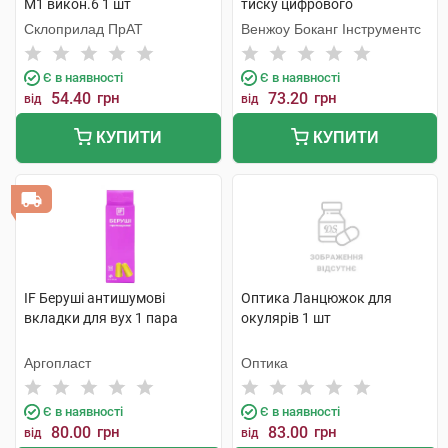
М1 викон.6 1 шт
тиску цифрового
напівавтоматичного, колір
Склоприлад ПрАТ
Венжоу Боканг Інструментс
сірий 1 шт
Є в наявності
Є в наявності
54.40
грн
73.20
грн
від
від
КУПИТИ
КУПИТИ
IF Беруші антишумові
Оптика Ланцюжок для
вкладки для вух 1 пара
окулярів 1 шт
Аргопласт
Оптика
Є в наявності
Є в наявності
80.00
грн
83.00
грн
від
від