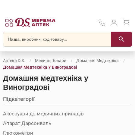
Аптека D.S.
Медичні Товари
Домашня Медтехніка
Домашня Медтехніка У Виноградові
Домашня медтехніка у
Виноградові
Підкатегорії
Аксесуари до медичних приладів
Апарат Дарсонваль
Глюкометри