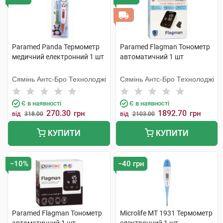
Paramed Panda Термометр
Paramed Flagman Тонометр
медичний електронний 1 шт
автоматичний 1 шт
Сямінь Антс-Бро Технолоджі
Сямінь Антс-Бро Технолоджі
Є в наявності
Є в наявності
270.30
1892.70
грн
грн
від
318.00
від
2103.00
КУПИТИ
КУПИТИ
−10%
−40 грн
Paramed Flagman Тонометр
Microlife MT 1931 Термометр