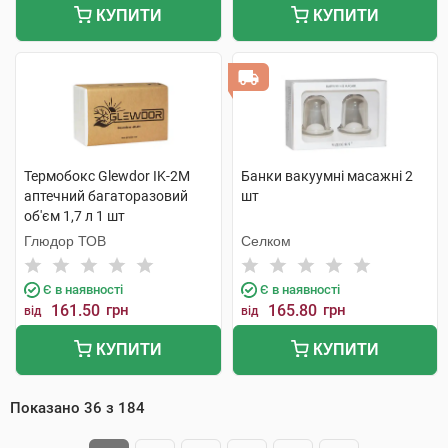
КУПИТИ
КУПИТИ
Термобокс Glewdor IK-2M
Банки вакуумні масажні 2
аптечний багаторазовий
шт
об'єм 1,7 л 1 шт
Глюдор ТОВ
Селком
Є в наявності
Є в наявності
161.50
грн
165.80
грн
від
від
КУПИТИ
КУПИТИ
Показано
36
з
184