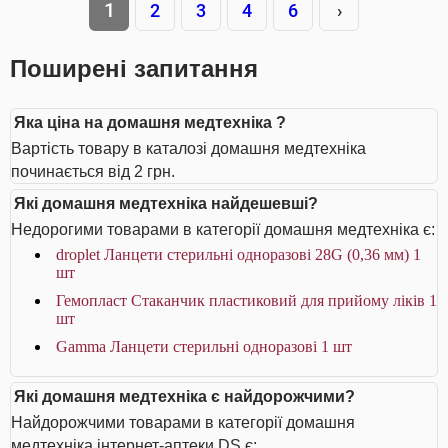
1
2
3
4
6
›
Поширені запитання
Яка ціна на домашня медтехніка ?
Вартість товару в каталозі домашня медтехніка
починається від 2 грн.
Які домашня медтехніка найдешевші?
Недорогими товарами в категорії домашня медтехніка є:
droplet Ланцети стерильні одноразові 28G (0,36 мм) 1
шт
Гемопласт Стаканчик пластиковий для прийому ліків 1
шт
Gamma Ланцети стерильні одноразові 1 шт
Які домашня медтехніка є найдорожчими?
Найдорожчими товарами в категорії домашня
медтехніка інтернет-аптеки DS є: