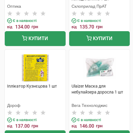
Оптика
Склоприлад ПрАТ
Є в наявності
Є в наявності
134.00
грн
135.70
грн
від
від
КУПИТИ
КУПИТИ
Іплікатор Кузнєцова 1 шт
Ulaizer Маска для
небулайзера доросла 1 шт
Дороф
Вега Технолоджис
Є в наявності
Є в наявності
137.00
грн
146.00
грн
від
від