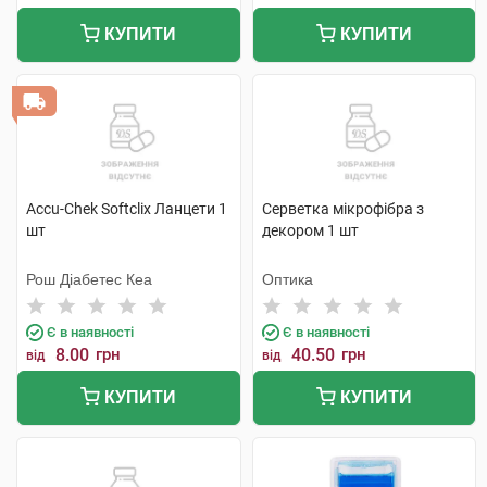
КУПИТИ
КУПИТИ
Accu-Chek Softclix Ланцети 1
Серветка мікрофібра з
шт
декором 1 шт
Рош Діабетес Кеа
Оптика
Є в наявності
Є в наявності
8.00
грн
40.50
грн
від
від
КУПИТИ
КУПИТИ