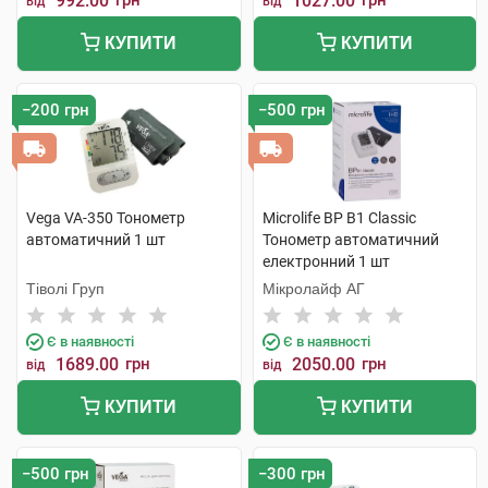
992.00
грн
1027.00
грн
від
від
КУПИТИ
КУПИТИ
−200 грн
−500 грн
Vega VA-350 Тонометр
Microlife BP B1 Classic
автоматичний 1 шт
Тонометр автоматичний
електронний 1 шт
Тіволі Груп
Мікролайф AГ
Є в наявності
Є в наявності
1689.00
грн
2050.00
грн
від
від
КУПИТИ
КУПИТИ
−500 грн
−300 грн