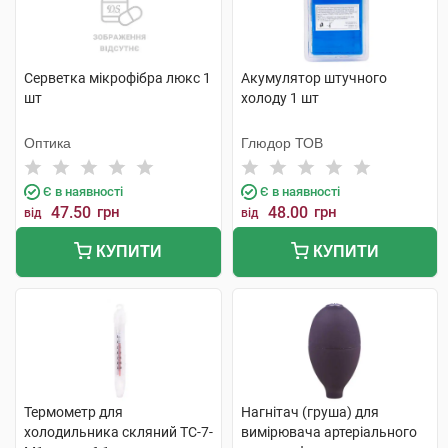
Серветка мікрофібра люкс 1
Акумулятор штучного
шт
холоду 1 шт
Оптика
Глюдор ТОВ
Є в наявності
Є в наявності
47.50
грн
48.00
грн
від
від
КУПИТИ
КУПИТИ
Термометр для
Нагнітач (груша) для
холодильника скляний ТС-7-
вимірювача артеріального