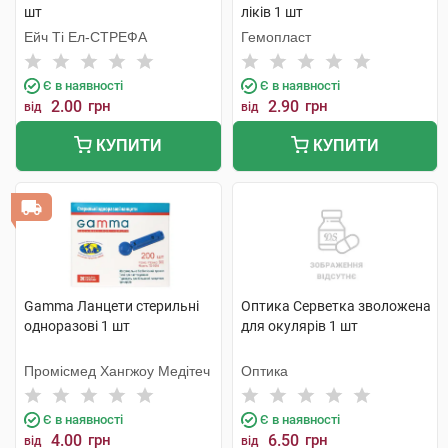
шт
ліків 1 шт
Ейч Ті Ел-СТРЕФА
Гемопласт
Є в наявності
Є в наявності
2.00
грн
2.90
грн
від
від
КУПИТИ
КУПИТИ
Gamma Ланцети стерильні
Оптика Серветка зволожена
одноразові 1 шт
для окулярів 1 шт
Промісмед Хангжоу Медітеч
Оптика
Є в наявності
Є в наявності
4.00
грн
6.50
грн
від
від