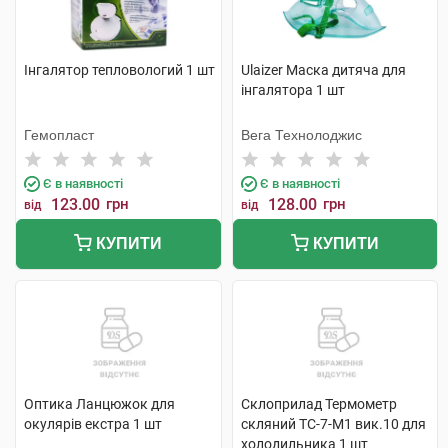
Інгалятор тепловологий 1 шт
Ulaizer Маска дитяча для
інгалятора 1 шт
Гемопласт
Вега Технолоджис
Є в наявності
Є в наявності
123.00
грн
128.00
грн
від
від
КУПИТИ
КУПИТИ
Оптика Ланцюжок для
Склоприлад Термометр
окулярів екстра 1 шт
скляний ТС-7-М1 вик.10 для
холодильника 1 шт