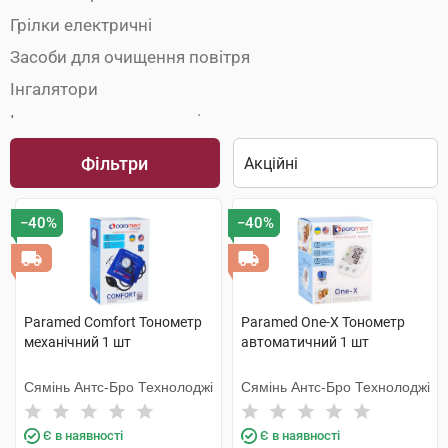
Грілки електричні
Засоби для очищення повітря
Інгалятори
Інша домашня медтехніка
Масажери та аплікатори
Фільтри
Стетоскопи
Термометри
−40%
−40%
Термометри кімнатні
Тонометри
Paramed Comfort Тонометр
Paramed One-X Тонометр
механічний 1 шт
автоматичний 1 шт
Сямінь Антс-Бро Технолоджі
Сямінь Антс-Бро Технолоджі
Є в наявності
Є в наявності