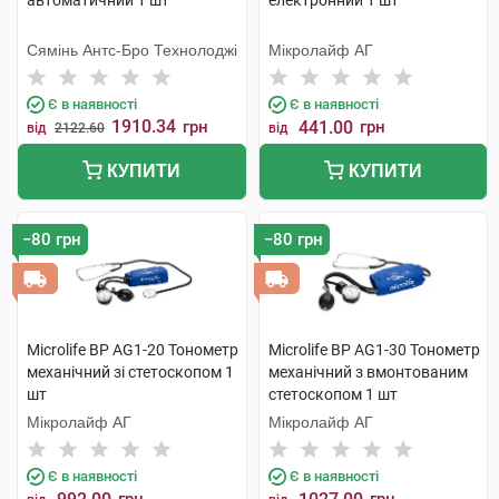
автоматичний 1 шт
електронний 1 шт
Сямінь Антс-Бро Технолоджі
Мікролайф AГ
Є в наявності
Є в наявності
1910.34
грн
441.00
грн
від
2122.60
від
КУПИТИ
КУПИТИ
−80 грн
−80 грн
Microlife BP AG1-20 Тонометр
Microlife BP AG1-30 Тонометр
механічний зі стетоскопом 1
механічний з вмонтованим
шт
стетоскопом 1 шт
Мікролайф AГ
Мікролайф AГ
Є в наявності
Є в наявності