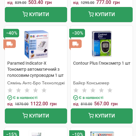
503.40
777.00
грн
грн
від
839.00
від
1295.00
КУПИТИ
КУПИТИ
−40%
−30%
Paramed Indicator-X
Contour Plus Глюкометр 1 шт
Тонометр автоматичний з
голосовим супроводом 1 шт
Сямінь Антс-Бро Технолоджі
Байєр Консьюмер
Є в наявності
Є в наявності
1122.00
567.00
грн
грн
від
1870.00
від
810.00
КУПИТИ
КУПИТИ
−15%
−10%