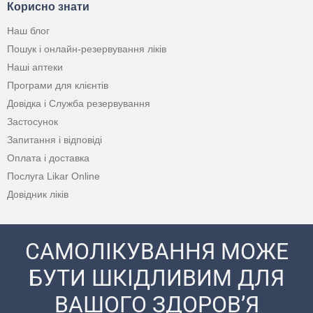
Корисно знати
Наш блог
Пошук і онлайн-резервування ліків
Наші аптеки
Програми для клієнтів
Довідка і Служба резервування
Застосунок
Запитання і відповіді
Оплата і доставка
Послуга Likar Online
Довідник ліків
САМОЛІКУВАННЯ МОЖЕ
БУТИ ШКІДЛИВИМ ДЛЯ
ВАШОГО ЗДОРОВ’Я