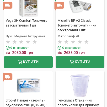
Vega 3H Comfort Тонометр
Microlife BP A2 Classic
автоматичний 1 шт
Тонометр автоматичний
електронний 1 шт
Вуксі Медікал Інструмент
Мікролайф AГ
Фекторі
Є в наявності
Є в наявності
2080.00
грн
2638.00
грн
від
від
КУПИТИ
КУПИТИ
droplet Ланцети стерильні
Гемопласт Стаканчик
одноразові 28G (0,36 мм) 1
пластиковий для прийому