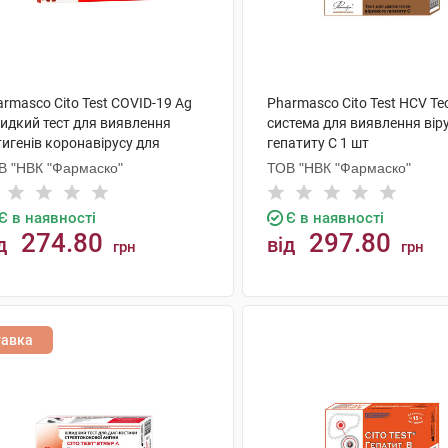
rmasco Cito Test COVID-19 Ag
Pharmasco Cito Test HCV Те
идкий тест для виявлення
система для виявлення вір
игенів коронавірусу для
гепатиту С 1 шт
моконтролю 1 шт
В "НВК "Фармаско"
ТОВ "НВК "Фармаско"
Є в наявності
Є в наявності
274.80
297.80
д
від
грн
грн
КУПИТИ
КУПИТИ
тавка