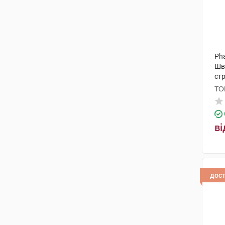
Pha
Шв
стр
ТО
ві
дос