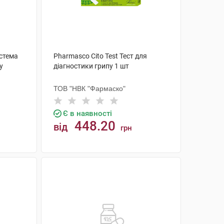
истема
Pharmasco Cito Test Тест для
у
діагностики грипу 1 шт
ТОВ "НВК "Фармаско"
Є в наявності
448.20
від
грн
КУПИТИ