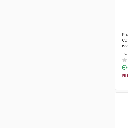
Ph
CO
кор
шт
ТО
ві