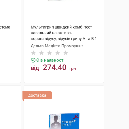
истема
Мультигрип швидкий комбі-тест
назальний на антиген
коронавірусу, вірусів грипу А та В 1
шт
Дельта Медікел Промоушнз
Є в наявності
274.40
від
грн
КУПИТИ
доставка