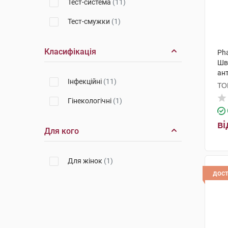
Тест-система
(11)
Тест-смужки
(1)
Класифікація
Pha
Шв
ант
Інфекційні
(11)
са
ТО
Гінекологічні
(1)
ві
Для кого
Для жінок
(1)
дос