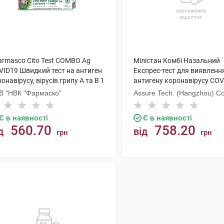
armasco Cito Test COMBO Ag
Мілістан Комбі Назальний
VID19 Швидкий тест на антиген
Експрес-тест для виявленн
онавірусу, вірусів грипу А та В 1
антигену коронавірусу COV
та грипу А/В 1 шт
В "НВК "Фармаско"
Assure Tech. (Hangzhou) Co.
Є в наявності
Є в наявності
560.70
758.20
д
від
грн
грн
КУПИТИ
КУПИТИ