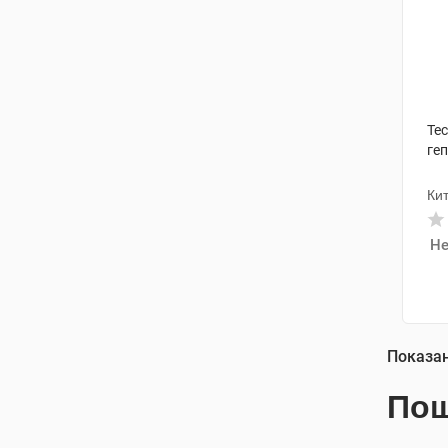
Тес
геп
Ки
Не
Показа
Пош