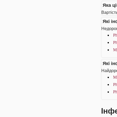
Яка ці
Вартість
Які і
Недорог
Ph
Ph
Му
Які і
Найдоро
Мі
Ph
Ph
Інфе