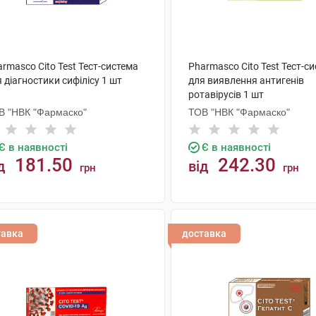
rmasco Cito Test Тест-система
Pharmasco Cito Test Тест-с
 діагностики cифілісу 1 шт
для виявлення антигенів
ротавірусів 1 шт
В "НВК "Фармаско"
ТОВ "НВК "Фармаско"
Є в наявності
Є в наявності
181.50
242.30
д
від
грн
грн
КУПИТИ
КУПИТИ
тавка
доставка