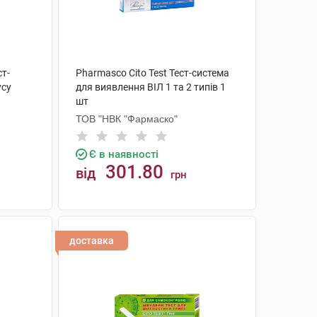
ст-
Pharmasco Cito Test Тест-система
усу
для виявлення ВІЛ 1 та 2 типів 1
шт
ТОВ "НВК "Фармаско"
Є в наявності
301.80
від
грн
КУПИТИ
доставка