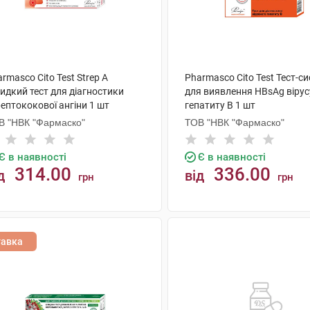
rmasco Cito Test Strep A
Pharmasco Cito Test Тест-с
идкий тест для діагностики
для виявлення HBsAg вірус
ептококової ангіни 1 шт
гепатиту B 1 шт
В "НВК "Фармаско"
ТОВ "НВК "Фармаско"
Є в наявності
Є в наявності
314.00
336.00
д
від
грн
грн
КУПИТИ
КУПИТИ
тавка