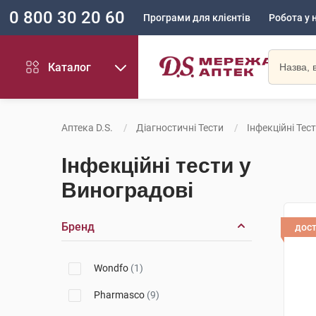
0 800 30 20 60
Програми для клієнтів
Робота у 
Каталог
Аптека D.S.
Діагностичні Тести
Інфекційні Тес
Інфекційні тести у
Виноградові
Бренд
дос
Wondfo
(1)
Pharmasco
(9)