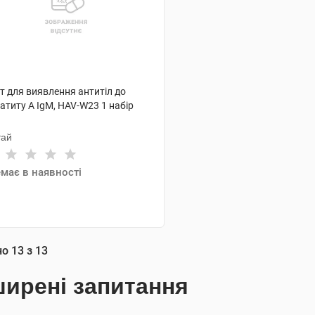
т для виявлення антитіл до
атиту А IgM, HAV-W23 1 набір
тай
має в наявності
АНАЛОГИ
но
13
з
13
ирені запитання