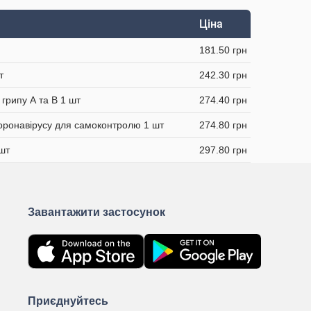
Ціна
181.50 грн
т
242.30 грн
 грипу А та В 1 шт
274.40 грн
коронавірусу для самоконтролю 1 шт
274.80 грн
 шт
297.80 грн
Завантажити застосунок
Приєднуйтесь