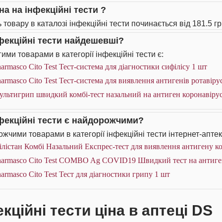
на на інфекційні тести ?
 товару в каталозі інфекційні тести починається від 181.5 гр
нфекційні тести найдешевші?
ими товарами в категорії інфекційні тести є:
armasco Cito Test Тест-система для діагностики cифілісу 1 шт
armasco Cito Test Тест-система для виявлення антигенів ротавіру
льтигрип швидкий комбі-тест назальний на антиген коронавірусу
нфекційні тести є найдорожчими?
жчими товарами в категорії інфекційні тести інтернет-аптек
лістан Комбі Назальний Експрес-тест для виявлення антигену к
armasco Cito Test COMBO Ag COVID19 Швидкий тест на антиген 
armasco Cito Test Тест для діагностики грипу 1 шт
кційні тести ціна в аптеці DS