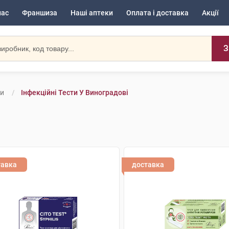
нас
Франшиза
Наші аптеки
Оплата і доставка
Акції
З
ти
Інфекційні Тести У Виноградові
тавка
доставка