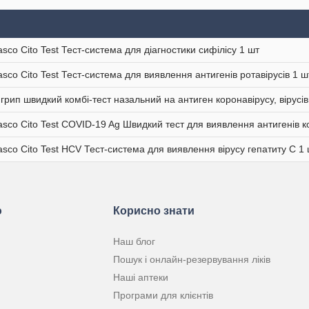
sco Cito Test Тест-система для діагностики cифілісу 1 шт
sco Cito Test Тест-система для виявлення антигенів ротавірусів 1 ш
грип швидкий комбі-тест назальний на антиген коронавірусу, вірусів
sco Cito Test COVID-19 Ag Швидкий тест для виявлення антигенів 
sco Cito Test HCV Тест-система для виявлення вірусу гепатиту С 1
ю
Корисно знати
Наш блог
Пошук і онлайн-резервування ліків
Наші аптеки
Програми для клієнтів