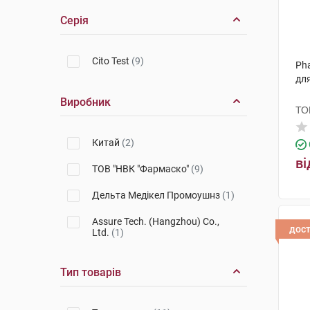
Серія
Cito Test
(9)
Pha
для
Виробник
ТО
Китай
(2)
ві
ТОВ "НВК "Фармаско"
(9)
Дельта Медікел Промоушнз
(1)
Assure Tech. (Hangzhou) Co.,
дос
Ltd.
(1)
Тип товарів