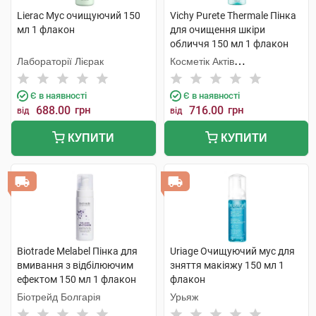
Lierac Мус очищуючий 150
Vichy Purete Thermale Пінка
мл 1 флакон
для очищення шкіри
обличчя 150 мл 1 флакон
Лабораторії Лієрак
Косметік Актів
Інтернаціональ
Є в наявності
Є в наявності
688.00
грн
716.00
грн
від
від
КУПИТИ
КУПИТИ
Biotrade Melabel Пінка для
Uriage Очищуючий мус для
вмивання з відбілюючим
зняття макіяжу 150 мл 1
ефектом 150 мл 1 флакон
флакон
Біотрейд Болгарія
Урьяж