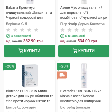
Babaria Крем-мус
Avene Мус очищувальний
очищувальний Шипшина та
для нормальної і
Червоні водорості для
комбінованої чутливої шкіри
обличчя 150 мл 1 флакон
150 мл 1 флакон
Беріоска С.Л.
П'єр Фабр Дермо-Косметик
Є в наявності
Є в наявності
382.90
534.00
грн
грн
від
547.00
від
712.00
КУПИТИ
КУПИТИ
−20%
−20%
Biotrade PURE SKIN Мило-
Biotrade PURE SKIN Пінка
детокс для шкіри обличчя та
ніжна з азелаїновою
тіла проти чорних цяток та
кислотою для очищення
розширенох пор 100 г 1 шт
шкіри з розширеними
Біотрейд Болгарія
Біотрейд Болгарія
порами 150 мл 1 флакон