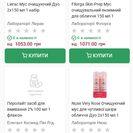
Lierac Мус очищуючий Дуо
Filorga Skin-Prep Мус
2х150 мл 1 набір
очищувальний ензимний
для обличчя 150 мл 1
флакон
Лабораторії Лієрак
Лабораторії Філорга
Є в наявності
Є в наявності
1053.00
грн
1071.00
грн
від
від
КУПИТИ
КУПИТИ
Перолайт засіб для
Nuxe Very Rose Очищуючий
вмивання 2% 100 мл 1
мус для чутливої шкіри
флакон
обличчя Дуо 2x150 мл 1
набір
Елегант Космед Пвт.Лтд.
Лабораторія Нюкс