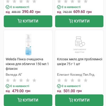
Є в наявності
Є в наявності
390.40
609.60
грн
грн
від
488.00
від
762.00
КУПИТИ
КУПИТИ
Weleda Пінка очищаюча
Клозак мило для проблемної
ніжна для обличчя 150 мл 1
шкіри 75 г 1 шт
флакон
Веледа АГ
Елегант Космед Пвт.Лтд.
Є в наявності
Є в наявності
479.00
грн
501.00
грн
від
від
КУПИТИ
КУПИТИ