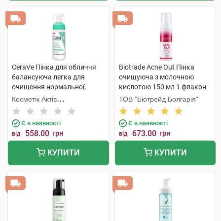
CeraVe Пінка для обличчя
Biotrade Acne Out Пінка
балансуюча легка для
очищуюча з молочною
очищення нормальної,
кислотою 150 мл 1 флакон
комбінованої та чутливої
Косметік Актів
ТОВ "Біотрейд Болгарія"
шкіри 148 мл 1 флакон
Інтернаціональ
Є в наявності
Є в наявності
558.00
грн
673.00
грн
від
від
КУПИТИ
КУПИТИ