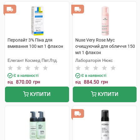
Перолайт 3% Піна для
Nuxe Very Rose Мус
вмивання 100 мл 1 флакон
очищуючий для обличчя 150
мл 1 флакон
Елегант Космед Пвт.Лтд.
Лабораторія Нюкс
Є в наявності
Є в наявності
870.00
грн
884.50
грн
від
від
КУПИТИ
КУПИТИ