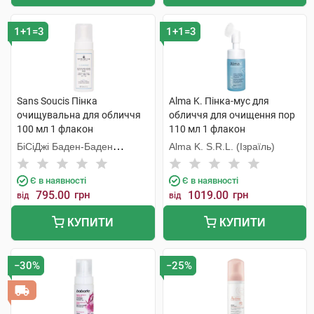
1+1=3
1+1=3
Sans Soucis Пінка
Alma K. Пінка-мус для
очищувальна для обличчя
обличчя для очищення пор
100 мл 1 флакон
110 мл 1 флакон
БіСіДжі Баден-Баден
Alma K. S.R.L. (Ізраїль)
Косметікс Груп Гмбх
Є в наявності
Є в наявності
795.00
грн
1019.00
грн
від
від
КУПИТИ
КУПИТИ
−30%
−25%