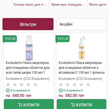
Клозак мило для проблемної шкіри
Крем-мус очищувальний Шипшина та Червоні водорості для обличчя
Фільтри
1+1=3
1+1=3
Evoluderm Пінка міцелярна
Evoluderm Пінка міцелярна
для очищення обличчя для
для очищення обличчя з
всіх типів шкіри 150 мл 1
вітаміном C 150 мл 1 флакон
флакон
Evoluderm (C2J Evoluderm)
Evoluderm (C2J Evoluderm)
Є в наявності
Є в наявності
540.00
грн
582.00
грн
від
від
КУПИТИ
КУПИТИ