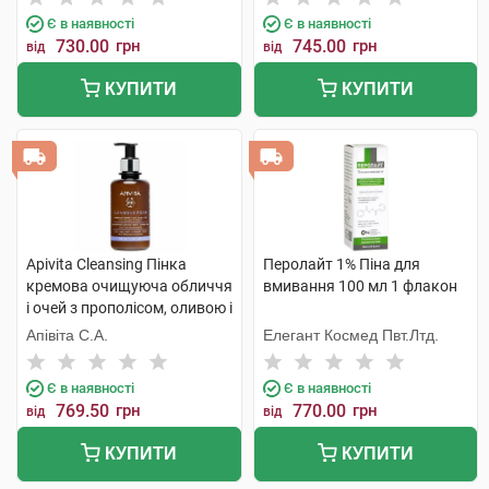
Є в наявності
Є в наявності
730.00
грн
745.00
грн
від
від
КУПИТИ
КУПИТИ
Apivita Cleansing Пінка
Перолайт 1% Піна для
кремова очищуюча обличчя
вмивання 100 мл 1 флакон
і очей з прополісом, оливою і
лавандою 200 мл 1 флакон
Апівіта С.А.
Елегант Космед Пвт.Лтд.
Є в наявності
Є в наявності
769.50
грн
770.00
грн
від
від
КУПИТИ
КУПИТИ