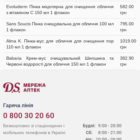
Evoluderm Пінка міцелярна для очищення обличчя
582.00
з вітаміном C 150 мл 1 флакон
грн
Sans Soucis Пінка очищувальна для обличчя 100 мл
795.00
1 флакон
грн
Alma K. Пінка-мус для обличчя для очищення пор
1019.00
110 мл 1 флакон
грн
Babaria Крем-мус очищувальний Шипшина та
382.90
Червоні водорості для обличчя 150 мл 1 флакон
грн
Гаряча лінія
0 800 30 20 60
Безкоштовно зі стаціонарних і
Будні:
9:00 - 20:00
мобільних телефонів в Україні
Сб:
8:00 - 21:00
Нд:
10:00 - 20:00