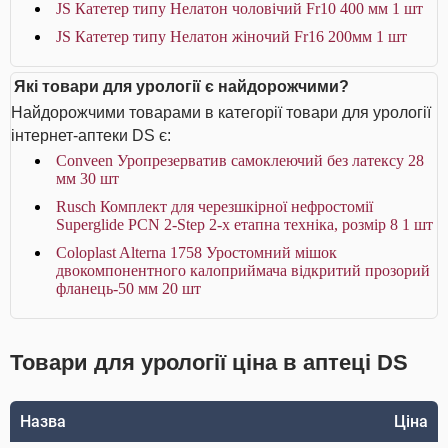
JS Катетер типу Нелатон чоловічий Fr10 400 мм 1 шт
JS Катетер типу Нелатон жіночий Fr16 200мм 1 шт
Які товари для урології є найдорожчими?
Найдорожчими товарами в категорії товари для урології
інтернет-аптеки DS є:
Conveen Уропрезерватив самоклеючий без латексу 28
мм 30 шт
Rusch Комплект для черезшкірної нефростомії
Superglide PCN 2-Step 2-х етапна техніка, розмір 8 1 шт
Coloplast Alterna 1758 Уростомний мішок
двокомпонентного калоприймача відкритий прозорий
фланець-50 мм 20 шт
Товари для урології ціна в аптеці DS
Назва
Ціна