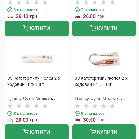
Метіріалс
Метіріалс
Є в наявності
Є в наявності
26.10
грн
26.80
грн
від
від
КУПИТИ
КУПИТИ
JS Катетер типу Фолея 2-х
JS Катетер типу Фолея 2-х
ходовий Fr22 1 шт
ходовий Fr16 1 шт
Цзянсу Суюн Медікал
Цзянсу Суюн Медікал
Метіріалс
Метіріалс
Є в наявності
Є в наявності
28.00
грн
30.50
грн
від
від
КУПИТИ
КУПИТИ