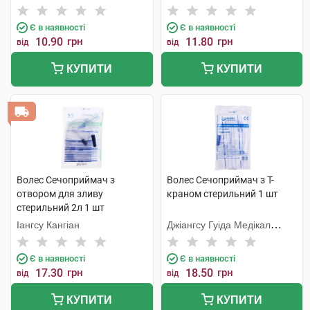
Метіріалс
Метіріалс
Є в наявності
Є в наявності
10.90
грн
11.80
грн
від
від
КУПИТИ
КУПИТИ
Волес Сечоприймач з
Волес Сечоприймач з Т-
отвором для зливу
краном стерильний 1 шт
стерильний 2л 1 шт
Іангсу Кангіан
Джіангсу Гуіда Медікал
Інструментс Ко.
Є в наявності
Є в наявності
17.30
грн
18.50
грн
від
від
КУПИТИ
КУПИТИ