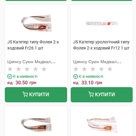
JS Катетер типу Фолея 2-х
JS Катетер урологічний типу
ходовий Fr26 1 шт
Фолея 2-х ходовий Fr12 1 шт
Цзянсу Суюн Медікал
Цзянсу Суюн Медікал
Метіріалс
Метіріалс
Є в наявності
Є в наявності
30.50
грн
33.10
грн
від
від
КУПИТИ
КУПИТИ