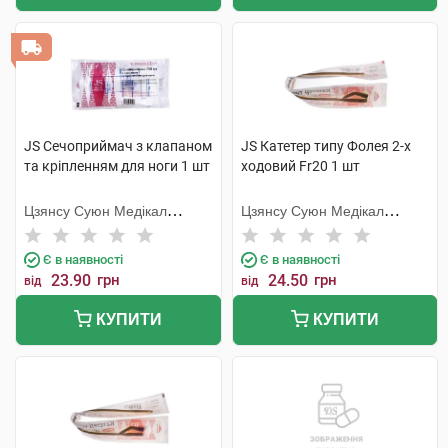
JS Сечоприймач з клапаном
JS Катетер типу Фолея 2-х
та кріпленням для ноги 1 шт
ходовий Fr20 1 шт
Цзянсу Суюн Медікал
Цзянсу Суюн Медікал
Метіріалс
Метіріалс
Є в наявності
Є в наявності
23.90
грн
24.50
грн
від
від
КУПИТИ
КУПИТИ