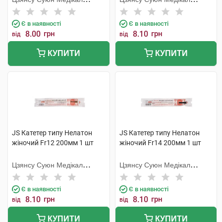
Метіріалс
Метіріалс
Є в наявності
Є в наявності
8.00
грн
8.10
грн
від
від
КУПИТИ
КУПИТИ
JS Катетер типу Нелатон
JS Катетер типу Нелатон
жіночий Fr12 200мм 1 шт
жіночий Fr14 200мм 1 шт
Цзянсу Суюн Медікал
Цзянсу Суюн Медікал
Метіріалс
Метіріалс
Є в наявності
Є в наявності
8.10
грн
8.10
грн
від
від
КУПИТИ
КУПИТИ