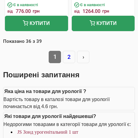
Є в наявності
Є в наявності
776.00
грн
1264.00
грн
від
від
КУПИТИ
КУПИТИ
Показано
36
з
39
1
2
›
Поширені запитання
Яка ціна на товари для урології ?
Вартість товару в каталозі товари для урології
починається від 4.6 грн.
Які товари для урології найдешевші?
Недорогими товарами в категорії товари для урології є:
JS Зонд урогенітальний 1 шт