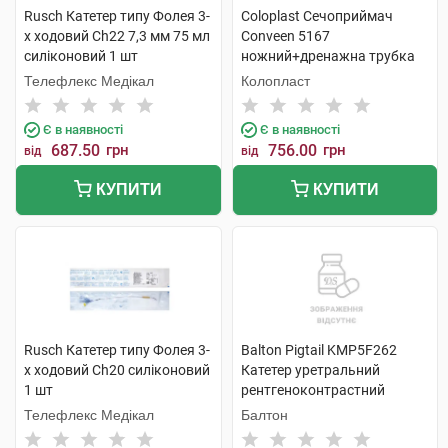
Rusch Катетер типу Фолея 3-
Coloplast Сечоприймач
х ходовий Ch22 7,3 мм 75 мл
Conveen 5167
силіконовий 1 шт
ножний+дренажна трубка
50 см, 750 мл 10 шт
Телефлекс Медікал
Колопласт
Є в наявності
Є в наявності
687.50
грн
756.00
грн
від
від
КУПИТИ
КУПИТИ
Rusch Катетер типу Фолея 3-
Balton Pigtail KMP5F262
х ходовий Ch20 силіконовий
Катетер уретральний
1 шт
рентгеноконтрастний
подвійний 1 шт
Телефлекс Медікал
Балтон