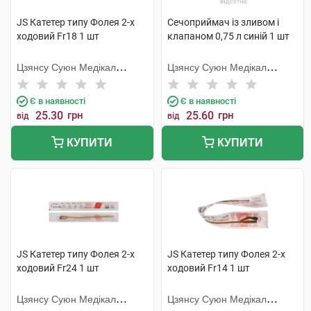
JS Катетер типу Фолея 2-х
Сечоприймач із зливом і
ходовий Fr18 1 шт
клапаном 0,75 л синій 1 шт
Цзянсу Суюн Медікал
Цзянсу Суюн Медікал
Метіріалс
Метіріалс
Є в наявності
Є в наявності
25.30
грн
25.60
грн
від
від
КУПИТИ
КУПИТИ
JS Катетер типу Фолея 2-х
JS Катетер типу Фолея 2-х
ходовий Fr24 1 шт
ходовий Fr14 1 шт
Цзянсу Суюн Медікал
Цзянсу Суюн Медікал