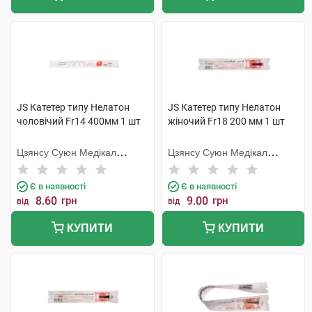
JS Катетер типу Нелатон
JS Катетер типу Нелатон
чоловічий Fr14 400мм 1 шт
жіночий Fr18 200 мм 1 шт
Цзянсу Суюн Медікал
Цзянсу Суюн Медікал
Метіріалс
Метіріалс
Є в наявності
Є в наявності
8.60
грн
9.00
грн
від
від
КУПИТИ
КУПИТИ