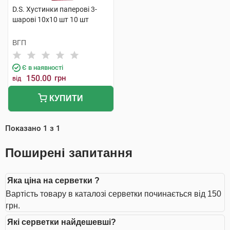
D.S. Хустинки паперові 3-
шарові 10х10 шт 10 шт
ВГП
Є в наявності
150.00
грн
від
КУПИТИ
Показано
1
з
1
Поширені запитання
Яка ціна на серветки ?
Вартість товару в каталозі серветки починається від 150
грн.
Які серветки найдешевші?